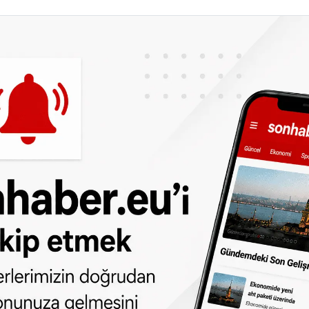
tele yerleştirilen 136 mülteci çocuğun da
.
n açıklamada, Hollanda'da sığınma
llarının iyileştirilmesi gerektiği
 Hollanda'daki çocuk ombudsmanı Margrite
i durumu açıklayan bir rapor yayınlamış ve
arın ihmal edildiğini vurgulamıştı.
dan
da takip edebilirsiniz.
ne olun, Hollanda ve diğer Avrupa ülkeleri
r gün telefonunuza gelsin!
Abone olmak için