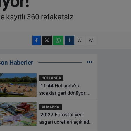
yor!
 kayıtlı 360 refakatsiz
-
+
A
A
Son Haberler
HOLLANDA
11:44
Hollanda'da
sıcaklar geri dönüyor:
Termometreler 35
ALMANYA
dereceyi gösterecek
20:27
Eurostat yeni
asgari ücretleri açıkladı:
Hollanda AB'de ikinci