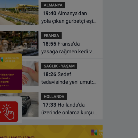
ALMANYA
sıraya yükseldi
19:40
Almanya’dan
yola çıkan gurbetçi eşini
Hırvatistan’da benzin
FRANSA
istasyonunda unuttu
18:55
Fransa'da
yasağa rağmen kedi ve
köpek satan pet
SAĞLIK - YAŞAM
shoplara hayvan başına
18:26
Sedef
1.500 euro ceza
tedavisinde yeni umut:
Bazı hastaların neden
HOLLANDA
iyileşmediği bulundu
17:33
Hollanda'da
üzerinde onlarca kurşun
izi bulunan BMW 55 bin
euroya satışa çıktı