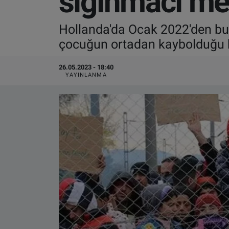
sığınmacı me
VIDEO GALERİ
Hollanda'da Ocak 2022'den bu y
çocuğun ortadan kaybolduğu be
ALGEMENE VOORWAARDEN
26.05.2023 - 18:40
CONTACT
YAYINLANMA
Çerez Politikası