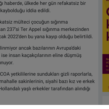
ı haberde, ülkede her gün refakatsiz bir
kaybolduğu iddia edildi.
akatsiz mülteci çocuğun sığınma
an 237’si Ter Appel sığınma merkezinden
 2022'den bu yana kayıp olduğu belirtildi.
ilinmiyor ancak bazılarının Avrupa'daki
in ise insan kaçakçılarının eline düşmüş
unuyor.
 COA yetkililerine sundukları gizli raporlarla,
ahalle sakinlerinin, siyahi bazı kız ve erkek
llandalı yaşlı erkekler tarafından alındığı
anda'ya özgü olmadığı son 1,5 yıl içinde