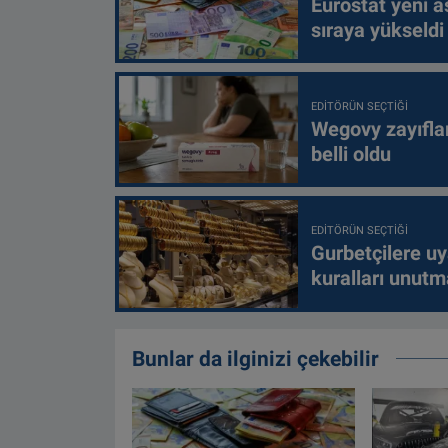
Eurostat yeni as
sıraya yükseldi
EDITÖRÜN SEÇTIĞI
Wegovy zayıfla
belli oldu
EDITÖRÜN SEÇTIĞI
Gurbetçilere uy
kuralları unutm
Bunlar da ilginizi çekebilir