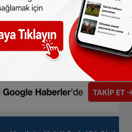
 türlü hakkı
SONHABER.eu
’ya aittir.
lmeden alınan haberler için hukuki işlem