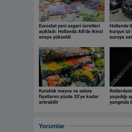
Eurostat yeni asgari ücretleri
Hollanda'd
açıkladı: Hollanda AB'de ikinci
kurşun iz
sıraya yükseldi
euroya satı
Kuraklık meyve ve sebze
Rotterdam'
fiyatlarını yüzde 20'ye kadar
yaşadığı 
artırabilir
yangında b
Yorumlar