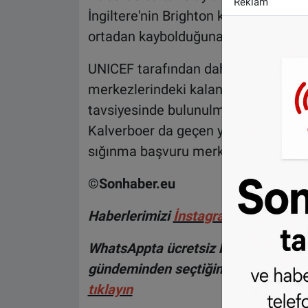
Reklam
İngiltere'nin Brighton kentinde bir o
ortadan kaybolduğuna dikkat çekildi
UNICEF tarafından daha önce yapıla
merkezlerindeki kalan çocukların koşu
tavsiyesinde bulunulmuştu. Ayrıca,
Kalverboer da geçen yıl Ter Apel'dek
sığınma başvuru merkezindeki çocukl
©Sonhaber.eu
H
aberlerimizi
İnsta
gram hesabımız
WhatsAppta ücretsiz bültenimize abo
gündeminden seçtiğimiz haberler he
tıklayın