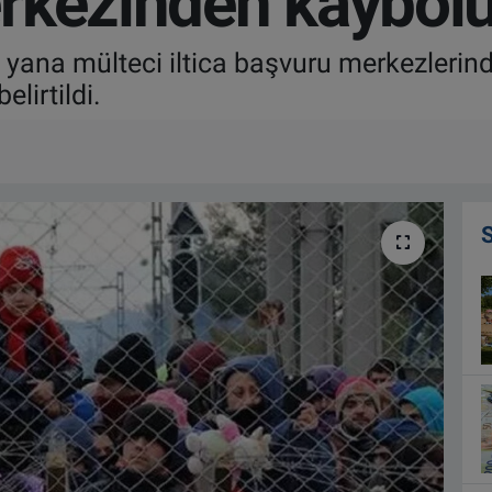
rkezinden kaybolu
ana mülteci iltica başvuru merkezlerinde
lirtildi.