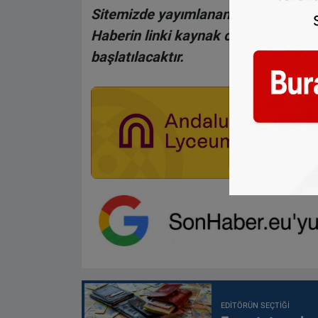
Sitemizde yayımlanan haberlerin her
Haberin linki kaynak olarak gösteri
başlatılacaktır.
EDITÖRÜN SEÇTIĞI