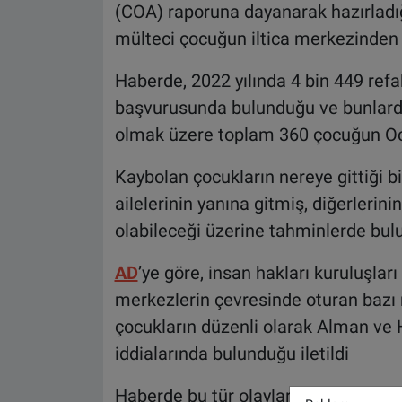
(COA) raporuna dayanarak hazırladığ
mülteci çocuğun iltica merkezinden 
Haberde, 2022 yılında 4 bin 449 ref
başvurusunda bulunduğu ve bunlard
olmak üzere toplam 360 çocuğun Ocak
Kaybolan çocukların nereye gittiği b
ailelerinin yanına gitmiş, diğerlerin
olabileceği üzerine tahminlerde bul
AD
’ye göre, insan hakları kuruluşları
merkezlerin çevresinde oturan bazı m
çocukların düzenli olarak Alman ve Ho
iddialarında bulunduğu iletildi
Haberde bu tür olayların sadece Holl