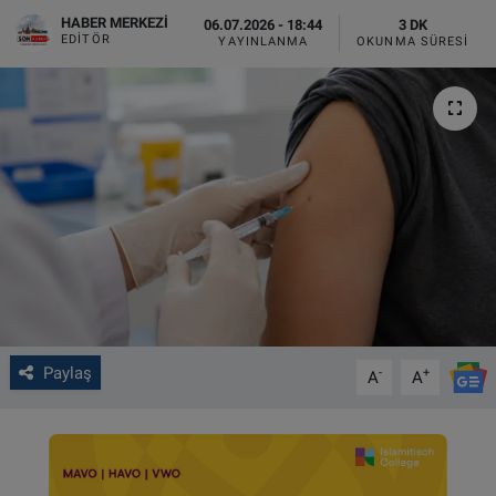
HABER MERKEZI
06.07.2026 - 18:44
3 DK
VIDEO GALERİ
EDITÖR
YAYINLANMA
OKUNMA SÜRESI
ALGEMENE VOORWAARDEN
CONTACT
Çerez Politikası
Paylaş
-
+
A
A