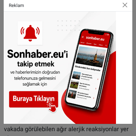
Üşüme, titreme ve ateş
Reklam
Enjeksiyon bölgesinde ağrı ve kızarıklık
Lenf bezlerinde şişme
Kas ağrısı
Yorgunluk
Adet döneminde yoğun kanama
Lareb, bu yan etkilerin büyük bölümünün hafif
ve geçici olduğunu belirtiyor.
Nadir görülen yan etkiler de bulunuyor
Uzmanlara göre bazı ciddi yan etkiler ise
oldukça nadir görülüyor. Bunlar arasında
milyonlarca doz uygulamada yaklaşık bir
vakada görülebilen ağır alerjik reaksiyonlar yer