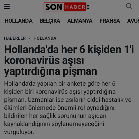
HOLLANDA
BELÇİKA
ALMANYA
FRANSA
AVU
HOLLANDA
HOLLANDA
Nöbetçi Eczaneler
HABERLER
HOLLANDA
BELÇİKA
BELÇİKA
Hava Durumu
Hollanda'da her 6 kişiden 1'i
ALMANYA
ALMANYA
Trafik Durumu
koronavirüs aşısı
yaptırdığına pişman
FRANSA
TÜRKİYE
Süper Lig Puan Durumu ve Fikstür
Hollanda'da yapılan bir ankete göre her 6
AVUSTURYA
DÜNYA
Tüm Manşetler
kişiden biri koronavirüs aşısı yaptırdığına
pişman. Uzmanlar ise aşıların ciddi hastalık ve
SAĞLIK - YAŞAM
BİLİM-TEKNOLOJİ
Son Dakika Haberleri
ölümleri önlemede önemli rol oynadığını,
bildirilen her sağlık sorununun aşıdan
BİLİM-TEKNOLOJİ
SAĞLIK
Haber Arşivi
kaynaklandığının söylenemeyeceğini
vurguluyor.
FOTO GALERİ