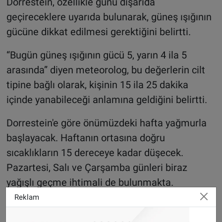
Dorrestein, özellikle günü dışarıda
geçireceklere uyarıda bulunarak, güneş ışığının
gücüne dikkat edilmesi gerektiğini belirtti.
“Bugün güneş ışığının gücü 5, yarın 4 ila 5
arasında” diyen meteorolog, bu değerlerin cilt
tipine bağlı olarak, kişinin 15 ila 25 dakika
içinde yanabileceği anlamına geldiğini belirtti.
Dorrestein'e göre önümüzdeki hafta yağmurla
başlayacak. Haftanın ortasına doğru
sıcaklıkların 15 dereceye kadar düşecek.
Pazartesi, Salı ve Çarşamba günleri biraz
yağışlı geçme ihtimali de bulunmakta.
Reklam
Önümüzdeki hafta Cumartesi ve Pazar günleri
ise sıcaklıklar yeniden 20 dereceye doğru