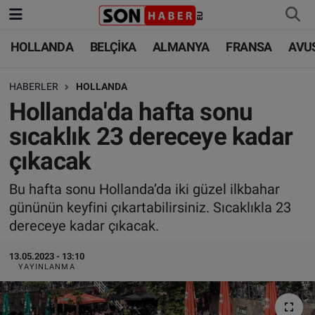
HOLLANDA
BELÇİKA
ALMANYA
FRANSA
AVU
HOLLANDA
HOLLANDA
Nöbetçi Eczaneler
HABERLER
HOLLANDA
BELÇİKA
BELÇİKA
Hava Durumu
Hollanda'da hafta sonu
ALMANYA
ALMANYA
Trafik Durumu
sıcaklık 23 dereceye kadar
çıkacak
FRANSA
TÜRKİYE
Süper Lig Puan Durumu ve Fikstür
Bu hafta sonu Hollanda’da iki güzel ilkbahar
AVUSTURYA
DÜNYA
Tüm Manşetler
gününün keyfini çıkartabilirsiniz. Sıcaklıkla 23
dereceye kadar çıkacak.
SAĞLIK - YAŞAM
BİLİM-TEKNOLOJİ
Son Dakika Haberleri
13.05.2023 - 13:10
BİLİM-TEKNOLOJİ
SAĞLIK
Haber Arşivi
YAYINLANMA
FOTO GALERİ