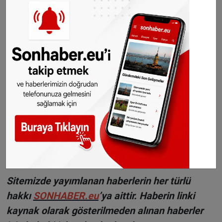
yükselecek.
©Sonhaber.eu
Fotoğraf:
M
arco D'Abramo - Unsplash
Haberlerimizi
İnsta
gram hesabımızdan
da takip
edebilirsiniz.
WhatsAppta ücretsiz bültenimize abone olun,
Hollanda ve diğer Avrupa ülkeleri gündeminden
seçtiğimiz haberler her gün telefonunuza
gelsin!
Abone olmak için tıklayın
Sitemizde yayımlanan haberlerin her türlü
hakkı
SONHABER.eu
’ya aittir. Haberin linki
kaynak olarak gösterilmeden alınan haberler