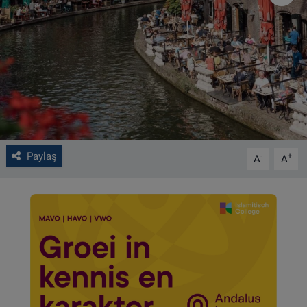
VIDEO GALERİ
ALGEMENE VOORWAARDEN
CONTACT
Çerez Politikası
Paylaş
-
+
A
A