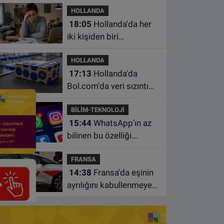
HOLLANDA
18:05
Hollanda'da her
iki kişiden biri
borçlarından utanıyor
HOLLANDA
17:13
Hollanda'da
Bol.com'da veri sızıntısı:
Müşteri bilgileri ele
BİLİM-TEKNOLOJİ
geçirilmiş olabilir
15:44
WhatsApp'ın az
bilinen bu özelliği
sohbetleri daha düzenli
FRANSA
hale getiriyor
14:38
Fransa'da eşinin
ayrılığını kabullenmeyen
baba 17 yaşındaki
oğlunu öldürdü