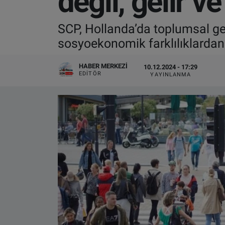
değil, gelir ve
VIDEO GALERİ
SCP, Hollanda’da toplumsal ge
sosyoekonomik farklılıklardan 
ALGEMENE VOORWAARDEN
HABER MERKEZI
10.12.2024 - 17:29
CONTACT
EDITÖR
YAYINLANMA
Çerez Politikası