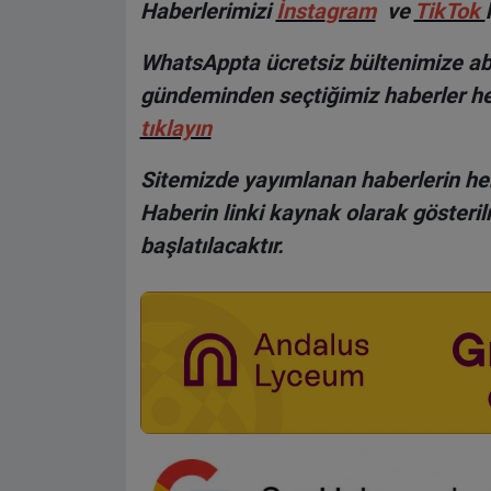
Haberlerimizi
İnsta
gram
ve
TikTok
WhatsAppta ücretsiz bültenimize abo
gündeminden seçtiğimiz haberler he
tıklayın
Sitemizde yayımlanan haberlerin her
Haberin linki kaynak olarak gösteri
başlatılacaktır.