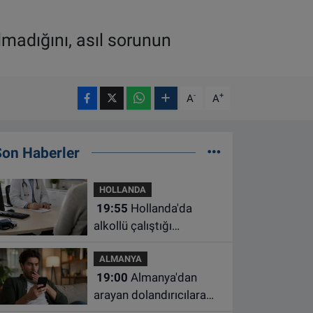
madığını, asıl sorunun
-
+
A
A
Son Haberler
HOLLANDA
19:55
Hollanda'da
alkollü çalıştığı
belirlenen aile hekimine
ALMANYA
çalışma yasağı
19:00
Almanya'dan
arayan dolandırıcılara
ait bu numaralara dikkat