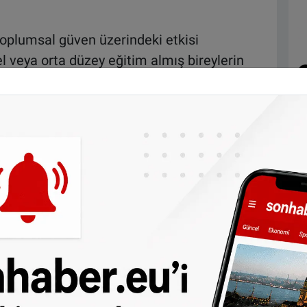
toplumsal güven üzerindeki etkisi
 veya orta düzey eğitim almış bireylerin
görenlere kıyasla neredeyse yarı yarıya
n yoğun olduğu bölgelerdeki gerilimlerin
dezavantajlar yatıyor.
ksek olsa da vatandaşların, özellikle
seti gibi kurumlara olan güveni zayıf. Aynı
lılar gibi bazı göçmen gruplarına yönelik
ncak SCP, Hollandalıların topluma ve
çüde korunduğunu belirtiyor.