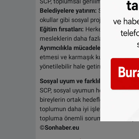
SCP, toplumsal gerilimlerin azaltılma
Belediyelere yatırım:
Sürdürülebilir
okullar gibi sosyal projelere destek 
Eğitim fırsatları:
Herkesin iyi bir eğ
mesleklerin daha fazla değer görme
Ayrımcılıkla mücadele:
Hükümetin ak
etmesi ve karmaşık kuralları sadeleş
yönetilebilir hale getirmesi.
Sosyal uyum ve farklılıklar
SCP, sosyal uyumun herkesin aynı fi
bireylerin ortak hedefler doğrultusun
toplumun daha iyi işleyebileceğini
topluma önemli sorumluluklar düştüğ
©Sonhaber.eu