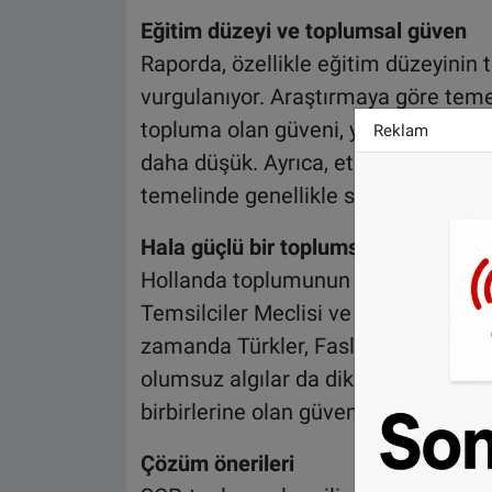
Eğitim düzeyi ve toplumsal güven
Raporda, özellikle eğitim düzeyinin 
vurgulanıyor. Araştırmaya göre temel
topluma olan güveni, yükseköğretim 
Reklam
daha düşük. Ayrıca, etnik çeşitliliği
temelinde genellikle sosyoekonomik 
Hala güçlü bir toplumsal dayanışma
Hollanda toplumunun dayanıklılığı yü
Temsilciler Meclisi ve Den Haag siya
zamanda Türkler, Faslılar ve Polonya
olumsuz algılar da dikkat çekiyor. A
birbirlerine olan güveninin büyük öl
Çözüm önerileri