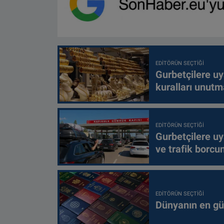
EDITÖRÜN SEÇTIĞI
Gurbetçilere uy
kuralları unutm
EDITÖRÜN SEÇTIĞI
Gurbetçilere uy
ve trafik borcu
EDITÖRÜN SEÇTIĞI
Dünyanın en güç