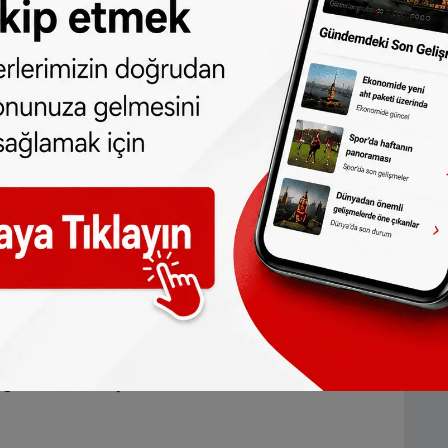
sı için şu önerileri sunuyor:
 buluşma alanları, mahalle merkezleri ve
verilmesi.
itime erişiminin sağlanması ve pratik
si.
tif bir şekilde ayrımcılıkla mücadele
tirerek bireylerin hayatlarını daha
kirde olması anlamına gelmediğini,
da çalışabileceği fırsatlar yaratıldığında
 vurguluyor. Bu konuda hem hükümete hem de
ü ifade ediliyor.