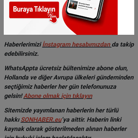
en Utrechtse Heuvelrug.
©Sonhaber.eu
Fotoğraf:
Ray Hennesey - Unsplash
H
aberlerimizi
İnsta
gram hesabımızdan
da takip
edebilirsiniz.
WhatsAppta ücretsiz bültenimize abone olun,
Hollanda ve diğer Avrupa ülkeleri gündeminden
seçtiğimiz haberler her gün telefonunuza
gelsin!
Abone olmak için tıklayın
Sitemizde yayımlanan haberlerin her türlü
hakkı
SONHABER.eu
’ya aittir. Haberin linki
kaynak olarak gösterilmeden alınan haberler
için hukuki işlem başlatılacaktır.