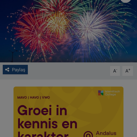
VIDEO GALERİ
ALGEMENE VOORWAARDEN
CONTACT
Çerez Politikası
Paylaş
-
+
A
A