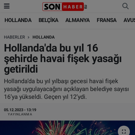
HOLLANDA
BELÇİKA
ALMANYA
FRANSA
AVU
HOLLANDA
HOLLANDA
Nöbetçi Eczaneler
HABERLER
HOLLANDA
BELÇİKA
BELÇİKA
Hava Durumu
Hollanda'da bu yıl 16
ALMANYA
ALMANYA
Trafik Durumu
şehirde havai fişek yasağı
getirildi
FRANSA
TÜRKİYE
Süper Lig Puan Durumu ve Fikstür
Hollanda’da bu yıl yılbaşı gecesi havai fişek
AVUSTURYA
DÜNYA
Tüm Manşetler
yasağı uygulayacağını açıklayan belediye sayısı
16’ya yükseldi. Geçen yıl 12’ydi.
SAĞLIK - YAŞAM
BİLİM-TEKNOLOJİ
Son Dakika Haberleri
05.12.2023 - 13:19
BİLİM-TEKNOLOJİ
SAĞLIK
Haber Arşivi
YAYINLANMA
FOTO GALERİ