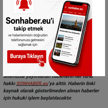
©Sonhaber.eu
Haberlerimizi
İnstagram
,
TikTok
ve
Youtube
hesaplarımızdan da takip
edebilirsiniz.
WhatsAppta ücretsiz bültenimize abone olun,
Hollanda ve diğer Avrupa ülkeleri gündeminden
seçtiğimiz haberler her gün telefonunuza
gelsin!
Abone olmak için tıklayın
Sitemizde yayımlanan haberlerin her türlü
hakkı
SONHABER.eu
’ya aittir. Haberin linki
kaynak olarak gösterilmeden alınan haberler
için hukuki işlem başlatılacaktır.