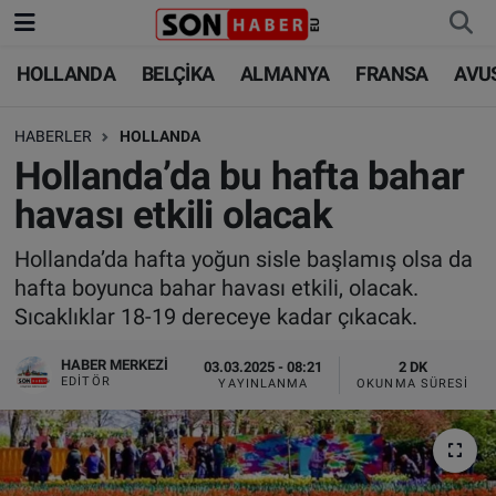
HOLLANDA
BELÇİKA
ALMANYA
FRANSA
AVU
HOLLANDA
HOLLANDA
Nöbetçi Eczaneler
HABERLER
HOLLANDA
BELÇİKA
BELÇİKA
Hava Durumu
Hollanda’da bu hafta bahar
ALMANYA
ALMANYA
Trafik Durumu
havası etkili olacak
FRANSA
TÜRKİYE
Süper Lig Puan Durumu ve Fikstür
Hollanda’da hafta yoğun sisle başlamış olsa da
hafta boyunca bahar havası etkili, olacak.
AVUSTURYA
DÜNYA
Tüm Manşetler
Sıcaklıklar 18-19 dereceye kadar çıkacak.
SAĞLIK - YAŞAM
BİLİM-TEKNOLOJİ
Son Dakika Haberleri
HABER MERKEZI
03.03.2025 - 08:21
2 DK
EDITÖR
YAYINLANMA
OKUNMA SÜRESI
BİLİM-TEKNOLOJİ
SAĞLIK
Haber Arşivi
FOTO GALERİ