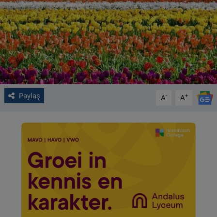
VIDEO GALERİ
ALGEMENE VOORWAARDEN
CONTACT
Çerez Politikası
Paylaş
-
+
A
A