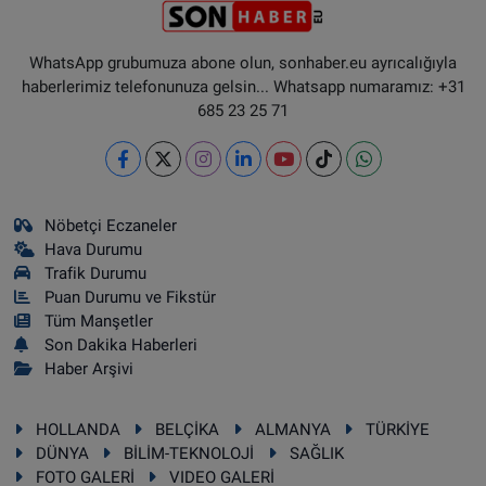
WhatsApp grubumuza abone olun, sonhaber.eu ayrıcalığıyla
haberlerimiz telefonunuza gelsin... Whatsapp numaramız: +31
685 23 25 71
Nöbetçi Eczaneler
Hava Durumu
Trafik Durumu
Puan Durumu ve Fikstür
Tüm Manşetler
Son Dakika Haberleri
Haber Arşivi
HOLLANDA
BELÇİKA
ALMANYA
TÜRKİYE
DÜNYA
BİLİM-TEKNOLOJİ
SAĞLIK
FOTO GALERİ
VIDEO GALERİ