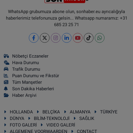
WhatsApp grubumuza abone olun, sonhaber.eu ayrıcalığıyla
haberlerimiz telefonunuza gelsin... Whatsapp numaramız: +31
685 23 25 71
Nöbetçi Eczaneler
Hava Durumu
Trafik Durumu
Puan Durumu ve Fikstür
Tüm Manşetler
Son Dakika Haberleri
Haber Arşivi
HOLLANDA
BELÇİKA
ALMANYA
TÜRKİYE
DÜNYA
BİLİM-TEKNOLOJİ
SAĞLIK
FOTO GALERİ
VIDEO GALERİ
ALGEMENE VOORWAARDEN
CONTACT