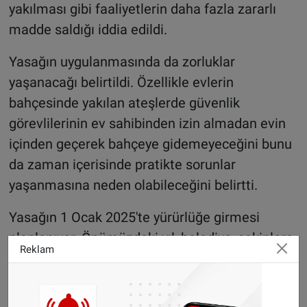
yakılması gibi faaliyetlerin daha fazla zararlı
madde saldığı iddia edildi.
Yasağın uygulanmasında da zorluklar
yaşanacağı belirtildi. Özellikle evlerin
bahçesinde yakılan ateşlerde güvenlik
görevlilerinin ev sahibinden izin almadan evin
içinden geçerek bahçeye gidemeyeceğini bunu
da zaman içerisinde pratikte sorunlar
yaşanmasına neden olabileceğini belirtti.
Yasağın 1 Ocak 2025'te yürürlüğe girmesi
planlanıyor. Önümüzdeki yıl, belediye, sakinlere
Reklam
bilgi vermek için kapsamlı bir kampanya
başlatacak.