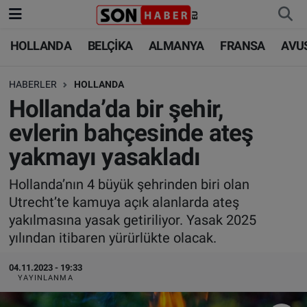
HOLLANDA
BELÇİKA
ALMANYA
FRANSA
AVU
HOLLANDA
HOLLANDA
Nöbetçi Eczaneler
HABERLER
HOLLANDA
BELÇİKA
BELÇİKA
Hava Durumu
Hollanda’da bir şehir,
ALMANYA
ALMANYA
Trafik Durumu
evlerin bahçesinde ateş
yakmayı yasakladı
FRANSA
TÜRKİYE
Süper Lig Puan Durumu ve Fikstür
Hollanda’nın 4 büyük şehrinden biri olan
AVUSTURYA
DÜNYA
Tüm Manşetler
Utrecht’te kamuya açık alanlarda ateş
yakılmasına yasak getiriliyor. Yasak 2025
SAĞLIK - YAŞAM
BİLİM-TEKNOLOJİ
Son Dakika Haberleri
yılından itibaren yürürlükte olacak.
BİLİM-TEKNOLOJİ
SAĞLIK
Haber Arşivi
04.11.2023 - 19:33
YAYINLANMA
FOTO GALERİ