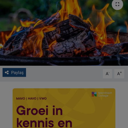
VIDEO GALERİ
ALGEMENE VOORWAARDEN
CONTACT
Çerez Politikası
Paylaş
-
+
A
A