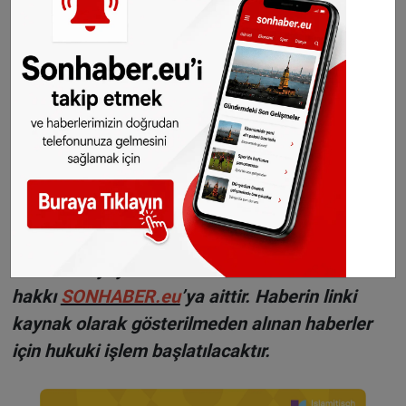
©Sonhaber.eu
Fotoğraf:
mrganso - Pixabay
H
aberlerimizi
İnsta
gram hesabımızdan
da takip
edebilirsiniz.
WhatsAppta ücretsiz bültenimize abone olun,
Hollanda ve diğer Avrupa ülkeleri gündeminden
seçtiğimiz haberler her gün telefonunuza
gelsin!
Abone olmak için tıklayın
Sitemizde yayımlanan haberlerin her türlü
hakkı
SONHABER.eu
’ya aittir. Haberin linki
kaynak olarak gösterilmeden alınan haberler
için hukuki işlem başlatılacaktır.