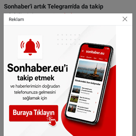
Sonhaber'i artık Telegram'da da takip
edebilirsiniz:
t.me/sonhabereu
Reklam
WhatsApp’ta ücretsiz bültenimize abone olun,
Hollanda ve diğer Avrupa ülkeleri gündeminden
seçtiğimiz haberler her gün telefonunuza
gelsin!
Abone olmak için tıklayın
©️SONHABER.EU