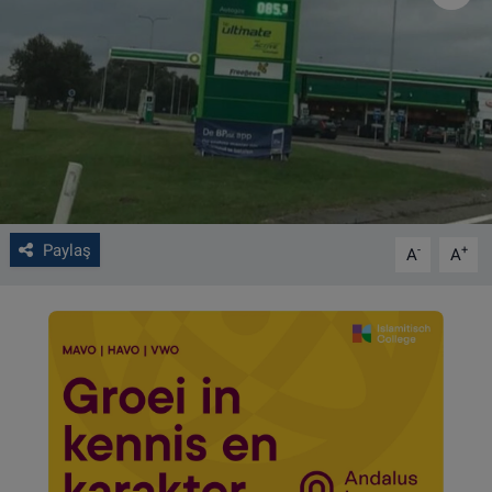
VIDEO GALERİ
ALGEMENE VOORWAARDEN
CONTACT
Çerez Politikası
Paylaş
-
+
A
A