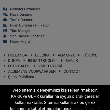
Nöbetçi Eczaneler
Hava Durumu
Trafik Durumu
Puan Durumu ve Fikstür
Tüm Manşetler
Son Dakika Haberleri
Haber Arşivi
HOLLANDA
BELÇİKA
ALMANYA
TÜRKİYE
DÜNYA
BİLİM-TEKNOLOJİ
SAĞLIK
FOTO GALERİ
VIDEO GALERİ
ALGEMENE VOORWAARDEN
CONTACT
Çerez Politikası
Web sitemiz, deneyiminizi kişiselleştirmek için
KVKK ve GDPR kurallarına uygun olarak çerezler
RSS
Copyright © 2025 Sonhaber.eu Her hakkı saklıdır.
kullanmaktadır. Sitemizi kullanarak bu çerez
kullanımını kabul etmiş olursunuz.
Çerez (cookie)