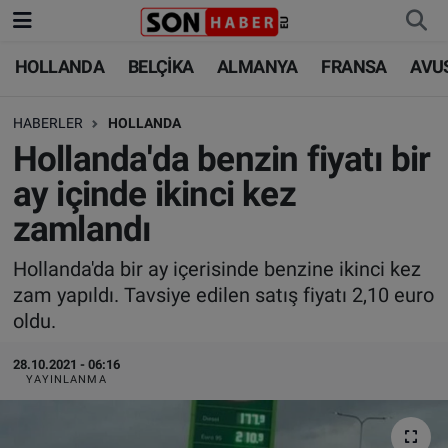
HOLLANDA
BELÇİKA
ALMANYA
FRANSA
AVU
HOLLANDA
HOLLANDA
Nöbetçi Eczaneler
HABERLER
HOLLANDA
BELÇİKA
BELÇİKA
Hava Durumu
Hollanda'da benzin fiyatı bir
ALMANYA
ALMANYA
Trafik Durumu
ay içinde ikinci kez
zamlandı
FRANSA
TÜRKİYE
Süper Lig Puan Durumu ve Fikstür
Hollanda'da bir ay içerisinde benzine ikinci kez
AVUSTURYA
DÜNYA
Tüm Manşetler
zam yapıldı. Tavsiye edilen satış fiyatı 2,10 euro
oldu.
SAĞLIK - YAŞAM
BİLİM-TEKNOLOJİ
Son Dakika Haberleri
28.10.2021 - 06:16
BİLİM-TEKNOLOJİ
SAĞLIK
Haber Arşivi
YAYINLANMA
FOTO GALERİ