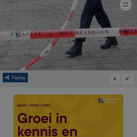
VIDEO GALERİ
ALGEMENE VOORWAARDEN
CONTACT
Çerez Politikası
Paylaş
-
+
A
A