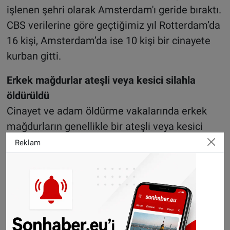
işlenen şehri olarak Amsterdam'ı geride bıraktı.
CBS verilerine göre geçtiğimiz yıl Rotterdam’da
16 kişi, Amsterdam’da ise 10 kişi bir cinayete
kurban gitti.
Erkek mağdurlar ateşli veya kesici silahla
öldürüldü
Cinayet ve adam öldürme vakalarında erkek
mağdurların genellikle bir ateşli veya kesici
silahla öldürüldüğü görülüyor. Her on vakadan
Reklam
üçünde failin kurbanı tanıdığı belirtilen raporda
20 ila 40 yaş arası erkek kurban sayısının
arttığı, kadınlar arasında ise özellikle 60 yaş ve
üzeri mağdurların çok olduğu kaydedildi.
Çocukların yüzde 88’i ane veya babası