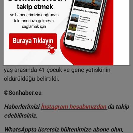
tarafından öldürüldü
2018 ile 2022 yılları arasında yetişkinlerin yanı
sıra çocuk mağdurlar da vardı. Bu yıllar
arasında 10 yaşından küçük 15 kız ve 17 erkek
çocuğu cinayete kurban gitti. Bu çocukların
neredeyse hepsi (%88) anne veya babaları
tarafından öldürüldü. Aynı dönemde 10 ila 20
yaş arasında 41 çocuk ve genç yetişkinin
öldürüldüğü belirtildi.
©Sonhaber.eu
H
aberlerimizi
İnsta
gram hesabımızdan
da takip
edebilirsiniz.
WhatsAppta ücretsiz bültenimize abone olun,