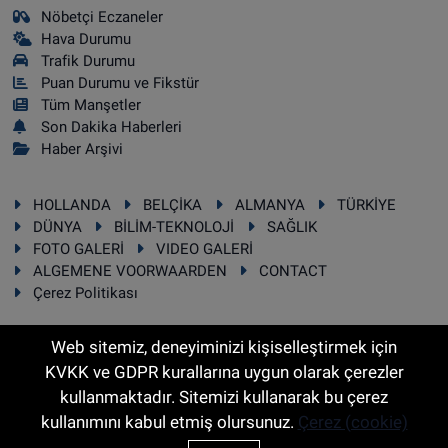
Nöbetçi Eczaneler
Hava Durumu
Trafik Durumu
Puan Durumu ve Fikstür
Tüm Manşetler
Son Dakika Haberleri
Haber Arşivi
HOLLANDA
BELÇİKA
ALMANYA
TÜRKİYE
DÜNYA
BİLİM-TEKNOLOJİ
SAĞLIK
FOTO GALERİ
VIDEO GALERİ
ALGEMENE VOORWAARDEN
CONTACT
Çerez Politikası
Web sitemiz, deneyiminizi kişiselleştirmek için
KVKK ve GDPR kurallarına uygun olarak çerezler
RSS
Copyright © 2025 Sonhaber.eu Her hakkı saklıdır.
kullanmaktadır. Sitemizi kullanarak bu çerez
kullanımını kabul etmiş olursunuz.
Çerez (cookie)