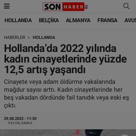
HOLLANDA
BELÇİKA
ALMANYA
FRANSA
AVU
HOLLANDA
HOLLANDA
Nöbetçi Eczaneler
HABERLER
HOLLANDA
BELÇİKA
BELÇİKA
Hava Durumu
Hollanda’da 2022 yılında
ALMANYA
ALMANYA
Trafik Durumu
kadın cinayetlerinde yüzde
12,5 artış yaşandı
FRANSA
TÜRKİYE
Süper Lig Puan Durumu ve Fikstür
Cinayete veya adam öldürme vakalarında
AVUSTURYA
DÜNYA
Tüm Manşetler
mağdur sayısı arttı. Kadın cinayetlerinde her
beş vakadan dördünde fail tanıdık veya eski eş
SAĞLIK - YAŞAM
BİLİM-TEKNOLOJİ
Son Dakika Haberleri
çıktı.
BİLİM-TEKNOLOJİ
SAĞLIK
Haber Arşivi
29.08.2023 - 11:30
YAYINLANMA
FOTO GALERİ