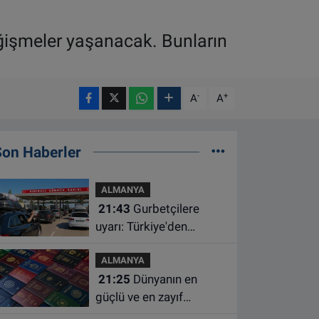
eğişmeler yaşanacak. Bunların
-
+
A
A
Son Haberler
ALMANYA
21:43
Gurbetçilere
uyarı: Türkiye'den
çıkmadan önce ücretli
ALMANYA
geçiş ve trafik
21:25
Dünyanın en
borcunuzu kontrol edin
güçlü ve en zayıf
pasaportları belli oldu