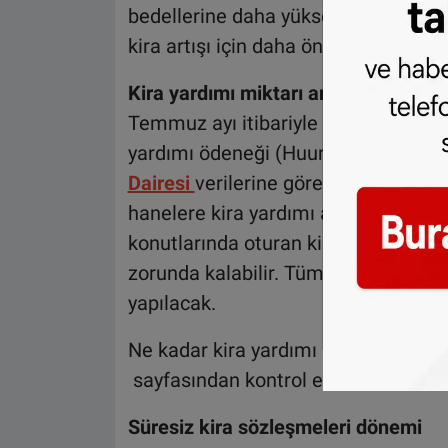
bedellerine daha yüksek bir zam uygu
kira artışı için daha önce yayınladığ
Kira yardımı miktarı artacak
Temmuz ayı itibariyle konut kiraları
yardımı ödeneği (Huurtoeslag) miktar
Dairesi
verilerine göre sosyal konut
hanelere kira yardımı artışı otomati
konutlarında oturan kiracılar yeni ki
zorunda kalabilir. Tüm 2024 yılı boy
yapılacak.
Ne kadar kira yardımı alabileceğinizi
sayfasından kontrol edebilirsiniz.
Süresiz kira sözleşmeleri dönemi