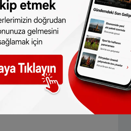
lanabilecek. Gelir sınırı ve uygulanacak
ımız bu
habere
bakabilirsiniz.
ndaki artışı göz önüne alan hükümet kira
ının da artırılmasına karar verdi.
Vergi
ta oturan ve temmuz ayında kirası artan
k olarak yapılacak. Ancak özel sektör
ra bedelini vergi dairesine bizzat iletmek
unca en fazla 36,60 euro ekstra kira yardımı
 Vergi Dairesi’nin
proefberekening