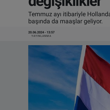
değişiklikler
VIDEO GALERİ
Temmuz ayı itibariyle Hollanda
başında da maaşlar geliyor.
ALGEMENE VOORWAARDEN
20.06.2024 - 13:57
CONTACT
YAYINLANMA
Çerez Politikası