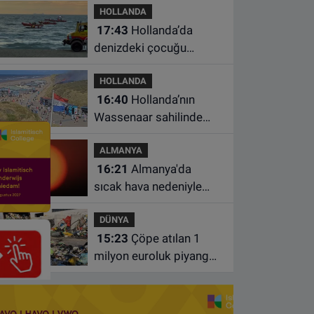
HOLLANDA
17:43
Hollanda’da
denizdeki çocuğu
kurtarmaya çalışan iki
HOLLANDA
kadın hayatını yitirdi
16:40
Hollanda’nın
Wassenaar sahilinde
yangın: Plajdakiler
ALMANYA
bölgeden tahliye edildi
16:21
Almanya'da
sıcak hava nedeniyle
ölenlerin sayısı 10 bine
DÜNYA
yaklaştı
15:23
Çöpe atılan 1
milyon euroluk piyango
bileti son anda bulundu