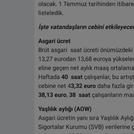
olacak. 1 Temmuz tarihinden itibaren 
listeledik.
İşte vatandaşların cebini etkileyece
Asgari ücret
Brüt asgari saat ücreti önümüzdeki 
13,27 eurodan 13,68 euroya yükselec
eline geçen net aylık maaş ortalama
Haftada
40 saat
çalışanlar, bu artış
cebine net 4
3,32 euro
daha fazla gi
38,13 euro
,
38 saat
çalışanların ma
Yaşlılık aylığı (AOW)
Asgari ücretin yanı sıra Yaşlılık Ayl
Sigortalar Kurumu (SVB) verilerine 