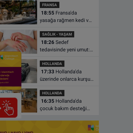
FRANSA
istasyonunda unuttu
18:55
Fransa'da
yasağa rağmen kedi ve
köpek satan pet
SAĞLIK - YAŞAM
shoplara hayvan başına
18:26
Sedef
1.500 euro ceza
tedavisinde yeni umut:
Bazı hastaların neden
HOLLANDA
iyileşmediği bulundu
17:33
Hollanda'da
üzerinde onlarca kurşun
izi bulunan BMW 55 bin
HOLLANDA
euroya satışa çıktı
16:35
Hollanda'da
çocuk bakım desteği
artsa da ailelerin çoğu
hâlâ ek ödeme yapıyor