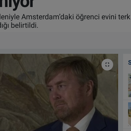
mıyor
edeniyle Amsterdam’daki öğrenci evini ter
ı belirtildi.