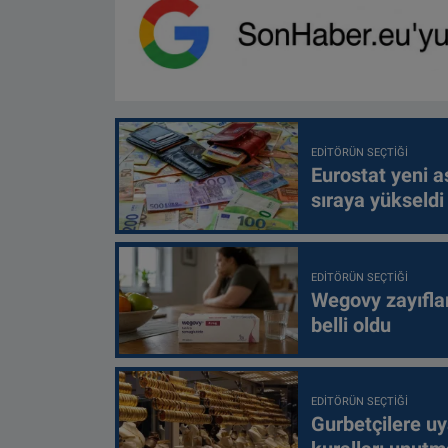
EDITÖRÜN SEÇTIĞI
Eurostat yeni as
sıraya yükseldi
EDITÖRÜN SEÇTIĞI
Wegovy zayıfla
belli oldu
EDITÖRÜN SEÇTIĞI
Gurbetçilere uy