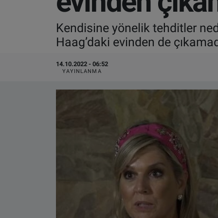
evinden çıka
VIDEO GALERİ
Kendisine yönelik tehditler n
Haag’daki evinden de çıkamadığ
ALGEMENE VOORWAARDEN
14.10.2022 - 06:52
CONTACT
YAYINLANMA
Çerez Politikası