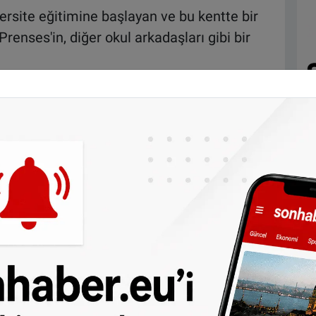
site eğitimine başlayan ve bu kentte bir
renses'in, diğer okul arkadaşları gibi bir
nı ve evden çıkamadığını söyleyen Kraliçe,
k hiç hoş değil" dedi.
m”
rensen Amalia'nın sınıfını geçeceğine
çok cesur. Şunu dürüstçe söyleyeyim, onun
duyuyorum" dedi. Kral Willem-Alexander da
emem, gerçekten çok zor" diye değerlendirdi.
asına bunun "korkunç bir haber olduğunu
eri konusunda açıklama yapmaktan kaçınan
 için çok üzgün ve tehditler konusunda