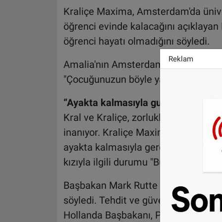
Kraliçe Maxima, Amsterdam'da üniver
öğrenci evinde kalacağını açıklayan P
öğrenci hayatı olmadığını söyledi.
Reklam
Amalia'nın Amsterdam'da yaşamadığı
"Çocuğunuzun böyle yaşadığını görme
“Ayakta kalmasıyla gurur duyuyoru
Kral ve Kraliçe, zorluklara rağmen P
inanıyor. Kraliçe Maxima, "Bence o 
ayakta kalmasıyla gerçekten gurur 
kızıyla ilgili durumu "Bunu tarif ed
Başbakan Mark Rutte Hollanda medy
söyledi. Tehdit ve güvenlik önleml
Hollanda Başbakanı, Prenses Amalia