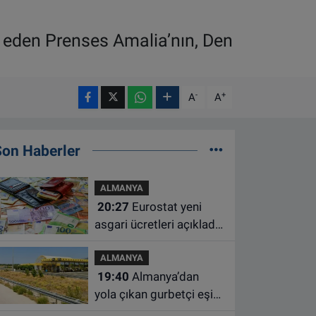
k eden Prenses Amalia’nın, Den
-
+
A
A
Son Haberler
ALMANYA
20:27
Eurostat yeni
asgari ücretleri açıkladı:
Hollanda AB'de ikinci
ALMANYA
sıraya yükseldi
19:40
Almanya’dan
yola çıkan gurbetçi eşini
Hırvatistan’da benzin