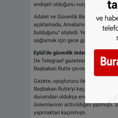
endişeli olduğunu vurguladı.
Adalet ve Güvenlik Bakanı Dilan Yeşi
açıklamada, Amalia'nın bu kadar yo
bulduğunu" söyledi. Yeşilgöz, "Güven
sağlamak için gece gündüz sıkı bir şe
Eylül’de güvenlik önlemleri sıkılaştırı
De Telegraaf gazetesinde, 17 Eylül
Başbakan Rutte çevresindeki güvenlik
Gazete, uyuşturucu ile bağlantılı "
Başbakan Rutte'yi kaçırmakla tehdit
durumdan oldukça endişe duyan savcılı
önlemlerinin arttırıldığını yazmıştı. 
yapmaktan kaçınmıştı.