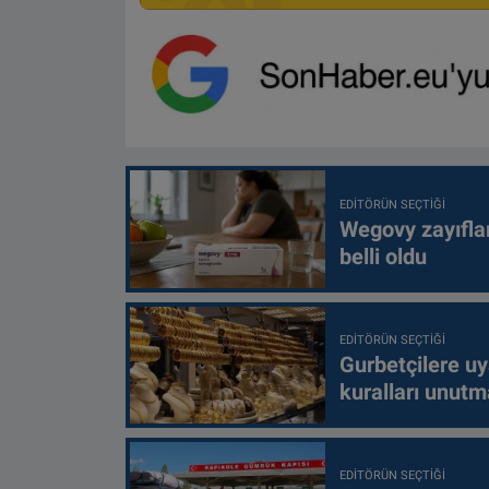
EDITÖRÜN SEÇTIĞI
Wegovy zayıfla
belli oldu
EDITÖRÜN SEÇTIĞI
Gurbetçilere uy
kuralları unutm
EDITÖRÜN SEÇTIĞI