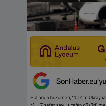
Hollanda hükümeti, 2014'te Ukrayna'
MH17 sefer sayılı uçağın düşürülmes