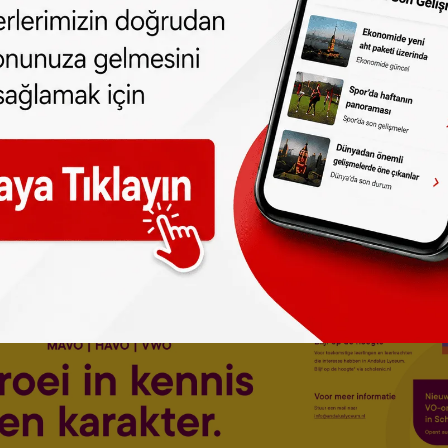
keri birliğine ait 53. Tugay Birliği'nden
014'te 283 yolcu ve 15 kişilik mürettebat
gitmek üzere Ukrayna hava sahasında yol
 kilometre mesafede düşürülmüş ve uçaktaki