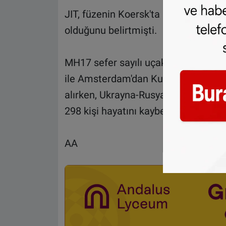
JIT, füzenin Koersk'ta bulunan Rus as
olduğunu belirtmişti.
MH17 sefer sayılı uçak, 17 Temmuz 2
ile Amsterdam'dan Kuala Lumpur'a 
alırken, Ukrayna-Rusya sınırına 40
298 kişi hayatını kaybetmişti.
AA