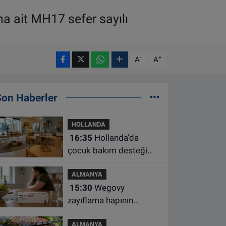
a ait MH17 sefer sayılı
-
+
A
A
Son Haberler
HOLLANDA
16:35
Hollanda'da
çocuk bakım desteği
artsa da ailelerin çoğu
ALMANYA
hâlâ ek ödeme yapıyor
15:30
Wegovy
zayıflama hapının
Almanya’da satışa
ALMANYA
çıkacağı tarih belli oldu