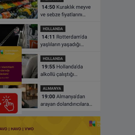
14:50
Kuraklık meyve
ve sebze fiyatlarını
yüzde 20'ye kadar
HOLLANDA
artırabilir
14:11
Rotterdam'da
yaşlıların yaşadığı
apartmanda çıkan
HOLLANDA
yangında bir kişi öldü
19:55
Hollanda'da
alkollü çalıştığı
belirlenen aile hekimine
ALMANYA
çalışma yasağı
19:00
Almanya'dan
arayan dolandırıcılara
ait bu numaralara dikkat