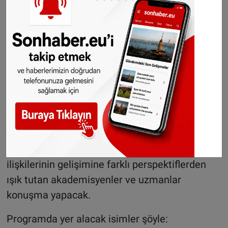
yapılacak. Etkinliğe herkes davetli. Sunum dili
Hollandaca olacak program saat 19.00’da
başlayacak.
Program
ücretsiz
olacak ve isteyen herkes
katılım sağlayabilecek.
Zengin tarihi arka plan ve akademik katkılar bir
arada
Program, piyanist Naz Ergin’in müzik
dinletisiyle açılacak. Ardından Türkiye-Hollanda
ilişkilerinin gelişimine farklı perspektiflerden
ışık tutan akademisyenler ve uzmanlar
konuşma yapacak.
Programda yer alacak isimler şöyle: