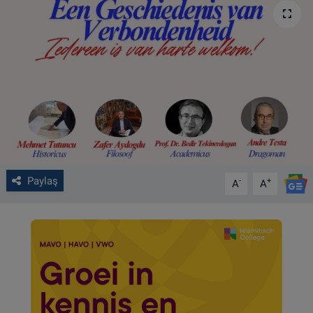
VIDEO GALERİ
ALGEMENE VOORWAARDEN
CONTACT
Çerez Politikası
Paylaş
-
+
A
A