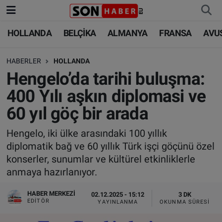
HOLLANDA
BELÇİKA
ALMANYA
FRANSA
AVU
HOLLANDA
HOLLANDA
Nöbetçi Eczaneler
HABERLER
HOLLANDA
BELÇİKA
BELÇİKA
Hava Durumu
Hengelo’da tarihi buluşma:
ALMANYA
ALMANYA
Trafik Durumu
400 Yılı aşkın diplomasi ve
60 yıl göç bir arada
FRANSA
TÜRKİYE
Süper Lig Puan Durumu ve Fikstür
Hengelo, iki ülke arasındaki 100 yıllık
AVUSTURYA
DÜNYA
Tüm Manşetler
diplomatik bağ ve 60 yıllık Türk işçi göçünü özel
konserler, sunumlar ve kültürel etkinliklerle
SAĞLIK - YAŞAM
BİLİM-TEKNOLOJİ
Son Dakika Haberleri
anmaya hazırlanıyor.
BİLİM-TEKNOLOJİ
SAĞLIK
Haber Arşivi
HABER MERKEZI
02.12.2025 - 15:12
3 DK
EDITÖR
YAYINLANMA
OKUNMA SÜRESI
FOTO GALERİ