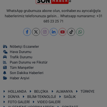
WhatsApp grubumuza abone olun, sonhaber.eu ayrıcalığıyla
haberlerimiz telefonunuza gelsin... Whatsapp numaramız: +31
685 23 25 71
Nöbetçi Eczaneler
Hava Durumu
Trafik Durumu
Puan Durumu ve Fikstür
Tüm Manşetler
Son Dakika Haberleri
Haber Arşivi
HOLLANDA
BELÇİKA
ALMANYA
TÜRKİYE
DÜNYA
BİLİM-TEKNOLOJİ
SAĞLIK
FOTO GALERİ
VIDEO GALERİ