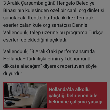
3 Aralık Çarşamba günü Hengelo Belediye
Binası’nın kulesinden özel bir canlı org dinletisi
sunulacak. Kentte haftada iki kez tematik
eserler çalan kule org sanatçısı Dennis
Vallenduuk, talep üzerine bu programa Türkçe
eserleri de eklediğini açıkladı.
Vallenduuk, “3 Aralık’taki performansımda
Hollanda–Türk ilişkilerinin yıl dönümünü
dikkate alacağım” diyerek repertuvarı şöyle
duyurdu:
Hollanda'da alkollü
çalıştığı belirlenen aile
hekimine çalışma yasağı