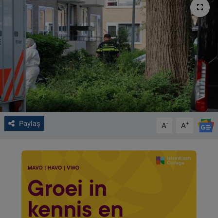
VIDEO GALERİ
ALGEMENE VOORWAARDEN
CONTACT
Çerez Politikası
Paylaş
-
+
A
A