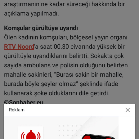
araştırmanın ne kadar süreceği hakkında bir
açıklama yapılmadı.
Komşular gürültüye uyandı
Ölen kadının komşuları, bölgesel yayın organı
RTV Noord
'a saat 00.30 civarında yüksek bir
gürültüyle uyandıklarını belirtti. Sokakta çok
sayıda ambulans ve polisin olduğunu belirten
mahalle sakinleri, “Burası sakin bir mahalle,
burada böyle şeyler olmaz” şeklinde ifade
kullanarak şoke olduklarını dile getirdi.
©Sonhaber.eu
Reklam
H
aberlerimizi
İnsta
gram hesabımızdan
da takip
edebilirsiniz.