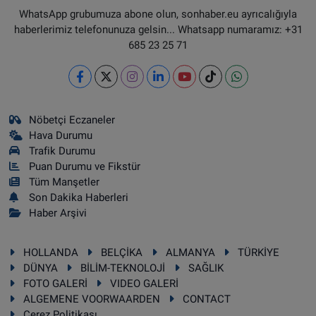
WhatsApp grubumuza abone olun, sonhaber.eu ayrıcalığıyla
haberlerimiz telefonunuza gelsin... Whatsapp numaramız: +31
685 23 25 71
Nöbetçi Eczaneler
Hava Durumu
Trafik Durumu
Puan Durumu ve Fikstür
Tüm Manşetler
Son Dakika Haberleri
Haber Arşivi
HOLLANDA
BELÇİKA
ALMANYA
TÜRKİYE
DÜNYA
BİLİM-TEKNOLOJİ
SAĞLIK
FOTO GALERİ
VIDEO GALERİ
ALGEMENE VOORWAARDEN
CONTACT
Çerez Politikası