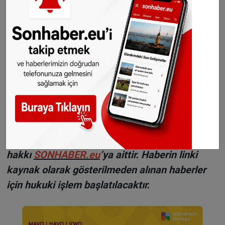
Dünyanın en güçlü ve en
zayıf pasaportları belli
oldu
WhatsAppta ücretsiz bültenimize abone olun,
Hollanda ve diğer Avrupa ülkeleri gündeminden
seçtiğimiz haberler her gün telefonunuza
gelsin!
Abone olmak için tıklayın
Sitemizde yayımlanan haberlerin her türlü
hakkı
SONHABER.eu
’ya aittir. Haberin linki
kaynak olarak gösterilmeden alınan haberler
için hukuki işlem başlatılacaktır.