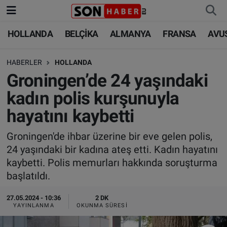
HOLLANDA
BELÇİKA
ALMANYA
FRANSA
AVU
HOLLANDA
HOLLANDA
Nöbetçi Eczaneler
HABERLER
HOLLANDA
BELÇİKA
BELÇİKA
Hava Durumu
Groningen’de 24 yaşındaki
ALMANYA
ALMANYA
Trafik Durumu
kadın polis kurşunuyla
hayatını kaybetti
FRANSA
TÜRKİYE
Süper Lig Puan Durumu ve Fikstür
Groningen'de ihbar üzerine bir eve gelen polis,
AVUSTURYA
DÜNYA
Tüm Manşetler
24 yaşındaki bir kadına ateş etti. Kadın hayatını
kaybetti. Polis memurları hakkında soruşturma
SAĞLIK - YAŞAM
BİLİM-TEKNOLOJİ
Son Dakika Haberleri
başlatıldı.
BİLİM-TEKNOLOJİ
SAĞLIK
Haber Arşivi
27.05.2024 - 10:36
2 DK
YAYINLANMA
OKUNMA SÜRESI
FOTO GALERİ