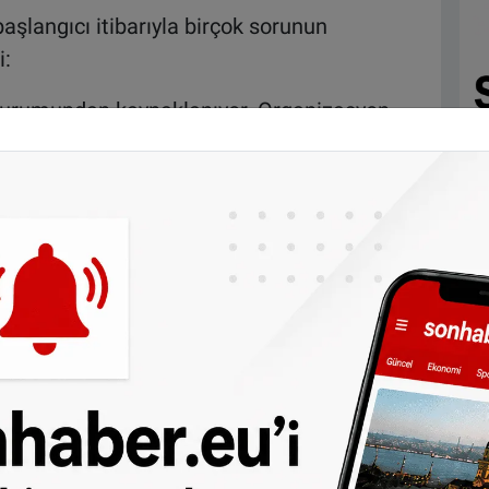
aşlangıcı itibarıyla birçok sorunun
i:
 durumundan kaynaklanıyor. Organizasyon
. Köydeki sporcuların beslenmesinde,
ilecek personel sayısında, ulaşımda bazı
 olmayan yarışma yerleri var ama sonuçta bu
organize edilecek ve birçok kişi eminim ki
eçmiş olimpiyatların başlangıcında da benzer
Bu konuda hala iyimserim ve pozitif
nizasyonu gerçekleşeceğine inanıyorum."
üvenlik önlemlerine değinen Erdener, "Otele
mizi etkiliyor ama kabul etmek gerekir ki
or bakanı burada. Bu tür önlemlerin alınması