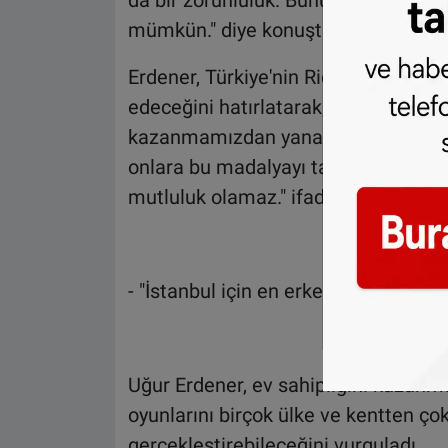
da bir zorunluluk. Bunu şehrin hem
mümkün." diye konuştu.
Erdener, Türkiye'nin Rio Olimpiyat 
edeceğini hatırlatarak, "Gönlüm mada
kazanmamızdan yana. Bu, bütün bran
onlara bu madalyayı takmaktan yana
mutluluk olamaz." ifadelerini kulland
- "İstanbul için en erken şans 2028"
Uğur Erdener, ev sahipliğini kazanm
oyunlarını birçok ülke ve kentten çok
gerçekleştirebileceğini vurguladı.