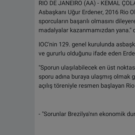
RIO DE JANEIRO (AA) - KEMAL ÇOLAK 
Asbaşkanı Uğur Erdener, 2016 Rio O
sporcuların başarılı olmasını dileyer
madalyalar kazanmamızdan yana." d
IOC'nin 129. genel kurulunda asbaşk
ve gururlu olduğunu ifade eden Erd
"Sporun ulaşılabilecek en üst noktas
sporu adına buraya ulaşmış olmak ge
açılış töreniyle resmen başlayan Rio 
- "Sorunlar Brezilya'nın ekonomik d