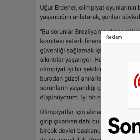
Uğur Erdener, olimpiyat oyunlarının b
yaşandığını anlatarak, şunları söyled
"Bu sorunlar Brezilya'nın ekonomik
Reklam
komitesi yeterli finansa sahip değil
güvenliği sağlamak için istihdam ed
sıkıntılar yaşanıyor. Hala tam hazır
olimpiyat iyi bir şekilde yapılacak, 
buradan güzel anılarla ayrılacak. G
sorunların yaşandığı çok olmuştur. 
düşünüyorum. İyi bir olimpiyat orga
Olimpiyatlar için alınan üst düzey g
girip çıkarken dahi bu önlemler hepi
birçok devlet başkanı, başbakan, sp