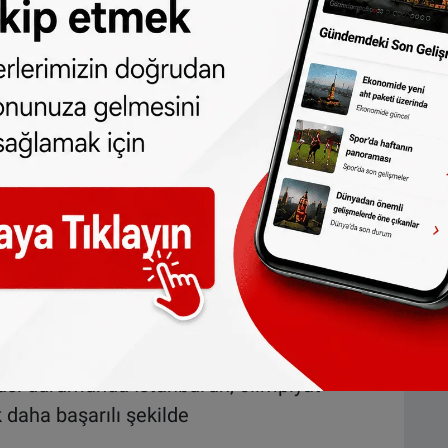
en hemen birçok kesiminde hissetmek
Oyunları'nda 103 sporcuyla mücadele
lyalar, özellikle altın madalyalar
şlar için geçerli. Gönlüm altın madalyadan,
. Benim için bundan daha büyük bir
ı.
ası durumunda İstanbul'un, olimpiyat
 daha başarılı şekilde