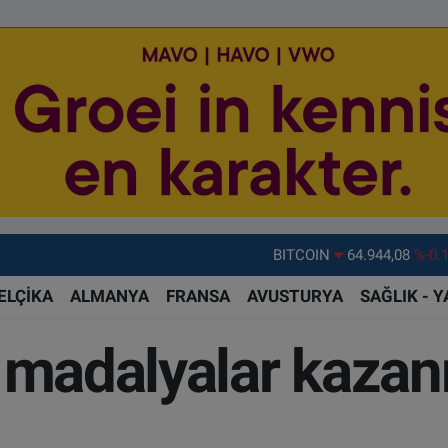
DOLAR
47,7436
%0.
EURO
55,2510
%0.
ELÇİKA
ALMANYA
FRANSA
AVUSTURYA
SAĞLIK - 
STERLİN
64,4811
%0.
n madalyalar kaz
GRAM ALTIN
6660.55
%0.
BİST100
13.779
%-
BITCOIN
64.944,08
%-0.