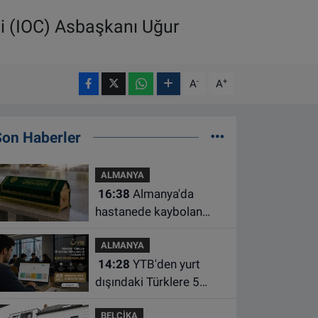
i (IOC) Asbaşkanı Uğur
-
+
A
A
Son Haberler
ALMANYA
16:38
Almanya'da
hastanede kaybolan
bebeğin cenazesi
ALMANYA
çamaşır makinesinde
14:28
YTB'den yurt
bulundu
dışındaki Türklere 5
farklı alanda burs
BELÇİKA
desteği