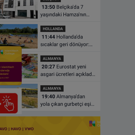
13:50
Belçika'da 7
yaşındaki Hamza'nın
ölümünde anne ve dayı
HOLLANDA
dahil üç kişi tutuklandı
11:44
Hollanda'da
sıcaklar geri dönüyor:
Termometreler 35
ALMANYA
dereceyi gösterecek
20:27
Eurostat yeni
asgari ücretleri açıkladı:
Hollanda AB'de ikinci
ALMANYA
sıraya yükseldi
19:40
Almanya’dan
yola çıkan gurbetçi eşini
Hırvatistan’da benzin
istasyonunda unuttu