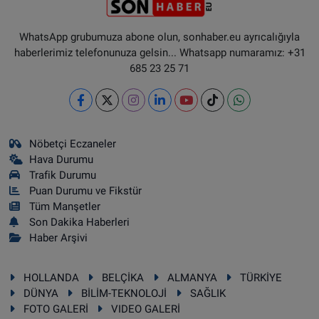
WhatsApp grubumuza abone olun, sonhaber.eu ayrıcalığıyla
haberlerimiz telefonunuza gelsin... Whatsapp numaramız: +31
685 23 25 71
Nöbetçi Eczaneler
Hava Durumu
Trafik Durumu
Puan Durumu ve Fikstür
Tüm Manşetler
Son Dakika Haberleri
Haber Arşivi
HOLLANDA
BELÇİKA
ALMANYA
TÜRKİYE
DÜNYA
BİLİM-TEKNOLOJİ
SAĞLIK
FOTO GALERİ
VIDEO GALERİ