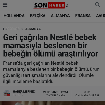
HOLLANDA
BELÇİKA
ALMANYA
FRANSA
AVU
HOLLANDA
HOLLANDA
Nöbetçi Eczaneler
HABERLER
ALMANYA
BELÇİKA
BELÇİKA
Hava Durumu
Geri çağrılan Nestlé bebek
ALMANYA
ALMANYA
Trafik Durumu
mamasıyla beslenen bir
bebeğin ölümü araştırılıyor
FRANSA
TÜRKİYE
Süper Lig Puan Durumu ve Fikstür
Fransa'da geri çağrılan Nestlé bebek
AVUSTURYA
DÜNYA
Tüm Manşetler
mamalarıyla beslenen bir bebeğin ölümü, ürün
güvenliği tartışmalarını alevlendirdi. Ölümle
SAĞLIK - YAŞAM
BİLİM-TEKNOLOJİ
Son Dakika Haberleri
ilgili inceleme başlatıldı.
BİLİM-TEKNOLOJİ
SAĞLIK
Haber Arşivi
HABER MERKEZI
21.01.2026 - 12:54
3 DK
EDITÖR
YAYINLANMA
OKUNMA SÜRESI
FOTO GALERİ