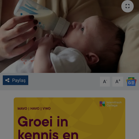
VIDEO GALERİ
ALGEMENE VOORWAARDEN
CONTACT
Çerez Politikası
Paylaş
-
+
A
A