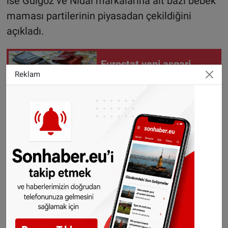
ise Guigoz ve Nidal markalarına ait bazı bebek
maması partilerinin piyasadan çekildiğini
açıkladı.
Eurostat yeni asgari
Reklam
ücretleri açıkladı:
Hollanda AB'de ikinci
sıraya yükseldi
Hollanda
’da Little Steps ve Alfamino ürünleri
raflardan kaldırılırken,
Belçika
’da NAN Evolia,
NAN ExpertPro, PreNAN ve Alfamino
markalarına ait ürünler geri toplatıldı.
Yetkililer, bu ürünleri satın alan tüketicilerin
mamaları kesinlikle kullanmaması ve ilgili satış
noktaları ya da Nestlé müşteri hizmetleriyle