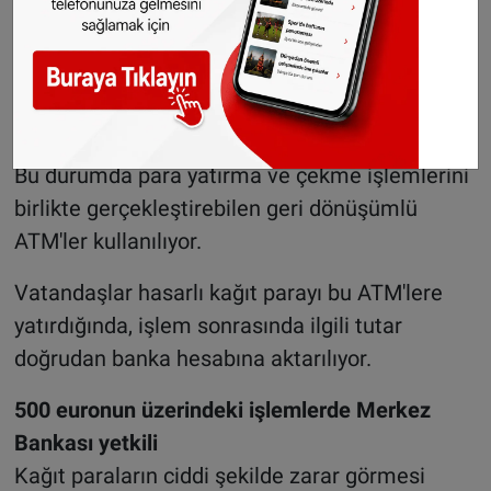
Kağıt paranın en az yarısının sağlam olması ve
hasarın sınırlı düzeyde bulunması halinde
hesap sahibinin bankası veya bankanın iş
ortaklarından biri aracılığıyla işlem yapılabiliyor.
Bu durumda para yatırma ve çekme işlemlerini
birlikte gerçekleştirebilen geri dönüşümlü
ATM'ler kullanılıyor.
Vatandaşlar hasarlı kağıt parayı bu ATM'lere
yatırdığında, işlem sonrasında ilgili tutar
doğrudan banka hesabına aktarılıyor.
500 euronun üzerindeki işlemlerde Merkez
Bankası yetkili
Kağıt paraların ciddi şekilde zarar görmesi