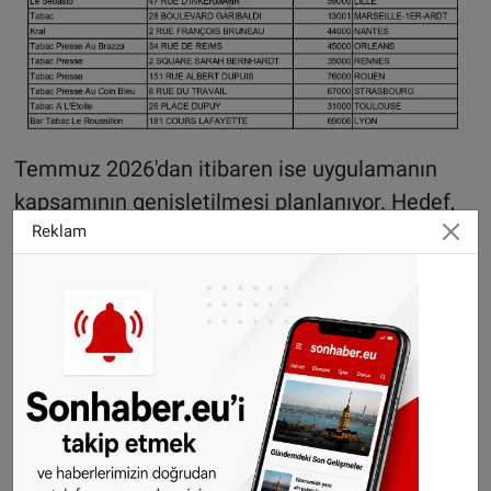
Temmuz 2026'dan itibaren ise uygulamanın
kapsamının genişletilmesi planlanıyor. Hedef,
Reklam
Fransa'daki her ilde en az bir anlaşmalı
işletmenin sisteme dahil edilmesi.
Hasarlı kağıt paralar nasıl değiştirilecek?
Fransa'da lekelenmiş, yıpranmış veya yırtılmış
euro kağıt paraları belirli koşullar altında
ücretsiz olarak değiştirilebiliyor. Bu süreçte
kağıt paranın durumu belirleyici unsur olarak
öne çıkıyor.