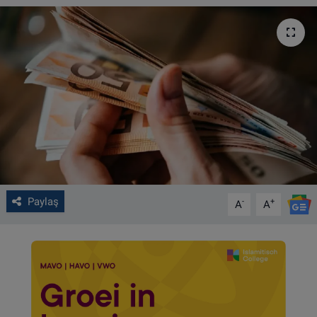
VIDEO GALERİ
ALGEMENE VOORWAARDEN
CONTACT
Çerez Politikası
Paylaş
-
+
A
A