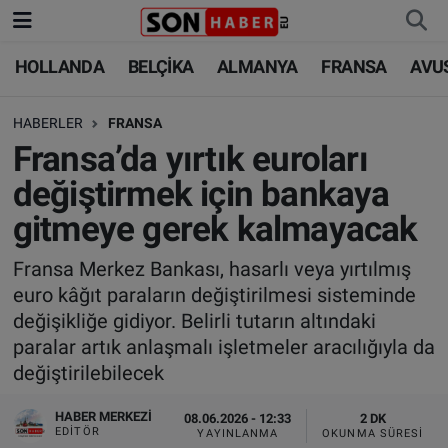
HOLLANDA
BELÇİKA
ALMANYA
FRANSA
AVU
HOLLANDA
HOLLANDA
Nöbetçi Eczaneler
HABERLER
FRANSA
BELÇİKA
BELÇİKA
Hava Durumu
Fransa’da yırtık euroları
ALMANYA
ALMANYA
Trafik Durumu
değiştirmek için bankaya
gitmeye gerek kalmayacak
FRANSA
TÜRKİYE
Süper Lig Puan Durumu ve Fikstür
Fransa Merkez Bankası, hasarlı veya yırtılmış
AVUSTURYA
DÜNYA
Tüm Manşetler
euro kâğıt paraların değiştirilmesi sisteminde
değişikliğe gidiyor. Belirli tutarın altındaki
SAĞLIK - YAŞAM
BİLİM-TEKNOLOJİ
Son Dakika Haberleri
paralar artık anlaşmalı işletmeler aracılığıyla da
değiştirilebilecek
BİLİM-TEKNOLOJİ
SAĞLIK
Haber Arşivi
HABER MERKEZI
08.06.2026 - 12:33
2 DK
FOTO GALERİ
EDITÖR
YAYINLANMA
OKUNMA SÜRESI