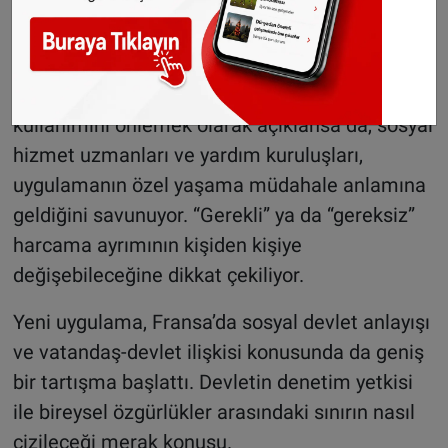
düşmesinden endişe ediliyor.
Özel yaşama müdahale tepkisi
Resmî gerekçe, kamu bütçesinin kötüye
kullanımını önlemek olarak açıklansa da, sosyal
hizmet uzmanları ve yardım kuruluşları,
uygulamanın özel yaşama müdahale anlamına
geldiğini savunuyor. “Gerekli” ya da “gereksiz”
harcama ayrımının kişiden kişiye
değişebileceğine dikkat çekiliyor.
Yeni uygulama, Fransa’da sosyal devlet anlayışı
ve vatandaş-devlet ilişkisi konusunda da geniş
bir tartışma başlattı. Devletin denetim yetkisi
ile bireysel özgürlükler arasındaki sınırın nasıl
çizileceği merak konusu.