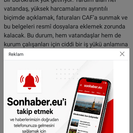
vatandaş, yüksek harcamalarını ayrıntılı
biçimde açıklamak, faturaları CAF’a sunmak ve
bu belgeleri resmî dosyalara eklemek zorunda
kalacak. Bu durum, hem vatandaşlar hem de
kurum çalışanları için ciddi bir iş yükü anlamına
geliyor.
Reklam
Şüpheli muamelesi endişesi
Uygulamanın psikolojik etkileri de tartışma
konusu. Birçok yardım alıcısı, sürekli
denetlenmenin kendilerini “şüpheli” konumuna
soktuğunu düşünüyor. Uzmanlara göre bu
durum, bazı ihtiyaçların ertelenmesine ya da
tamamen vazgeçilmesine yol açabilir. Özellikle
kırılgan grupların yaşam kalitesinin daha da