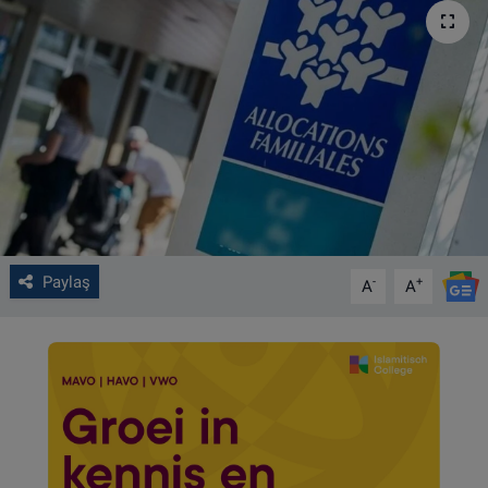
VIDEO GALERİ
ALGEMENE VOORWAARDEN
CONTACT
Çerez Politikası
Paylaş
-
+
A
A