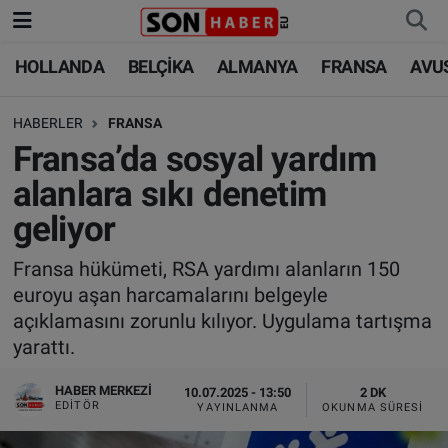
HOLLANDA
BELÇİKA
ALMANYA
FRANSA
AVU
HOLLANDA
HOLLANDA
Nöbetçi Eczaneler
HABERLER
FRANSA
BELÇİKA
BELÇİKA
Hava Durumu
Fransa’da sosyal yardım
ALMANYA
ALMANYA
Trafik Durumu
alanlara sıkı denetim
geliyor
FRANSA
TÜRKİYE
Süper Lig Puan Durumu ve Fikstür
Fransa hükümeti, RSA yardımı alanların 150
AVUSTURYA
DÜNYA
Tüm Manşetler
euroyu aşan harcamalarını belgeyle
açıklamasını zorunlu kılıyor. Uygulama tartışma
SAĞLIK - YAŞAM
BİLİM-TEKNOLOJİ
Son Dakika Haberleri
yarattı.
BİLİM-TEKNOLOJİ
SAĞLIK
Haber Arşivi
HABER MERKEZI
10.07.2025 - 13:50
2 DK
EDITÖR
YAYINLANMA
OKUNMA SÜRESI
FOTO GALERİ