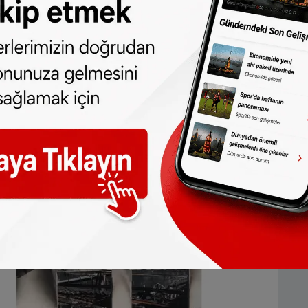
a sürede 200 metrekarelik yapının tamamına
edeni ise henüz bilinmiyor.
birisi basına yaptığı açıklamada, " Biz barış
buradayız. Bu eşi benzeri görülmemiş bir şey,
 mescidin yandığını duyduğumu
ve güvensizlik duygusu yaşıyoruz." dedi.