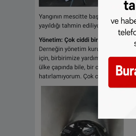
Yangının mescitte başladığı ve kıs
yayıldığı tahmin ediliyor. Yangının n
Yönetim: Çok ciddi bir durum
Derneğin yönetim kurulu üyelerinden 
için, birbirimize yardım etmek için 
ülke çapında bile, bir caminin veya
hatırlamıyorum. Çok ciddi bir durum 