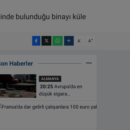
inde bulunduğu binayı küle
-
+
A
A
Son Haberler
ALMANYA
20:25
Avrupa’da en
düşük sigara
kullanımının Hollanda ve
Belçika’da olduğu
açıklandı