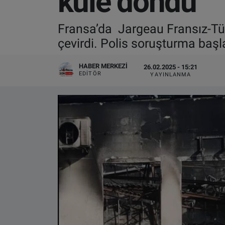
küle döndü
VIDEO GALERİ
Fransa’da Jargeau Fransız-Tür
çevirdi. Polis soruşturma başla
ALGEMENE VOORWAARDEN
HABER MERKEZI
26.02.2025 - 15:21
CONTACT
EDITÖR
YAYINLANMA
Çerez Politikası