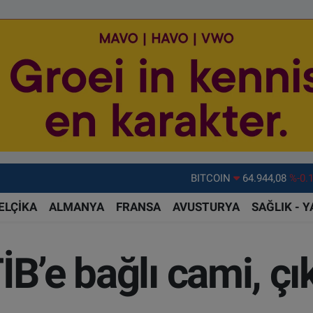
DOLAR
47,7436
%0.
EURO
55,2510
%0.
ELÇİKA
ALMANYA
FRANSA
AVUSTURYA
SAĞLIK - 
STERLİN
64,4811
%0.
GRAM ALTIN
6660.55
%0.
İB’e bağlı cami, ç
BİST100
13.779
%-
BITCOIN
64.944,08
%-0.