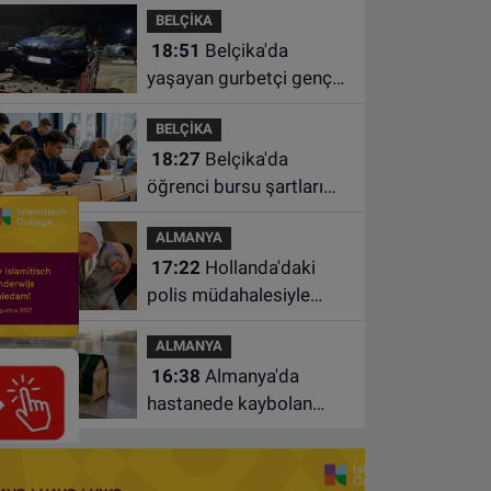
BELÇİKA
18:51
Belçika'da
yaşayan gurbetçi genç
Türkiye'de geçirdiği
BELÇİKA
kazada hayatını kaybetti
18:27
Belçika'da
öğrenci bursu şartları
değişiyor: Yeterli sayıda
ALMANYA
ders almayan burs
17:22
Hollanda'daki
alamayacak
polis müdahalesiyle
gündeme gelen Filistinli
ALMANYA
çiftin bebeği aileden
16:38
Almanya'da
alındı
hastanede kaybolan
bebeğin cenazesi
çamaşır makinesinde
bulundu