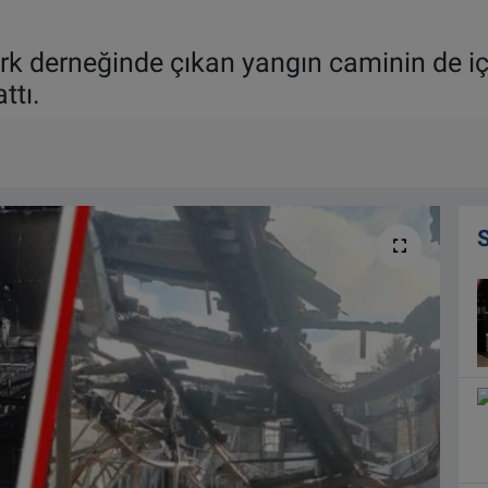
k derneğinde çıkan yangın caminin de iç
ttı.