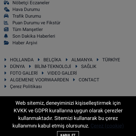
Nöbetçi Eczaneler
Hava Durumu
Trafik Durumu
Puan Durumu ve Fikstür
Tüm Manşetler
Son Dakika Haberleri
Haber Arşivi
HOLLANDA
BELÇİKA
ALMANYA
TÜRKİYE
DÜNYA
BİLİM-TEKNOLOJİ
SAĞLIK
FOTO GALERİ
VIDEO GALERİ
ALGEMENE VOORWAARDEN
CONTACT
Çerez Politikası
Web sitemiz, deneyiminizi kişiselleştirmek için
KVKK ve GDPR kurallarına uygun olarak çerezler
RSS
Copyright © 2025 Sonhaber.eu Her hakkı saklıdır.
kullanmaktadır. Sitemizi kullanarak bu çerez
kullanımını kabul etmiş olursunuz.
Çerez (cookie)
Haber Yazılımı:
TE Bilişim
KABUL ET