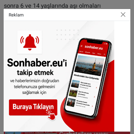
sonra 6 ve 14 yaşlarında aşı olmaları
gerektiğini belirtti. “Yetişkinler de on yılda bir
Reklam
tekrar aşılanmalıdır.” diyen Bakan aşıların
ücretsiz olduğunu hatırlattı.
Haber: Halil Uygun
©Sonhaber.eu
H
aberlerimizi
İnsta
gram hesabımızdan
da takip
edebilirsiniz.
WhatsAppta ücretsiz bültenimize abone olun,
Hollanda ve diğer Avrupa ülkeleri gündeminden
seçtiğimiz haberler her gün telefonunuza
gelsin!
Abone olmak için tıklayın