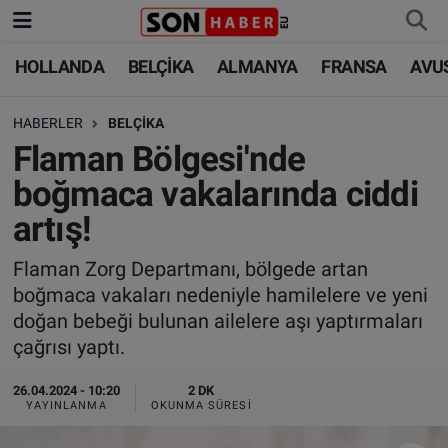
HOLLANDA
BELÇİKA
ALMANYA
FRANSA
AVU
HOLLANDA
HOLLANDA
Nöbetçi Eczaneler
HABERLER
BELÇİKA
BELÇİKA
BELÇİKA
Hava Durumu
Flaman Bölgesi'nde
ALMANYA
ALMANYA
Trafik Durumu
boğmaca vakalarında ciddi
artış!
FRANSA
TÜRKİYE
Süper Lig Puan Durumu ve Fikstür
Flaman Zorg Departmanı, bölgede artan
AVUSTURYA
DÜNYA
Tüm Manşetler
boğmaca vakaları nedeniyle hamilelere ve yeni
doğan bebeği bulunan ailelere aşı yaptırmaları
SAĞLIK - YAŞAM
BİLİM-TEKNOLOJİ
Son Dakika Haberleri
çağrısı yaptı.
BİLİM-TEKNOLOJİ
SAĞLIK
Haber Arşivi
26.04.2024 - 10:20
2 DK
YAYINLANMA
OKUNMA SÜRESI
FOTO GALERİ