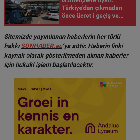
Gurbetçilere uyarı:
Türkiye'den çıkmadan
önce ücretli geçiş ve
trafik borcunuzu kontrol
edin
Sitemizde yayımlanan haberlerin her türlü
hakkı
SONHABER.eu
’ya aittir. Haberin linki
kaynak olarak gösterilmeden alınan haberler
için hukuki işlem başlatılacaktır.