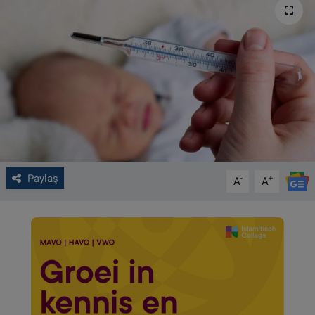
VIDEO GALERİ
ALGEMENE VOORWAARDEN
CONTACT
Çerez Politikası
Paylaş
-
+
A
A