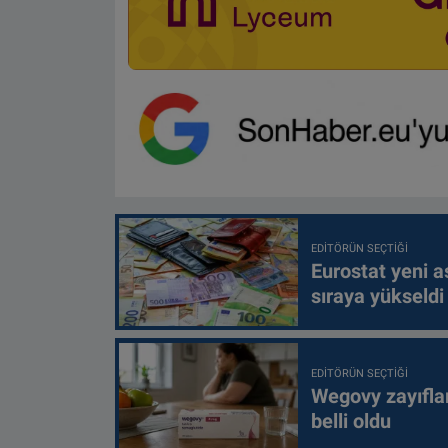
EDITÖRÜN SEÇTIĞI
Eurostat yeni as
sıraya yükseldi
EDITÖRÜN SEÇTIĞI
Wegovy zayıfla
belli oldu