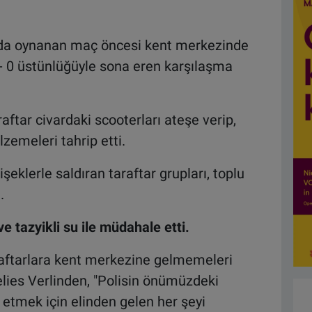
da oynanan maç öncesi kent merkezinde
2 - 0 üstünlüğüyle sona eren karşılaşma
ftar civardaki scooterları ateşe verip,
zemeleri tahrip etti.
şeklerle saldıran taraftar grupları, toplu
.
ve tazyikli su ile müdahale etti.
raftarlara kent merkezine gelmemeleri
elies Verlinden, "Polisin önümüzdeki
t etmek için elinden gelen her şeyi