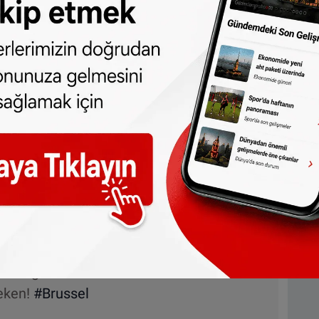
2022
len… Als de Marokkanen winnen: rellen…
d tegen
#Marokko
is op voorhand bekend:
kend: de belastingbetalers…
#Brussel
 27, 2022
ussel. Is dit de multiculturele maatschappij
verdedigen? Wie hierheen komt om rel te
oeken!
#Brussel