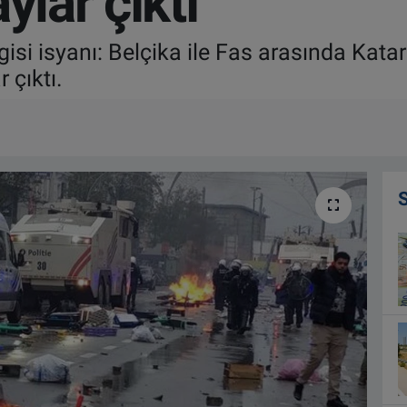
ylar çıktı
gisi isyanı: Belçika ile Fas arasında Ka
 çıktı.