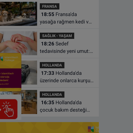
FRANSA
istasyonunda unuttu
18:55
Fransa'da
yasağa rağmen kedi ve
köpek satan pet
SAĞLIK - YAŞAM
shoplara hayvan başına
18:26
Sedef
1.500 euro ceza
tedavisinde yeni umut:
Bazı hastaların neden
HOLLANDA
iyileşmediği bulundu
17:33
Hollanda'da
üzerinde onlarca kurşun
izi bulunan BMW 55 bin
HOLLANDA
euroya satışa çıktı
16:35
Hollanda'da
çocuk bakım desteği
artsa da ailelerin çoğu
hâlâ ek ödeme yapıyor