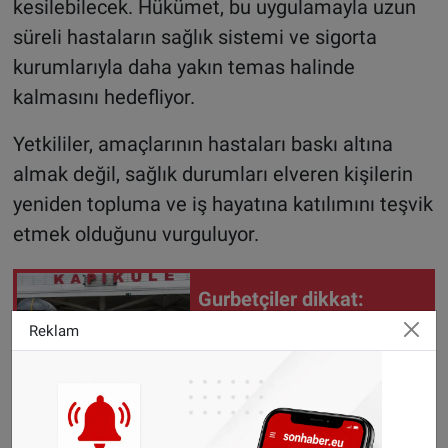
kesilebilecek. Hükümet, bu uygulamayla uzun
süreli hastaların sağlık sistemi ve sigorta
kurumlarıyla daha yakın temas halinde
kalmasını hedefliyor.
Yetkililer, amaçlarının hastaları baskı altına
almak değil, sağlık durumları elveren kişilerin
yeniden topluma ve iş hayatına katılımını teşvik
etmek olduğunu vurguluyor.
Gurbetçiler dikkat:
Türkiye'de aracınızı
Reklam
bırakacaksanız önce
bunu yapın
Ağır hastalar uygulamadan muaf tutulacak
Yeni düzenleme tüm uzun süreli hastaları