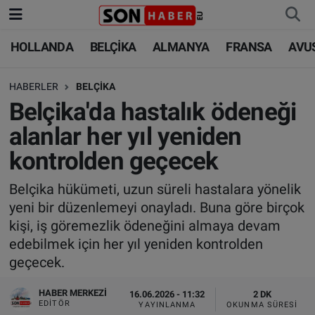
HOLLANDA
BELÇİKA
ALMANYA
FRANSA
AVU
HOLLANDA
HOLLANDA
Nöbetçi Eczaneler
HABERLER
BELÇİKA
BELÇİKA
BELÇİKA
Hava Durumu
Belçika'da hastalık ödeneği
ALMANYA
ALMANYA
Trafik Durumu
alanlar her yıl yeniden
kontrolden geçecek
FRANSA
TÜRKİYE
Süper Lig Puan Durumu ve Fikstür
Belçika hükümeti, uzun süreli hastalara yönelik
AVUSTURYA
DÜNYA
Tüm Manşetler
yeni bir düzenlemeyi onayladı. Buna göre birçok
kişi, iş göremezlik ödeneğini almaya devam
SAĞLIK - YAŞAM
BİLİM-TEKNOLOJİ
Son Dakika Haberleri
edebilmek için her yıl yeniden kontrolden
geçecek.
BİLİM-TEKNOLOJİ
SAĞLIK
Haber Arşivi
HABER MERKEZI
16.06.2026 - 11:32
2 DK
FOTO GALERİ
EDITÖR
YAYINLANMA
OKUNMA SÜRESI