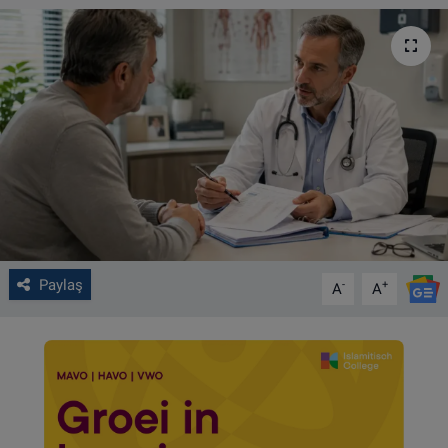
VIDEO GALERİ
ALGEMENE VOORWAARDEN
CONTACT
Çerez Politikası
Paylaş
-
+
A
A