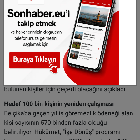
kapsamayacak. Hastanede tedavi görenler
veya ilerleyici ve ağır hastalıklarla mücadele
eden kişiler için istisna uygulanacak. Örneğin
Parkinson gibi ilerleyici hastalıklara sahip
kişilerin her yıl yeniden hastalıklarını
kanıtlamak zorunda kalmayacağı belirtildi.
Hükümet, uygulamanın özellikle sağlık durumu
değişebilen ve yeniden çalışma ihtimali
bulunan kişiler için geçerli olacağını açıkladı.
Hedef 100 bin kişinin yeniden çalışması
Belçika'da geçen yıl iş göremezlik ödeneği alan
kişi sayısının 570 binden fazla olduğu
belirtiliyor. Hükümet, "İşe Dönüş" programı