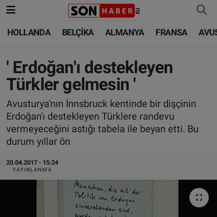
HOLLANDA
BELÇİKA
ALMANYA
FRANSA
AVU
HOLLANDA
HOLLANDA
Nöbetçi Eczaneler
BELÇİKA
BELÇİKA
Hava Durumu
' Erdoğan'ı destekleyen
Türkler gelmesin '
ALMANYA
ALMANYA
Trafik Durumu
Avusturya'nın İnnsbruck kentinde bir dişçinin
FRANSA
TÜRKİYE
Süper Lig Puan Durumu ve Fikstür
Erdoğan'ı destekleyen Türklere randevu
vermeyeceğini astığı tabela ile beyan etti. Bu
AVUSTURYA
DÜNYA
Tüm Manşetler
durum yıllar ön
SAĞLIK - YAŞAM
BİLİM-TEKNOLOJİ
Son Dakika Haberleri
20.04.2017 - 15:24
YAYINLANMA
BİLİM-TEKNOLOJİ
SAĞLIK
Haber Arşivi
FOTO GALERİ