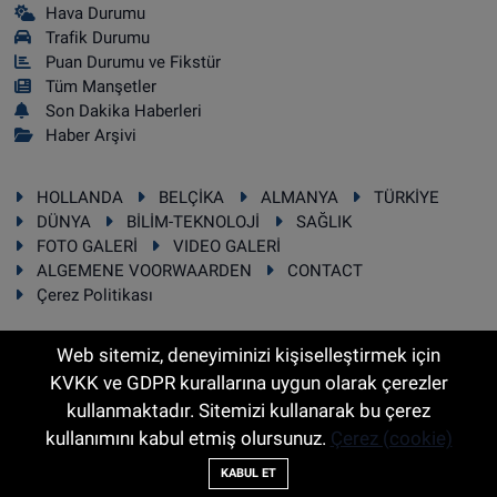
Hava Durumu
Trafik Durumu
Puan Durumu ve Fikstür
Tüm Manşetler
Son Dakika Haberleri
Haber Arşivi
HOLLANDA
BELÇİKA
ALMANYA
TÜRKİYE
DÜNYA
BİLİM-TEKNOLOJİ
SAĞLIK
FOTO GALERİ
VIDEO GALERİ
ALGEMENE VOORWAARDEN
CONTACT
Çerez Politikası
Web sitemiz, deneyiminizi kişiselleştirmek için
KVKK ve GDPR kurallarına uygun olarak çerezler
RSS
Copyright © 2025 Sonhaber.eu Her hakkı saklıdır.
kullanmaktadır. Sitemizi kullanarak bu çerez
kullanımını kabul etmiş olursunuz.
Çerez (cookie)
Haber Yazılımı:
TE Bilişim
KABUL ET