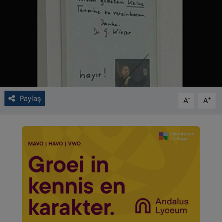
VIDEO GALERİ
ALGEMENE VOORWAARDEN
CONTACT
Çerez Politikası
Paylaş
-
+
A
A