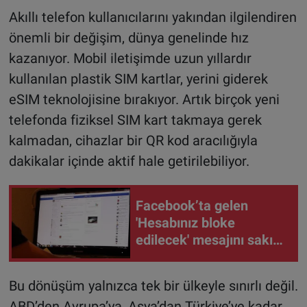
Akıllı telefon kullanıcılarını yakından ilgilendiren
önemli bir değişim, dünya genelinde hız
kazanıyor. Mobil iletişimde uzun yıllardır
kullanılan plastik SIM kartlar, yerini giderek
eSIM teknolojisine bırakıyor. Artık birçok yeni
telefonda fiziksel SIM kart takmaya gerek
kalmadan, cihazlar bir QR kod aracılığıyla
dakikalar içinde aktif hale getirilebiliyor.
Facebook’ta gelen
'Hesabınız bloke
edilecek' mesajını sakın
açmayın
Bu dönüşüm yalnızca tek bir ülkeyle sınırlı değil.
ABD’den Avrupa’ya, Asya’dan Türkiye’ye kadar