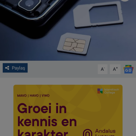
VIDEO GALERİ
ALGEMENE VOORWAARDEN
CONTACT
Çerez Politikası
Paylaş
-
+
A
A