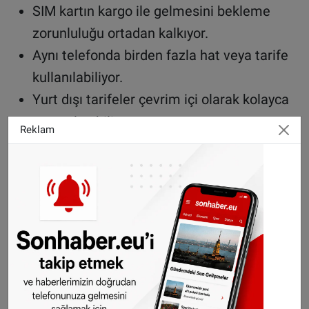
SIM kartın kargo ile gelmesini bekleme
zorunluluğu ortadan kalkıyor.
Aynı telefonda birden fazla hat veya tarife
kullanılabiliyor.
Yurt dışı tarifeler çevrim içi olarak kolayca
satın alınabiliyor.
Reklam
Plastik kart üretimi azaldığı için çevresel
etki düşüyor.
Telefon üreticileri daha ince ve kompakt
cihazlar tasarlayabiliyor.
Her telefon eSIM özelliğini desteklemiyor
Buna karşın eSIM henüz tüm cihazlarda
standart değil. Apple, iPhone XS modelinden
itibaren eSIM desteği sunarken; Samsung da