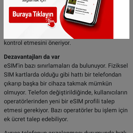
Galaxy S20 ve sonraki bazı modellerde bu
teknolojiyi kullanıyor. Uzmanlar, yeni bir telefon
satın almayı planlayan kullanıcıların cihazın
eSIM destekleyip desteklemediğini mutlaka
kontrol etmesini öneriyor.
Dezavantajları da var
eSIM’in bazı sınırlamaları da bulunuyor. Fiziksel
SIM kartlarda olduğu gibi hattı bir telefondan
çıkarıp başka bir cihaza takmak mümkün
olmuyor. Telefon değiştirildiğinde, kullanıcıların
operatörlerinden yeni bir eSIM profili talep
etmesi gerekiyor. Bazı operatörler bu işlem için
ek ücret talep edebiliyor.
Ayrıca telefonun arızalanması durumunda hızlı