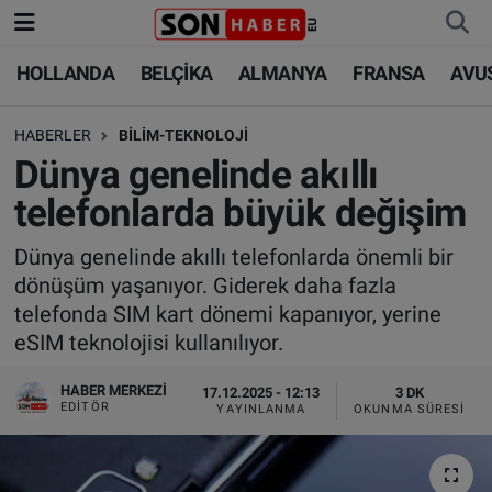
HOLLANDA
BELÇİKA
ALMANYA
FRANSA
AVU
HOLLANDA
HOLLANDA
Nöbetçi Eczaneler
HABERLER
BİLİM-TEKNOLOJİ
BELÇİKA
BELÇİKA
Hava Durumu
Dünya genelinde akıllı
ALMANYA
ALMANYA
Trafik Durumu
telefonlarda büyük değişim
FRANSA
TÜRKİYE
Süper Lig Puan Durumu ve Fikstür
Dünya genelinde akıllı telefonlarda önemli bir
dönüşüm yaşanıyor. Giderek daha fazla
AVUSTURYA
DÜNYA
Tüm Manşetler
telefonda SIM kart dönemi kapanıyor, yerine
eSIM teknolojisi kullanılıyor.
SAĞLIK - YAŞAM
BİLİM-TEKNOLOJİ
Son Dakika Haberleri
HABER MERKEZI
17.12.2025 - 12:13
3 DK
EDITÖR
YAYINLANMA
OKUNMA SÜRESI
BİLİM-TEKNOLOJİ
SAĞLIK
Haber Arşivi
FOTO GALERİ