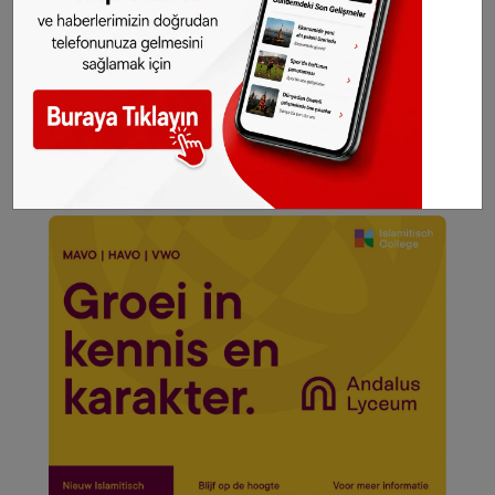
açan, yakınlarına bakmak zorunda olan veya
başka bir bölümde eğitim alan öğrencileri
örnek olarak gösteriyor.
© SONHABER.EU