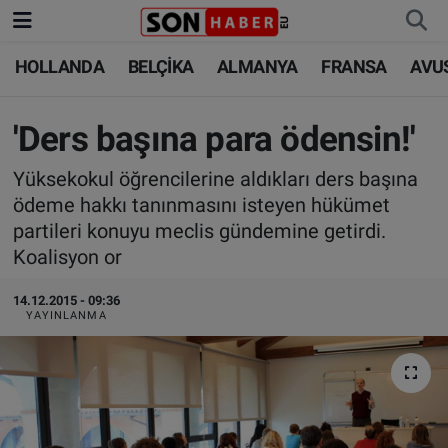
HOLLANDA
BELÇİKA
ALMANYA
FRANSA
AVU
HOLLANDA
HOLLANDA
Nöbetçi Eczaneler
BELÇİKA
BELÇİKA
Hava Durumu
'Ders başına para ödensin!'
Yüksekokul öğrencilerine aldıkları ders başına
ALMANYA
ALMANYA
Trafik Durumu
ödeme hakkı tanınmasını isteyen hükümet
partileri konuyu meclis gündemine getirdi.
FRANSA
TÜRKİYE
Süper Lig Puan Durumu ve Fikstür
Koalisyon or
AVUSTURYA
DÜNYA
Tüm Manşetler
14.12.2015 - 09:36
YAYINLANMA
SAĞLIK - YAŞAM
BİLİM-TEKNOLOJİ
Son Dakika Haberleri
BİLİM-TEKNOLOJİ
SAĞLIK
Haber Arşivi
FOTO GALERİ