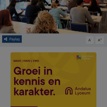
VIDEO GALERİ
ALGEMENE VOORWAARDEN
CONTACT
Paylaş
-
+
A
A
Çerez Politikası