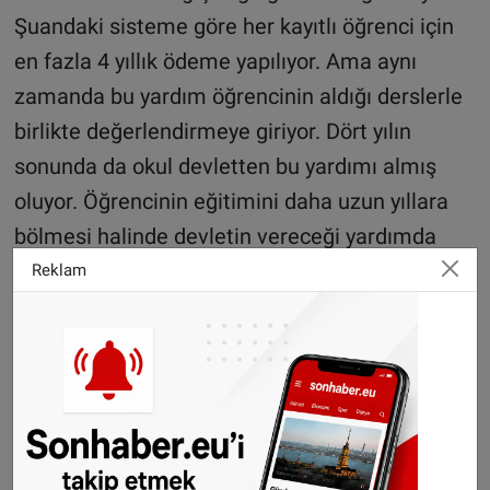
Şuandaki sisteme göre her kayıtlı öğrenci için
en fazla 4 yıllık ödeme yapılıyor. Ama aynı
zamanda bu yardım öğrencinin aldığı derslerle
birlikte değerlendirmeye giriyor. Dört yılın
sonunda da okul devletten bu yardımı almış
oluyor. Öğrencinin eğitimini daha uzun yıllara
bölmesi halinde devletin vereceği yardımda
sarkmalar yaşanıyor.
Reklam
Her iki parti ve diğer taraflar bu noktada daha
esnek davranılmasından yana. Günümüzde
gençlerin eğitimin yanında kendini geliştirmeye
de daha fazla zaman harcadığını belirten
taraflar, okulun yanı sıra çalışan, kendi işyerini