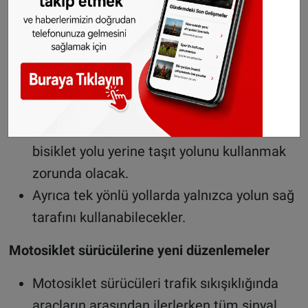
pedelec kullanıcıları bazı yaya bölgeleri ve
oyun sokaklarına girebilecek. Ancak bu
alanlarda yürüme hızında ilerlemeleri
gerekecek.
B sınıfı moped sürücüleri ise hız sınırının 50
kilometre veya daha düşük olduğu yollarda
bisiklet yolu yerine taşıt yolunu kullanmak
zorunda olacak.
Ayrıca tek yönlü yollarda yalnızca yolun sağ
tarafını kullanabilecekler.
Motosiklet sürücülerine yeni düzenlemeler
Motosiklet sürücüleri trafik sıkışıklığında
araçların arasından ilerlerken tüm sinyal