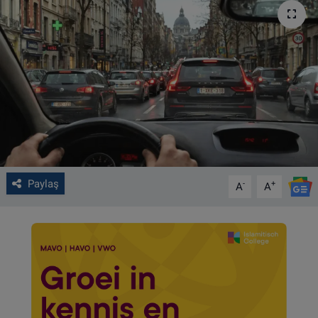
VIDEO GALERİ
ALGEMENE VOORWAARDEN
CONTACT
Çerez Politikası
Paylaş
-
+
A
A