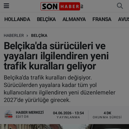
HOLLANDA
BELÇİKA
ALMANYA
FRANSA
AVU
HOLLANDA
HOLLANDA
Nöbetçi Eczaneler
HABERLER
BELÇİKA
BELÇİKA
BELÇİKA
Hava Durumu
Belçika'da sürücüleri ve
ALMANYA
ALMANYA
Trafik Durumu
yayaları ilgilendiren yeni
trafik kuralları geliyor
FRANSA
TÜRKİYE
Süper Lig Puan Durumu ve Fikstür
Belçika’da trafik kuralları değişiyor.
AVUSTURYA
DÜNYA
Tüm Manşetler
Sürücülerden yayalara kadar tüm yol
kullanıcılarını ilgilendiren yeni düzenlemeler
SAĞLIK - YAŞAM
BİLİM-TEKNOLOJİ
Son Dakika Haberleri
2027’de yürürlüğe girecek.
BİLİM-TEKNOLOJİ
SAĞLIK
Haber Arşivi
HABER MERKEZI
04.06.2026 - 13:54
4 DK
EDITÖR
YAYINLANMA
OKUNMA SÜRESI
FOTO GALERİ