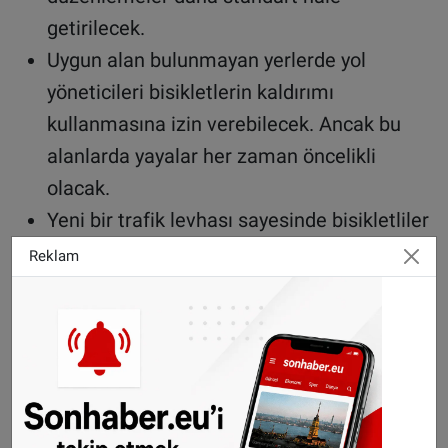
getirilecek.
Uygun alan bulunmayan yerlerde yol
yöneticileri bisikletlerin kaldırımı
kullanmasına izin verebilecek. Ancak bu
alanlarda yayalar her zaman öncelikli
olacak.
Yeni bir trafik levhası sayesinde bisikletliler
ve speed pedelec kullanıcıları, öncelik
Reklam
kurallarına uymaları şartıyla bazı
kavşaklarda kırmızı veya turuncu ışıkta sola
dönebilecek.
Speed pedelec ve moped kuralları değişiyor
Saatte 45 kilometre hıza ulaşabilen speed