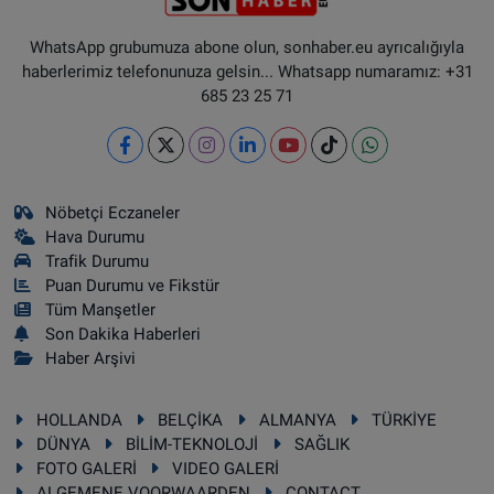
WhatsApp grubumuza abone olun, sonhaber.eu ayrıcalığıyla
haberlerimiz telefonunuza gelsin... Whatsapp numaramız: +31
685 23 25 71
Nöbetçi Eczaneler
Hava Durumu
Trafik Durumu
Puan Durumu ve Fikstür
Tüm Manşetler
Son Dakika Haberleri
Haber Arşivi
HOLLANDA
BELÇİKA
ALMANYA
TÜRKİYE
DÜNYA
BİLİM-TEKNOLOJİ
SAĞLIK
FOTO GALERİ
VIDEO GALERİ
ALGEMENE VOORWAARDEN
CONTACT