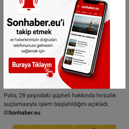
başlatıldı.
Evinde de kayıp gönderiler bulundu
Savcılık kararıyla şüphelinin evinde yapılan
aramada kaybolan çeşitli gönderilere ulaşıldı.
Yetkililer, ele geçirilen paketlerin ve ürünlerin
değerinin yaklaşık 20 bin euro olduğunu tahmin
ediyor. Soruşturmanın devam ettiği ve ele
geçirilen gönderilerin sahiplerinin tespit
edilmeye çalışıldığı belirtildi.
Polis, 28 yaşındaki şüpheli hakkında hırsızlık
suçlamasıyla işlem başlatıldığını açıkladı.
©Sonhaber.eu