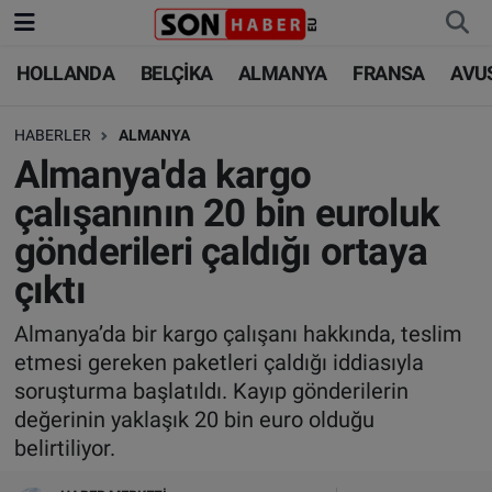
HOLLANDA
BELÇİKA
ALMANYA
FRANSA
AVU
HOLLANDA
HOLLANDA
Nöbetçi Eczaneler
HABERLER
ALMANYA
BELÇİKA
BELÇİKA
Hava Durumu
Almanya'da kargo
ALMANYA
ALMANYA
Trafik Durumu
çalışanının 20 bin euroluk
gönderileri çaldığı ortaya
FRANSA
TÜRKİYE
Süper Lig Puan Durumu ve Fikstür
çıktı
AVUSTURYA
DÜNYA
Tüm Manşetler
Almanya’da bir kargo çalışanı hakkında, teslim
etmesi gereken paketleri çaldığı iddiasıyla
SAĞLIK - YAŞAM
BİLİM-TEKNOLOJİ
Son Dakika Haberleri
soruşturma başlatıldı. Kayıp gönderilerin
değerinin yaklaşık 20 bin euro olduğu
BİLİM-TEKNOLOJİ
SAĞLIK
Haber Arşivi
belirtiliyor.
FOTO GALERİ