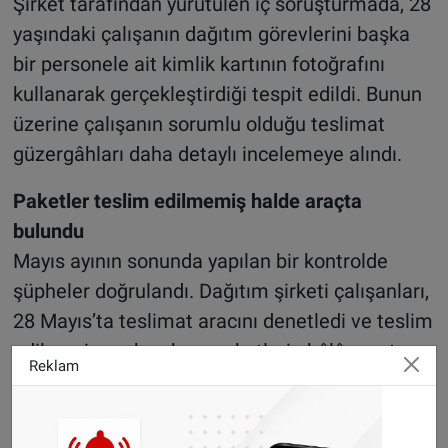
Şirket tarafından yürütülen iç soruşturmada, 28
yaşındaki çalışanın dağıtım görevlerini başka
bir personele ait kimlik kartının fotoğrafını
kullanarak gerçekleştirdiği tespit edildi. Bunun
üzerine çalışanın sorumlu olduğu teslimat
güzergâhları daha detaylı incelemeye alındı.
Paketler teslim edilmemiş halde araçta
bulundu
Mayıs ayının sonunda yapılan bir kontrolde
şüpheler doğrulandı. Dağıtım şirketi çalışanları,
28 Mayıs’ta teslimat aracını denetledi ve teslim
edilmesi gereken bazı paketlerin hâlâ araçta
Reklam
bulunduğunu belirledi.
Durumun polise bildirilmesi üzerine soruşturma