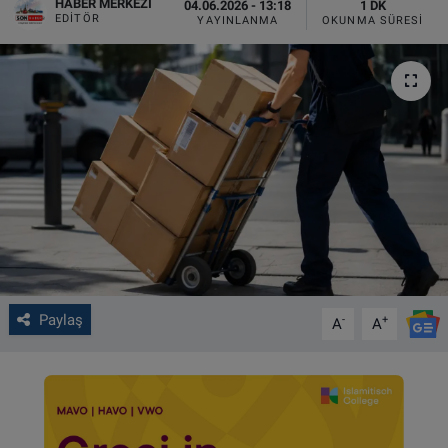
HABER MERKEZI
04.06.2026 - 13:18
1 DK
EDITÖR
YAYINLANMA
OKUNMA SÜRESI
VIDEO GALERİ
ALGEMENE VOORWAARDEN
CONTACT
Çerez Politikası
Paylaş
-
+
A
A