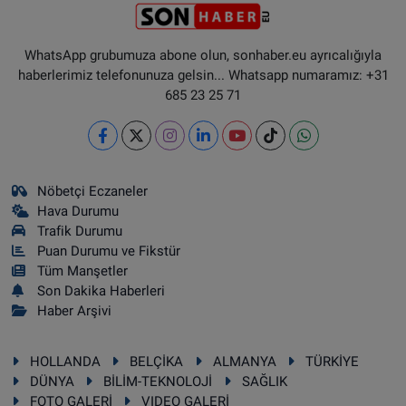
WhatsApp grubumuza abone olun, sonhaber.eu ayrıcalığıyla
haberlerimiz telefonunuza gelsin... Whatsapp numaramız: +31
685 23 25 71
Nöbetçi Eczaneler
Hava Durumu
Trafik Durumu
Puan Durumu ve Fikstür
Tüm Manşetler
Son Dakika Haberleri
Haber Arşivi
HOLLANDA
BELÇİKA
ALMANYA
TÜRKİYE
DÜNYA
BİLİM-TEKNOLOJİ
SAĞLIK
FOTO GALERİ
VIDEO GALERİ