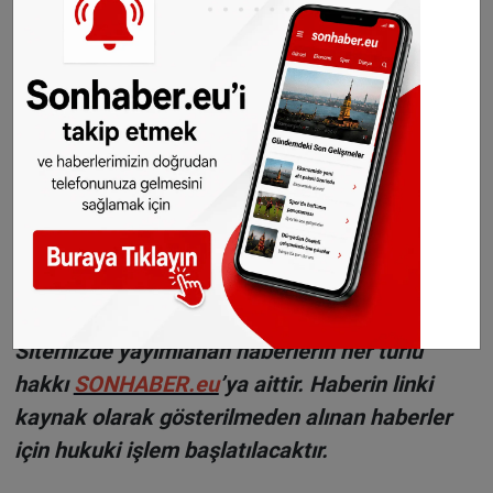
Haber: Halil Uygun
©Sonhaber.eu
Haberlerimizi
İnsta
gram hesabımızdan
da takip
edebilirsiniz.
WhatsAppta ücretsiz bültenimize abone olun,
Hollanda ve diğer Avrupa ülkeleri gündeminden
seçtiğimiz haberler her gün telefonunuza
gelsin!
Abone olmak için tıklayın
Sitemizde yayımlanan haberlerin her türlü
hakkı
SONHABER.eu
’ya aittir. Haberin linki
kaynak olarak gösterilmeden alınan haberler
için hukuki işlem başlatılacaktır.