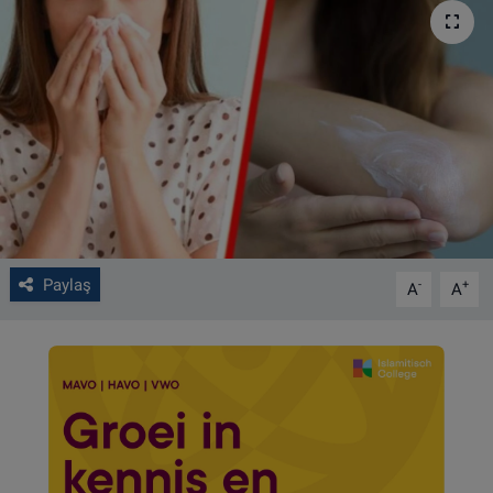
VIDEO GALERİ
ALGEMENE VOORWAARDEN
CONTACT
Çerez Politikası
Paylaş
-
+
A
A