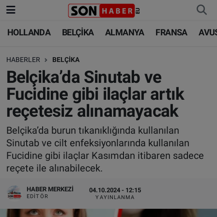
HOLLANDA
BELÇİKA
ALMANYA
FRANSA
AVU
HOLLANDA
HOLLANDA
Nöbetçi Eczaneler
HABERLER
BELÇİKA
BELÇİKA
BELÇİKA
Hava Durumu
Belçika’da Sinutab ve
ALMANYA
ALMANYA
Trafik Durumu
Fucidine gibi ilaçlar artık
reçetesiz alınamayacak
FRANSA
TÜRKİYE
Süper Lig Puan Durumu ve Fikstür
Belçika’da burun tıkanıklığında kullanılan
AVUSTURYA
DÜNYA
Tüm Manşetler
Sinutab ve cilt enfeksiyonlarında kullanılan
Fucidine gibi ilaçlar Kasımdan itibaren sadece
SAĞLIK - YAŞAM
BİLİM-TEKNOLOJİ
Son Dakika Haberleri
reçete ile alınabilecek.
BİLİM-TEKNOLOJİ
SAĞLIK
Haber Arşivi
HABER MERKEZI
04.10.2024 - 12:15
EDITÖR
YAYINLANMA
FOTO GALERİ