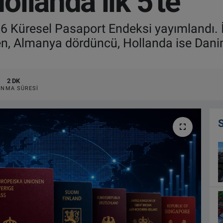
llanda ilk 5'te
026 Küresel Pasaport Endeksi yayımlandı.
n, Almanya dördüncü, Hollanda ise Danima
2 DK
NMA SÜRESI