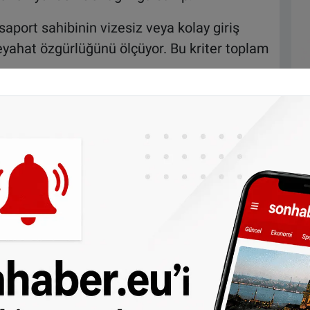
saport sahibinin vizesiz veya kolay giriş
seyahat özgürlüğünü ölçüyor. Bu kriter toplam
amı, ekonomik rekabet gücü, vergi sistemi, iş
 sunduğu avantajları değerlendiriyor. Toplam
r.
metleri, güvenlik, eğitim, çevre, sosyal
surları dikkate alıyor. Bu da toplam puanın
k 10 ülke şöyle sıralandı: