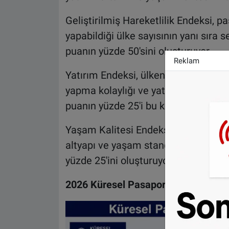
Geliştirilmiş Hareketlilik Endeksi, pa
yapabildiği ülke sayısının yanı sıra 
puanın yüzde 50'sini oluşturuyor.
Reklam
Yatırım Endeksi, ülkenin yatırım ort
yapma kolaylığı ve yatırımcılar için
puanın yüzde 25'i bu kriterden geliyo
Yaşam Kalitesi Endeksi ise sağlık hiz
altyapı ve yaşam standartları gibi un
yüzde 25'ini oluşturuyor.
2026 Küresel Pasaport Endeksi'nde il