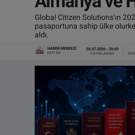
Almanya ve Ho
VIDEO GALERİ
Global Citizen Solutions'ın 2
pasaportuna sahip ülke olurke
ALGEMENE VOORWAARDEN
aldı.
CONTACT
HABER MERKEZI
02.07.2026 - 20:00
EDITÖR
YAYINLANMA
OKU
Çerez Politikası