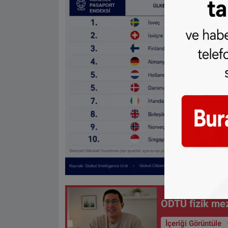
ODTÜ fizik mez
İçeriği Görüntüle