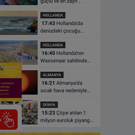
güçlü ve en zayıf
pasaportları belli oldu
HOLLANDA
17:43
Hollanda’da
denizdeki çocuğu
kurtarmaya çalışan iki
HOLLANDA
kadın hayatını yitirdi
16:40
Hollanda’nın
Wassenaar sahilinde
yangın: Plajdakiler
ALMANYA
bölgeden tahliye edildi
16:21
Almanya'da
sıcak hava nedeniyle
ölenlerin sayısı 10 bine
DÜNYA
yaklaştı
15:23
Çöpe atılan 1
milyon euroluk piyango
bileti son anda bulundu