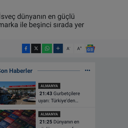
 İsveç dünyanın en güçlü
rka ile beşinci sırada yer
-
+
A
A
Son Haberler
ALMANYA
21:43
Gurbetçilere
uyarı: Türkiye'den
çıkmadan önce ücretli
ALMANYA
geçiş ve trafik
21:25
Dünyanın en
borcunuzu kontrol edin