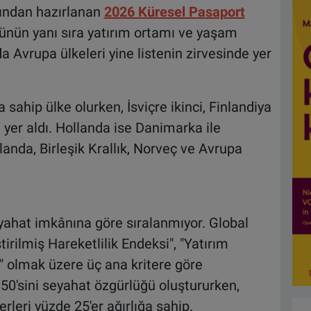
fından hazırlanan
2026 Küresel Pasaport
ünün yanı sıra yatırım ortamı ve yaşam
a Avrupa ülkeleri yine listenin zirvesinde yer
sahip ülke olurken, İsviçre ikinci, Finlandiya
er aldı. Hollanda ise Danimarka ile
İrlanda, Birleşik Krallık, Norveç ve Avrupa
eyahat imkânına göre sıralanmıyor. Global
tirilmiş Hareketlilik Endeksi", "Yatırım
" olmak üzere üç ana kritere göre
50'sini seyahat özgürlüğü oluştururken,
rleri yüzde 25'er ağırlığa sahip.