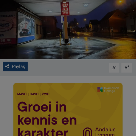
VIDEO GALERİ
ALGEMENE VOORWAARDEN
CONTACT
Çerez Politikası
Paylaş
-
+
A
A