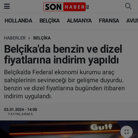
HOLLANDA
BELÇİKA
ALMANYA
FRANSA
AVU
HOLLANDA
HOLLANDA
Nöbetçi Eczaneler
HABERLER
BELÇİKA
BELÇİKA
BELÇİKA
Hava Durumu
Belçika'da benzin ve dizel
ALMANYA
ALMANYA
Trafik Durumu
fiyatlarına indirim yapıldı
FRANSA
TÜRKİYE
Süper Lig Puan Durumu ve Fikstür
Belçika'da Federal ekonomi kurumu araç
sahiplerinin sevineceği bir gelişme duyurdu.
AVUSTURYA
DÜNYA
Tüm Manşetler
benzin ve dizel fiyatlarına bugünden itibaren
indirim uygulandı.
SAĞLIK - YAŞAM
BİLİM-TEKNOLOJİ
Son Dakika Haberleri
03.01.2024 - 14:00
YAYINLANMA
BİLİM-TEKNOLOJİ
SAĞLIK
Haber Arşivi
FOTO GALERİ