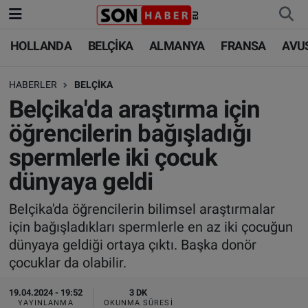
HOLLANDA
BELÇİKA
ALMANYA
FRANSA
AVU
HOLLANDA
HOLLANDA
Nöbetçi Eczaneler
HABERLER
BELÇİKA
BELÇİKA
BELÇİKA
Hava Durumu
Belçika'da araştırma için
ALMANYA
ALMANYA
Trafik Durumu
öğrencilerin bağışladığı
spermlerle iki çocuk
FRANSA
TÜRKİYE
Süper Lig Puan Durumu ve Fikstür
dünyaya geldi
AVUSTURYA
DÜNYA
Tüm Manşetler
Belçika'da öğrencilerin bilimsel araştırmalar
için bağışladıkları spermlerle en az iki çocuğun
SAĞLIK - YAŞAM
BİLİM-TEKNOLOJİ
Son Dakika Haberleri
dünyaya geldiği ortaya çıktı. Başka donör
çocuklar da olabilir.
BİLİM-TEKNOLOJİ
SAĞLIK
Haber Arşivi
19.04.2024 - 19:52
3 DK
FOTO GALERİ
YAYINLANMA
OKUNMA SÜRESI