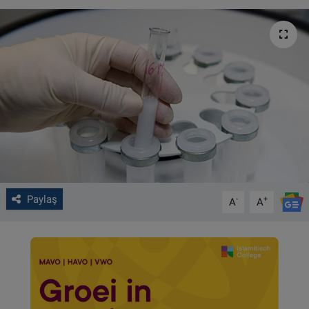
VIDEO GALERİ
ALGEMENE VOORWAARDEN
CONTACT
Çerez Politikası
Paylaş
-
+
A
A