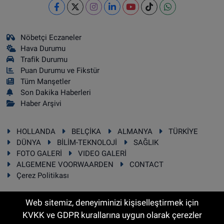
Nöbetçi Eczaneler
Hava Durumu
Trafik Durumu
Puan Durumu ve Fikstür
Tüm Manşetler
Son Dakika Haberleri
Haber Arşivi
HOLLANDA
BELÇİKA
ALMANYA
TÜRKİYE
DÜNYA
BİLİM-TEKNOLOJİ
SAĞLIK
FOTO GALERİ
VIDEO GALERİ
ALGEMENE VOORWAARDEN
CONTACT
Çerez Politikası
Web sitemiz, deneyiminizi kişiselleştirmek için
KVKK ve GDPR kurallarına uygun olarak çerezler
RSS
Copyright © 2025 Sonhaber.eu Her hakkı saklıdır.