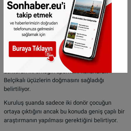
Gurbetçilere uyarı:
Türkiye'den çıkmadan
önce ücretli geçiş ve
trafik borcunuzu kontrol
edin
VZW Donorkinderen, sözü edilen profesörü
donör tedavisinin öncülerinden biri olarak
tanımlıyor, ancak daha önce itibarının
zedelendiğini de bildiriyor. Örneğin, aynı
doktorun iki erkeğin spermini kullanarak
Belçikalı üçüzlerin doğmasını sağladığı
belirtiliyor.
Kuruluş şuanda sadece iki donör çocuğun
ortaya çıktığını ancak bu konuda geniş çaplı bir
araştırmanın yapılması gerektiğini belirtiyor.