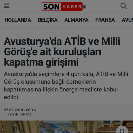
HOLLANDA
BELÇİKA
ALMANYA
FRANSA
AVU
HOLLANDA
HOLLANDA
Nöbetçi Eczaneler
BELÇİKA
BELÇİKA
Hava Durumu
Avusturya'da ATİB ve Milli
Görüş'e ait kuruluşları
ALMANYA
ALMANYA
Trafik Durumu
kapatma girişimi
FRANSA
TÜRKİYE
Süper Lig Puan Durumu ve Fikstür
Avusturya'da seçimlere 4 gün kala, ATİB ve Milli
Görüş oluşumuna bağlı derneklerin
AVUSTURYA
DÜNYA
Tüm Manşetler
kapatılmasına ilişkin önerge mecliste kabul
edildi.
SAĞLIK - YAŞAM
BİLİM-TEKNOLOJİ
Son Dakika Haberleri
27.09.2019 - 08:16
BİLİM-TEKNOLOJİ
SAĞLIK
Haber Arşivi
YAYINLANMA
FOTO GALERİ