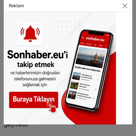
çoğunda Liste Jetzt Partisinin yüzde 2 oy
Reklam
alarak meclis dışında kalacağı tahmin edilirken,
partinin bu girişimi kaybettiği oyları geri almak
için yaptığı düşünülüyor.
Neonazi derneğe yönelik önerge geçmedi
Meclis genel kurulunda görüşülen bir başka
başlık ise Neonazi Kimlikçiler Hareketinin
lağvedilmesine ilişkin önerge oldu. Ülkede
Müslümanlara ait kurumlara çeşitli ırkçı
saldırılarda bulunmuş ve Yeni Zelanda’da 51
Müslümanı katleden Avusturalyalı teröristle
bağlantısı tespit edilen radikal oluşumun
kapatılmasına ilişkin önerge ise meclisten
geçmedi.