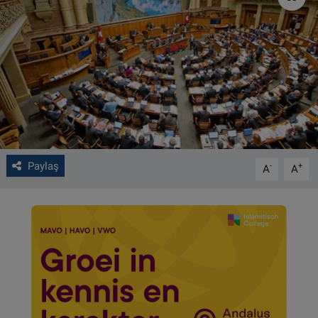
VIDEO GALERİ
ALGEMENE VOORWAARDEN
CONTACT
Çerez Politikası
Paylaş
-
+
A
A