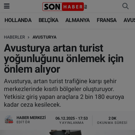
HOLLANDA
BELÇİKA
ALMANYA
FRANSA
AVU
HOLLANDA
HOLLANDA
Nöbetçi Eczaneler
HABERLER
AVUSTURYA
BELÇİKA
BELÇİKA
Hava Durumu
Avusturya artan turist
ALMANYA
ALMANYA
Trafik Durumu
yoğunluğunu önlemek için
önlem alıyor
FRANSA
TÜRKİYE
Süper Lig Puan Durumu ve Fikstür
Avusturya, artan turist trafiğine karşı şehir
AVUSTURYA
DÜNYA
Tüm Manşetler
merkezlerinde kısıtlı bölgeler oluşturuyor.
Yetkisiz giriş yapan araçlara 2 bin 180 euroya
SAĞLIK - YAŞAM
BİLİM-TEKNOLOJİ
Son Dakika Haberleri
kadar ceza kesilecek.
BİLİM-TEKNOLOJİ
SAĞLIK
Haber Arşivi
HABER MERKEZI
06.12.2025 - 17:53
2 DK
EDITÖR
YAYINLANMA
OKUNMA SÜRESI
FOTO GALERİ