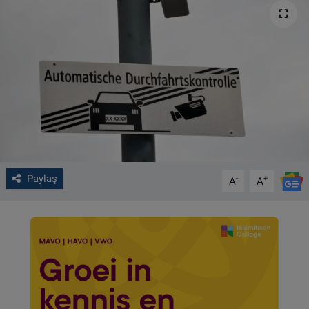
VIDEO GALERİ
ALGEMENE VOORWAARDEN
CONTACT
Çerez Politikası
Paylaş
-
+
A
A