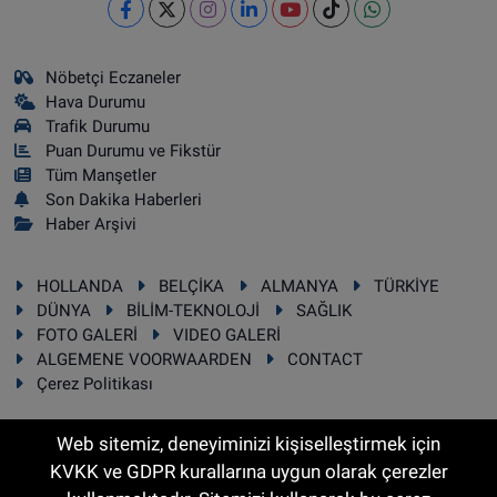
Nöbetçi Eczaneler
Hava Durumu
Trafik Durumu
Puan Durumu ve Fikstür
Tüm Manşetler
Son Dakika Haberleri
Haber Arşivi
HOLLANDA
BELÇİKA
ALMANYA
TÜRKİYE
DÜNYA
BİLİM-TEKNOLOJİ
SAĞLIK
FOTO GALERİ
VIDEO GALERİ
ALGEMENE VOORWAARDEN
CONTACT
Çerez Politikası
Web sitemiz, deneyiminizi kişiselleştirmek için
KVKK ve GDPR kurallarına uygun olarak çerezler
RSS
Copyright © 2025 Sonhaber.eu Her hakkı saklıdır.