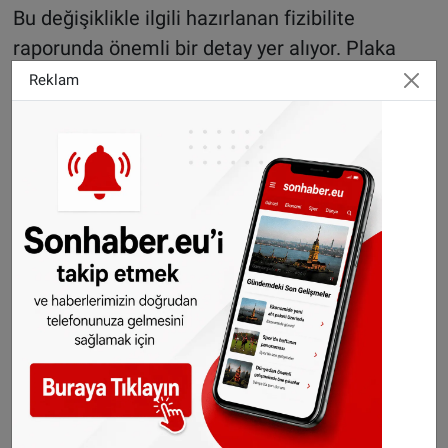
Bu değişiklikle ilgili hazırlanan fizibilite
raporunda önemli bir detay yer alıyor. Plaka
denetimi 30 dakika sonra geçerli olacak. Yani
Reklam
sürücüler yanlışlıkla bölgeye girip hemen
çıkarlarsa ceza almayacak.
Yeni düzenlemeye eleştiriler de var
Ancak düzenleme herkes tarafından olumlu
karşılanmıyor. Avusturya Otomobil Kulübü
(ÖAMTC), bu bölge düzenlemelerinin sürücüler
için hızla karmaşık hâle gelebileceğini
savunuyor. Kulübe göre, hangi bölgelerin trafik
kısıtlamasına tabi olacağına dair sabit bir kural
bulunmaması “kontrolsüz şekilde artan trafik
yasaklarına” yol açabilir. ÖAMTC Temsilcisi