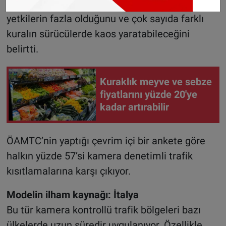
Bernhard Wiesinger, belediyelere verilen
yetkilerin fazla olduğunu ve çok sayıda farklı
kuralın sürücülerde kaos yaratabileceğini
belirtti.
Kuraklık meyve ve sebze
fiyatlarını yüzde 20'ye
kadar artırabilir
ÖAMTC’nin yaptığı çevrim içi bir ankete göre
halkın yüzde 57’si kamera denetimli trafik
kısıtlamalarına karşı çıkıyor.
Modelin ilham kaynağı: İtalya
Bu tür kamera kontrollü trafik bölgeleri bazı
ülkelerde uzun süredir uygulanıyor. Özellikle