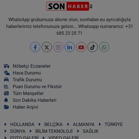
WhatsApp grubumuza abone olun, sonhaber.eu ayrıcalığıyla
haberlerimiz telefonunuza gelsin... Whatsapp numaramız: +31
685 23 25 71
Nöbetçi Eczaneler
Hava Durumu
Trafik Durumu
Puan Durumu ve Fikstür
Tüm Manşetler
Son Dakika Haberleri
Haber Arşivi
HOLLANDA
BELÇİKA
ALMANYA
TÜRKİYE
DÜNYA
BİLİM-TEKNOLOJİ
SAĞLIK
FOTO GALERİ
VIDEO GALERİ