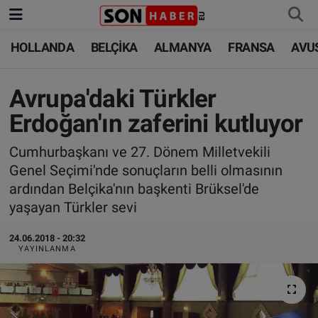
HOLLANDA
BELÇİKA
ALMANYA
FRANSA
AVU
HOLLANDA
HOLLANDA
Nöbetçi Eczaneler
BELÇİKA
BELÇİKA
Hava Durumu
Avrupa'daki Türkler
Erdoğan'ın zaferini kutluyor
ALMANYA
ALMANYA
Trafik Durumu
Cumhurbaşkanı ve 27. Dönem Milletvekili
FRANSA
TÜRKİYE
Süper Lig Puan Durumu ve Fikstür
Genel Seçimi'nde sonuçların belli olmasının
ardından Belçika'nın başkenti Brüksel'de
AVUSTURYA
DÜNYA
Tüm Manşetler
yaşayan Türkler sevi
SAĞLIK - YAŞAM
BİLİM-TEKNOLOJİ
Son Dakika Haberleri
24.06.2018 - 20:32
YAYINLANMA
BİLİM-TEKNOLOJİ
SAĞLIK
Haber Arşivi
FOTO GALERİ