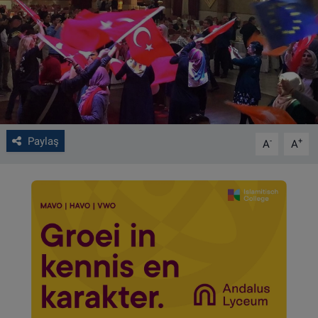
VIDEO GALERİ
ALGEMENE VOORWAARDEN
CONTACT
Çerez Politikası
Paylaş
-
+
A
A