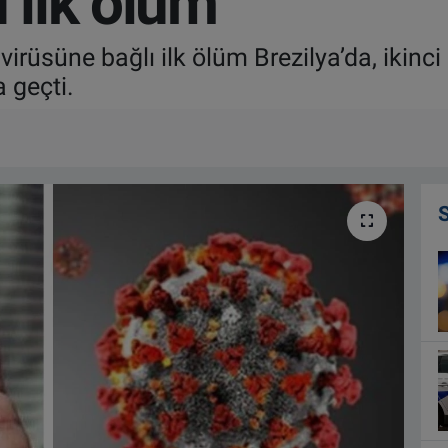
ı ilk ölüm
irüsüne bağlı ilk ölüm Brezilya’da, ikinci
 geçti.