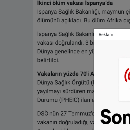
İkinci ölüm vakası İspanya’da
İspanya Sağlık Bakanlığı, maymun çiç
ölümünü açıkladı. Bu ölüm Afrika dışı
İspanya Sağlık Bakanlığının son ra
Reklam
vakası doğrulandı. 3 bin 750 hastadan 
Dünya genelinde en yüksek maymun ç
belirtildi.
Vakaların yüzde 70'i Avrupa'da
Dünya Sağlık Örgütü (DSÖ) 23 Tem
yayılmayı sürdüren maymun çiçeği sal
Durumu (PHEIC) ilan etmişti.
DSÖ'nün 27 Temmuz'da yaptığı açıkl
vakanın doğruladığı, vakaların yüzde 