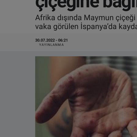
çiçeğine bağl
VIDEO GALERİ
Afrika dışında Maymun çiçeği v
vaka görülen İspanya’da kayda
ALGEMENE VOORWAARDEN
30.07.2022 - 06:21
CONTACT
YAYINLANMA
Çerez Politikası