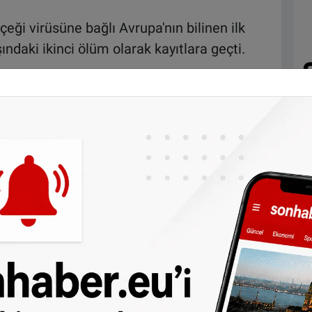
eği virüsüne bağlı Avrupa'nın bilinen ilk
ndaki ikinci ölüm olarak kayıtlara geçti.
porunda ülkede 4 bin 298 maymun çiçeği
120'si hastaneye kaldırıldığı bilgisi verildi.
içeği vakasının İspanya'da saptandığı
muz'da başta Avrupa olmak üzere dünyada
gınını Uluslararası Halk Sağlığı Acil
amada, 78 ülkeden 18 binin üzerinde
70'ini Avrupa bölgesi, yüzde 25'ini de