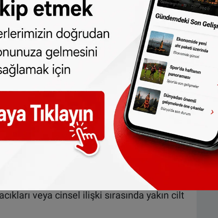
i verilmişti.
 ediyor!
çeği virüsü ilk olarak 7 Mayıs'ta
ık 2 hafta içinde Belçika, Almanya, Fransa,
alya, İsveç, Amerika Birleşik Devletleri,
0 yılında resmen ortadan kaldırılan çiçek
tsızlık. Belirtileri, çiçek hastalığıyla
ir hastalıklardan biri olarak bilinen
tı Afrika türü olmak üzere ikiye ayrılıyor.
kları veya cinsel ilişki sırasında yakın cilt