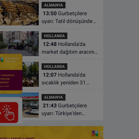
ALMANYA
oğlunu öldürdü
13:50
Gurbetçilere
uyarı: Tatil dönüşünde
altın getirirken bu
HOLLANDA
kuralları unutmayın
12:48
Hollanda'da
market dağıtım aracının
çarptığı 3 yaşındaki
HOLLANDA
çocuk hayatını kaybetti
12:07
Hollanda'da
sıcaklık yeniden 31
dereceye çıkacak
ALMANYA
21:43
Gurbetçilere
uyarı: Türkiye'den
çıkmadan önce ücretli
geçiş ve trafik
borcunuzu kontrol edin