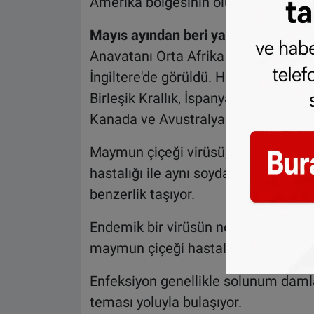
Amerika bölgesinin oluşturduğu bilgis
Mayıs ayından beri yayılmaya devam
Anavatanı Orta Afrika olan maymun çi
İngiltere'de görüldü. Hastalık yaklaş
Birleşik Krallık, İspanya, Portekiz, İt
Kanada ve Avustralya sıçradı.
Maymun çiçeği virüsü, Avrupa'da 198
hastalığı ile aynı soydan gelen bir raha
benzerlik taşıyor.
Endemik bir virüsün neden olduğu nad
maymun çiçeği hastalığı, Kongo ve Ba
Enfeksiyon genellikle solunum damlacı
teması yoluyla bulaşıyor.