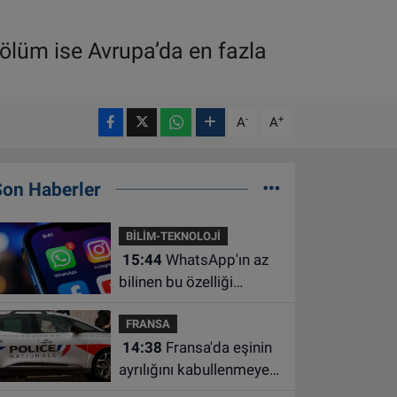
 ölüm ise Avrupa’da en fazla
-
+
A
A
Son Haberler
BİLİM-TEKNOLOJİ
15:44
WhatsApp'ın az
bilinen bu özelliği
sohbetleri daha düzenli
FRANSA
hale getiriyor
14:38
Fransa'da eşinin
ayrılığını kabullenmeyen
baba 17 yaşındaki