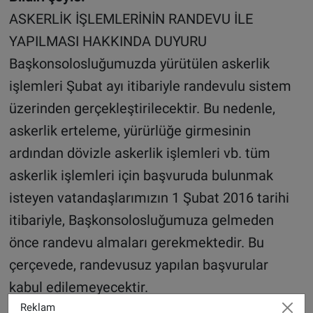
ASKERLİK İŞLEMLERİNİN RANDEVU İLE
YAPILMASI HAKKINDA DUYURU
Başkonsolosluğumuzda yürütülen askerlik
işlemleri Şubat ayı itibariyle randevulu sistem
üzerinden gerçekleştirilecektir. Bu nedenle,
askerlik erteleme, yürürlüğe girmesinin
ardından dövizle askerlik işlemleri vb. tüm
askerlik işlemleri için başvuruda bulunmak
isteyen vatandaşlarımızın 1 Şubat 2016 tarihi
itibariyle, Başkonsolosluğumuza gelmeden
önce randevu almaları gerekmektedir. Bu
çerçevede, randevusuz yapılan başvurular
kabul edilemeyecektir.
Askerlik işlemleri için randevu:
Reklam