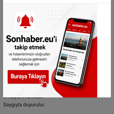
www.konsolosluk.gov.tr internet sitesinden
alınabilir.
Askerlik işlemleri hakkında ayrıntılı bilgi ve
gerekli belgeler
içinhttps://www.konsolosluk.gov.tr/
…/IslemTurBilg…/IslemTurleri… internet sitesi
ziyaret edilebilir.
Vatandaşlarımızın gerekli belgeleri hazırlayarak
randevusuna vaktinde gitmesi önem taşımakta
olup, bu şekilde olabilecek yoğunluğun ve
gecikmelerin en alt seviyeye indirilmesi
amaçlanmaktadır.
Saygıyla duyurulur.