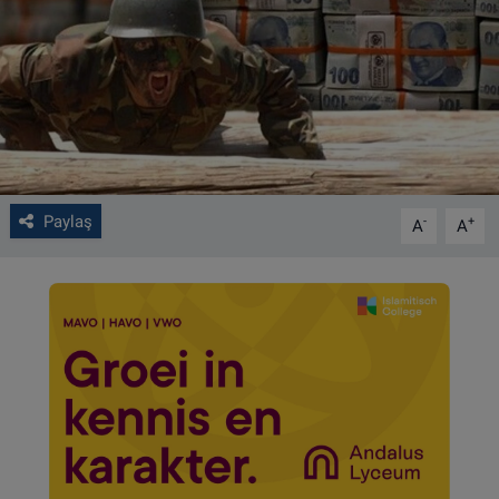
VIDEO GALERİ
ALGEMENE VOORWAARDEN
CONTACT
Çerez Politikası
Paylaş
-
+
A
A