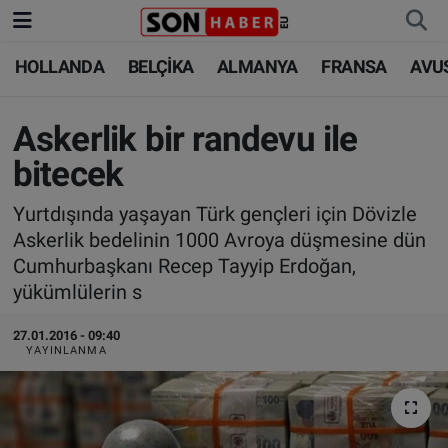
HOLLANDA
BELÇİKA
ALMANYA
FRANSA
AVU
HOLLANDA
HOLLANDA
Nöbetçi Eczaneler
BELÇİKA
BELÇİKA
Hava Durumu
Askerlik bir randevu ile
bitecek
ALMANYA
ALMANYA
Trafik Durumu
Yurtdışında yaşayan Türk gençleri için Dövizle
FRANSA
TÜRKİYE
Süper Lig Puan Durumu ve Fikstür
Askerlik bedelinin 1000 Avroya düşmesine dün
Cumhurbaşkanı Recep Tayyip Erdoğan,
AVUSTURYA
DÜNYA
Tüm Manşetler
yükümlülerin s
SAĞLIK - YAŞAM
BİLİM-TEKNOLOJİ
Son Dakika Haberleri
27.01.2016 - 09:40
YAYINLANMA
BİLİM-TEKNOLOJİ
SAĞLIK
Haber Arşivi
FOTO GALERİ