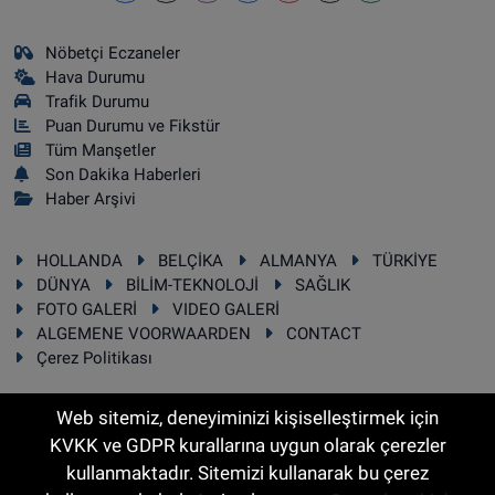
Nöbetçi Eczaneler
Hava Durumu
Trafik Durumu
Puan Durumu ve Fikstür
Tüm Manşetler
Son Dakika Haberleri
Haber Arşivi
HOLLANDA
BELÇİKA
ALMANYA
TÜRKİYE
DÜNYA
BİLİM-TEKNOLOJİ
SAĞLIK
FOTO GALERİ
VIDEO GALERİ
ALGEMENE VOORWAARDEN
CONTACT
Çerez Politikası
Web sitemiz, deneyiminizi kişiselleştirmek için
KVKK ve GDPR kurallarına uygun olarak çerezler
RSS
Copyright © 2025 Sonhaber.eu Her hakkı saklıdır.
kullanmaktadır. Sitemizi kullanarak bu çerez