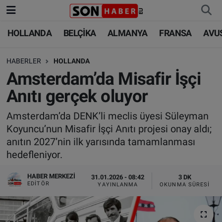
HOLLANDA
BELÇİKA
ALMANYA
FRANSA
AVU
HOLLANDA
HOLLANDA
Nöbetçi Eczaneler
HABERLER
HOLLANDA
BELÇİKA
BELÇİKA
Hava Durumu
Amsterdam’da Misafir İşçi
ALMANYA
ALMANYA
Trafik Durumu
Anıtı gerçek oluyor
FRANSA
TÜRKİYE
Süper Lig Puan Durumu ve Fikstür
Amsterdam’da DENK’li meclis üyesi Süleyman
Koyuncu’nun Misafir İşçi Anıtı projesi onay aldı;
AVUSTURYA
DÜNYA
Tüm Manşetler
anıtın 2027’nin ilk yarısında tamamlanması
hedefleniyor.
SAĞLIK - YAŞAM
BİLİM-TEKNOLOJİ
Son Dakika Haberleri
HABER MERKEZI
31.01.2026 - 08:42
3 DK
EDITÖR
YAYINLANMA
OKUNMA SÜRESI
BİLİM-TEKNOLOJİ
SAĞLIK
Haber Arşivi
FOTO GALERİ