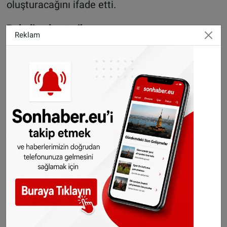
oluşturacağını ifade etti.
Belediyeden tarih vurgusu
Reklam
Belediye tarafından yapılan açıklamada ise
misafir işçilerin 1960’lı yıllardan itibaren başta
Türkiye, Fas, Güney Avrupa ülkeleri ve eski
Yugoslavya’dan Amsterdam’a gelerek kentteki
iş gücü açığını kapattığı hatırlatıldı.
Açıklamada, misafir işçilerin zamanla
Amsterdam’ın sosyal ve ekonomik yapısında
kalıcı bir rol üstlendikleri vurgulandı. Buna
rağmen bu tarihin kamusal alanda yeterince
temsil edilmediği belirtildi.
Anıtın tasarımı ve yeri birlikte belirlenecek
Destek araştırmasının sonuçlarına göre, anıtın