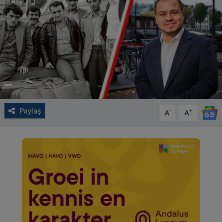
VIDEO GALERİ
ALGEMENE VOORWAARDEN
CONTACT
Çerez Politikası
Paylaş
-
+
A
A