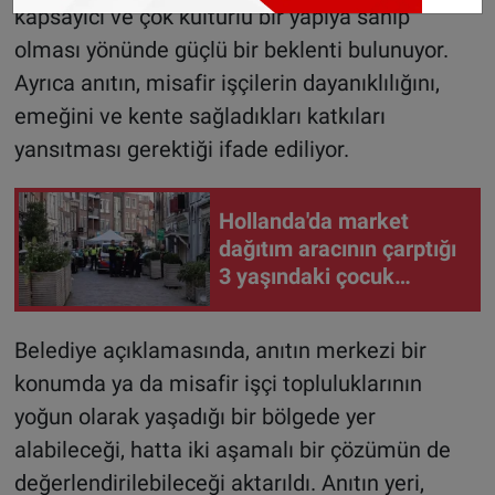
kapsayıcı ve çok kültürlü bir yapıya sahip
olması yönünde güçlü bir beklenti bulunuyor.
Ayrıca anıtın, misafir işçilerin dayanıklılığını,
emeğini ve kente sağladıkları katkıları
yansıtması gerektiği ifade ediliyor.
Hollanda'da market
dağıtım aracının çarptığı
3 yaşındaki çocuk
hayatını kaybetti
Belediye açıklamasında, anıtın merkezi bir
konumda ya da misafir işçi topluluklarının
yoğun olarak yaşadığı bir bölgede yer
alabileceği, hatta iki aşamalı bir çözümün de
değerlendirilebileceği aktarıldı. Anıtın yeri,