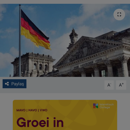
VIDEO GALERİ
ALGEMENE VOORWAARDEN
CONTACT
Çerez Politikası
Paylaş
-
+
A
A