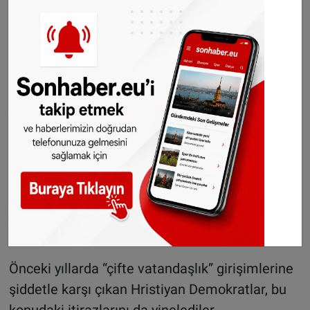
Ana muhalefetteki Hristiyan Birlik Partileri
(CDU/CSU), düzensiz göçü teşvik edeceği,
uyum sorunlarını daha da artıracağı
gerekçesiyle, Alman vatandaşlığa geçişlerin
kolaylaştırılmasına karşı çıkıyor.
Muhafazakar siyasetçiler bu hafta yaptıkları
açıklamalarda, Alman vatandaşlığının değerli
olduğunun altını çizerek, ülkede belli bir süre
ikamet etmiş hemen herkesin vatandaşlığa
alınmasının bu değerin yitirilmesine yol
açacağını iddia ettiler.
Önceki yıllarda “çifte vatandaşlık” girişimlerine
şiddetle karşı çıkan Hristiyan Demokratlar, bu
konudaki itirazlarını da yinelediler.