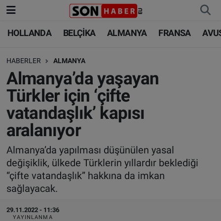
HOLLANDA
BELÇİKA
ALMANYA
FRANSA
AVU
HOLLANDA
HOLLANDA
Nöbetçi Eczaneler
HABERLER
ALMANYA
BELÇİKA
BELÇİKA
Hava Durumu
Almanya’da yaşayan
ALMANYA
ALMANYA
Trafik Durumu
Türkler için ‘çifte
vatandaşlık’ kapısı
FRANSA
TÜRKİYE
Süper Lig Puan Durumu ve Fikstür
aralanıyor
AVUSTURYA
DÜNYA
Tüm Manşetler
Almanya’da yapılması düşünülen yasal
değişiklik, ülkede Türklerin yıllardır beklediği
SAĞLIK - YAŞAM
BİLİM-TEKNOLOJİ
Son Dakika Haberleri
“çifte vatandaşlık” hakkına da imkan
sağlayacak.
BİLİM-TEKNOLOJİ
SAĞLIK
Haber Arşivi
29.11.2022 - 11:36
FOTO GALERİ
YAYINLANMA