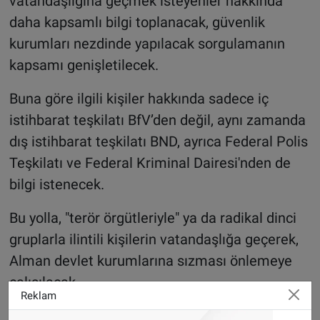
vatandaşlığına geçmek isteyenler hakkında
daha kapsamlı bilgi toplanacak, güvenlik
kurumları nezdinde yapılacak sorgulamanın
kapsamı genişletilecek.
Buna göre ilgili kişiler hakkında sadece iç
istihbarat teşkilatı BfV’den değil, aynı zamanda
dış istihbarat teşkilatı BND, ayrıca Federal Polis
Teşkilatı ve Federal Kriminal Dairesi'nden de
bilgi istenecek.
Bu yolla, "terör örgütleriyle" ya da radikal dinci
gruplarla ilintili kişilerin vatandaşlığa geçerek,
Alman devlet kurumlarına sızması önlemeye
çalışılacak.
Reklam
Hristiyan Demokratlar reforma karşı çıkıyor