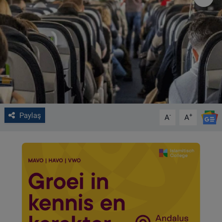
VIDEO GALERİ
ALGEMENE VOORWAARDEN
CONTACT
Çerez Politikası
Paylaş
-
+
A
A