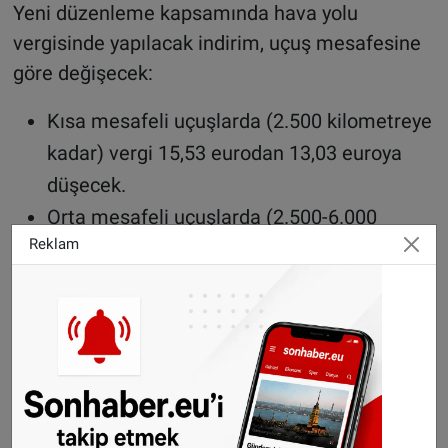
Yeni düzenleme kapsamında hava yolu
vergisinde yapılacak indirim, uçuş mesafesine
göre değişecek:
Kısa mesafeli uçuşlarda (2.500 kilometreye
kadar) vergi 15,53 eurodan 13,03 euroya
düşecek.
Orta mesafeli uçuşlarda (2.500-6.000
Reklam
kilometre arası) vergi 39,34 eurodan 33,01
euroya gerileyecek.
Uzun mesafeli uçuşlarda ise vergi 70,83
eurodan 59,43 euroya indirilecek.
Vergi indirimi bilet fiyatlarına yansıyacak mı?
Vergi indiriminin yolcular için daha ucuz bilet