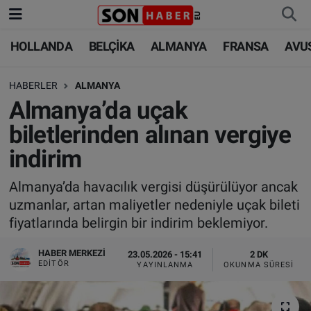
HOLLANDA
BELÇİKA
ALMANYA
FRANSA
AVU
HOLLANDA
HOLLANDA
Nöbetçi Eczaneler
HABERLER
ALMANYA
BELÇİKA
BELÇİKA
Hava Durumu
Almanya’da uçak
ALMANYA
ALMANYA
Trafik Durumu
biletlerinden alınan vergiye
indirim
FRANSA
TÜRKİYE
Süper Lig Puan Durumu ve Fikstür
Almanya’da havacılık vergisi düşürülüyor ancak
AVUSTURYA
DÜNYA
Tüm Manşetler
uzmanlar, artan maliyetler nedeniyle uçak bileti
fiyatlarında belirgin bir indirim beklemiyor.
SAĞLIK - YAŞAM
BİLİM-TEKNOLOJİ
Son Dakika Haberleri
HABER MERKEZI
23.05.2026 - 15:41
2 DK
BİLİM-TEKNOLOJİ
SAĞLIK
Haber Arşivi
EDITÖR
YAYINLANMA
OKUNMA SÜRESI
FOTO GALERİ