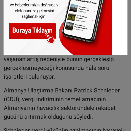
anlamına gelip gelmeyeceği ise havayolu
şirketlerinin tutumuna bağlı olacak.
Şirketlerin daha düşük vergi maliyetlerini
müşterilerine yansıtması halinde bilet
fiyatlarında düşüş görülecek. Ancak son
dönemde jet yakıtı (kerosen) fiyatlarında
yaşanan artış nedeniyle bunun gerçekleşip
gerçekleşmeyeceği konusunda hâlâ soru
işaretleri bulunuyor.
Almanya Ulaştırma Bakanı Patrick Schnieder
(CDU), vergi indiriminin temel amacının
Almanya'nın havacılık sektöründeki rekabet
gücünü artırmak olduğunu söyledi.
Schnieder, vergi yükünün azalmasının havayolu