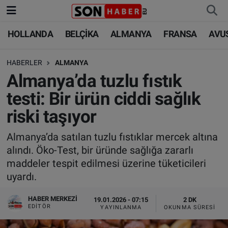
HOLLANDA
BELÇİKA
ALMANYA
FRANSA
AVU
HOLLANDA
HOLLANDA
Nöbetçi Eczaneler
HABERLER
ALMANYA
BELÇİKA
BELÇİKA
Hava Durumu
Almanya’da tuzlu fıstık
ALMANYA
ALMANYA
Trafik Durumu
testi: Bir ürün ciddi sağlık
riski taşıyor
FRANSA
TÜRKİYE
Süper Lig Puan Durumu ve Fikstür
Almanya’da satılan tuzlu fıstıklar mercek altına
AVUSTURYA
DÜNYA
Tüm Manşetler
alındı. Öko-Test, bir üründe sağlığa zararlı
maddeler tespit edilmesi üzerine tüketicileri
SAĞLIK - YAŞAM
BİLİM-TEKNOLOJİ
Son Dakika Haberleri
uyardı.
BİLİM-TEKNOLOJİ
SAĞLIK
Haber Arşivi
HABER MERKEZI
19.01.2026 - 07:15
2 DK
EDITÖR
YAYINLANMA
OKUNMA SÜRESI
FOTO GALERİ