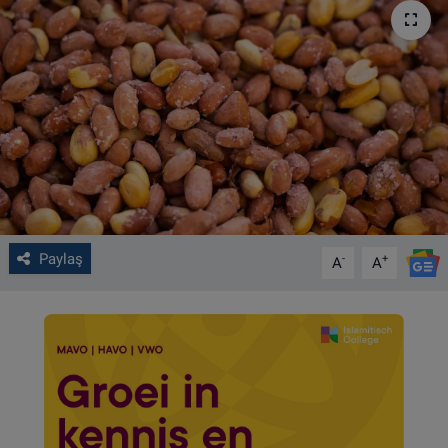
VIDEO GALERİ
ALGEMENE VOORWAARDEN
CONTACT
Çerez Politikası
Paylaş
-
+
A
A