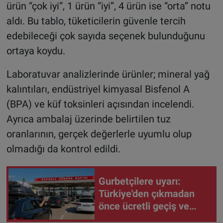
ürün “çok iyi”, 1 ürün “iyi”, 4 ürün ise “orta” notu
aldı. Bu tablo, tüketicilerin güvenle tercih
edebileceği çok sayıda seçenek bulunduğunu
ortaya koydu.
Laboratuvar analizlerinde ürünler; mineral yağ
kalıntıları, endüstriyel kimyasal Bisfenol A
(BPA) ve küf toksinleri açısından incelendi.
Ayrıca ambalaj üzerinde belirtilen tuz
oranlarının, gerçek değerlerle uyumlu olup
olmadığı da kontrol edildi.
Gurbetçilere uyarı:
Türkiye'den çıkmadan
önce ücretli geçiş ve
trafik borcunuzu kontrol