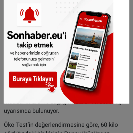
“yetersiz” notu aldı. Analizlerde, yüksek
düzeyde doymuş mineral yağ hidrokarbonları
(MOSH) ve BPA tespit edildi.
MOSH ve BPA’nın riskleri
Almanya Federal Risk Değerlendirme Enstitüsü
(BfR), MOSH maddelerinin insan vücudunda
yağ dokusu ve bazı organlarda birikebileceğine
dikkat çekiyor. Bu maddelerin uzun vadeli
etkilerinin ise henüz netlik kazanmadığı
belirtiliyor. BPA için ise Avrupa Komisyonu,
maddenin üreme sağlığına zarar verebileceği
uyarısında bulunuyor.
Öko-Test’in değerlendirmesine göre, 60 kilo