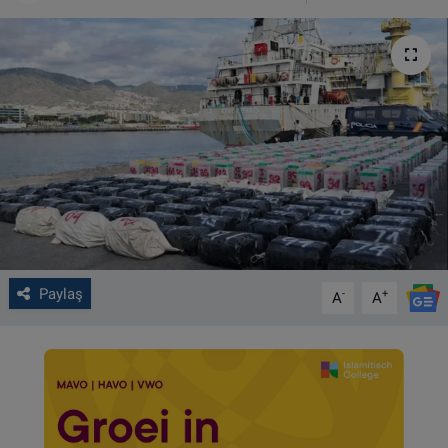
VIDEO GALERİ
ALGEMENE VOORWAARDEN
CONTACT
Çerez Politikası
Paylaş
-
+
A
A