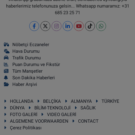
haberlerimiz telefonunuza gelsin... Whatsapp numaramız: +31
685 23 25 71
Nöbetçi Eczaneler
Hava Durumu
Trafik Durumu
Puan Durumu ve Fikstür
Tüm Manşetler
Son Dakika Haberleri
Haber Arşivi
HOLLANDA
BELÇİKA
ALMANYA
TÜRKİYE
DÜNYA
BİLİM-TEKNOLOJİ
SAĞLIK
FOTO GALERİ
VIDEO GALERİ
ALGEMENE VOORWAARDEN
CONTACT
Çerez Politikası