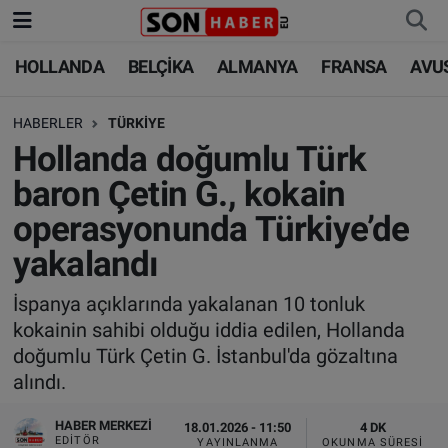
HOLLANDA
BELÇİKA
ALMANYA
FRANSA
AVU
HOLLANDA
HOLLANDA
Nöbetçi Eczaneler
HABERLER
TÜRKİYE
BELÇİKA
BELÇİKA
Hava Durumu
Hollanda doğumlu Türk
ALMANYA
ALMANYA
Trafik Durumu
baron Çetin G., kokain
operasyonunda Türkiye’de
FRANSA
TÜRKİYE
Süper Lig Puan Durumu ve Fikstür
yakalandı
AVUSTURYA
DÜNYA
Tüm Manşetler
İspanya açıklarında yakalanan 10 tonluk
kokainin sahibi olduğu iddia edilen, Hollanda
SAĞLIK - YAŞAM
BİLİM-TEKNOLOJİ
Son Dakika Haberleri
doğumlu Türk Çetin G. İstanbul'da gözaltına
alındı.
BİLİM-TEKNOLOJİ
SAĞLIK
Haber Arşivi
HABER MERKEZI
18.01.2026 - 11:50
4 DK
FOTO GALERİ
EDITÖR
YAYINLANMA
OKUNMA SÜRESI