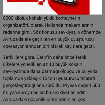
büyük ölçekli uyuşturucu kaçakçılığıyla anılıyor.
2012 yılında Ekvador’dan Avrupa’ya sevk edilen
8000 kiloluk kokain yüklü konteynerin
organizatörü olarak Hollanda makamlarının
radarına girdi. Söz konusu sevkiyat, o dönemde
Avrupa’da ele geçirilen en büyük uyuşturucu
operasyonlarından biri olarak kayıtlara geçti.
Yetkililere göre, Çetin’in daha önce farklı
ülkelere yönelik en az 10 büyük kokain
sevkiyatında daha parmağı olduğu ve bu yolla
toplamda yaklaşık 15 ton uyuşturucu ticareti
gerçekleştirdiği öne sürüldü. Piyasa değeri 500
milyon euroyu bulan bu sevkiyatlar, adını
Avrupa’daki güvenlik birimlerinin en çok