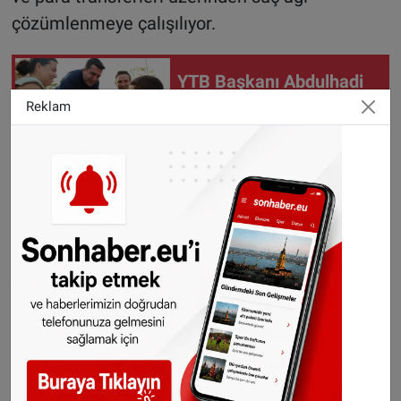
çözümlenmeye çalışılıyor.
YTB Başkanı Abdulhadi
Turus Memleket
Reklam
Yolu'nda vatandaşlarla
Niş'te buluştu
Türkiye’deki operasyonlar sonrası gözaltına
alınanların, farklı ülkelerdeki suç bağlantıları da
mercek altına alındı. Soruşturmanın, sadece
Türkiye değil, uluslararası çapta büyüyebileceği
belirtiliyor.
Çetin G.’in geçmişi: 12 yıl hapis cezası, 1482 yıl
talep, beraat kararı
Çetin G. ismi, Avrupa kamuoyunda uzun süredir