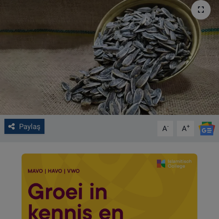
VIDEO GALERİ
ALGEMENE VOORWAARDEN
CONTACT
Çerez Politikası
Paylaş
-
+
A
A