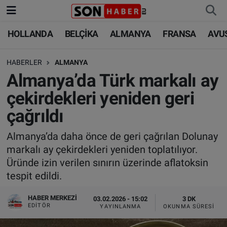
HOLLANDA
BELÇİKA
ALMANYA
FRANSA
AVU
HOLLANDA
HOLLANDA
Nöbetçi Eczaneler
HABERLER
ALMANYA
BELÇİKA
BELÇİKA
Hava Durumu
Almanya’da Türk markalı ay
ALMANYA
ALMANYA
Trafik Durumu
çekirdekleri yeniden geri
çağrıldı
FRANSA
TÜRKİYE
Süper Lig Puan Durumu ve Fikstür
Almanya’da daha önce de geri çağrılan Dolunay
AVUSTURYA
DÜNYA
Tüm Manşetler
markalı ay çekirdekleri yeniden toplatılıyor.
Üründe izin verilen sınırın üzerinde aflatoksin
SAĞLIK - YAŞAM
BİLİM-TEKNOLOJİ
Son Dakika Haberleri
tespit edildi.
BİLİM-TEKNOLOJİ
SAĞLIK
Haber Arşivi
HABER MERKEZI
03.02.2026 - 15:02
3 DK
EDITÖR
YAYINLANMA
OKUNMA SÜRESI
FOTO GALERİ