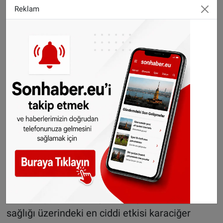
etmelerini istedi. Ücretin fiş ibrazı olmaksızın
Reklam
iade edileceği bildirildi.
Aflatoksin nedir, zararları nelerdir?
Aflatoksinler, doğal olarak oluşan mantar
toksinleridir. Bulaşma; ürünün tarladaki
gelişimi, hasat süreci, depolanması veya
işlenmesi sırasında meydana gelebilir. Doğada
en az 20 farklı aflatoksin türü bulunur ve bunlar
arasında aflatoksin B1, insanlar için en tehlikeli
olanıdır. Ayrıca B2, G1, G2 ile süt ürünlerinde
görülen M1 ve M2 türevleri de önem taşır.
Aflatoksinler yüksek dozda ya da uzun süreli
tüketildiğinde zehirleyici etki gösterir. İnsan
sağlığı üzerindeki en ciddi etkisi karaciğer