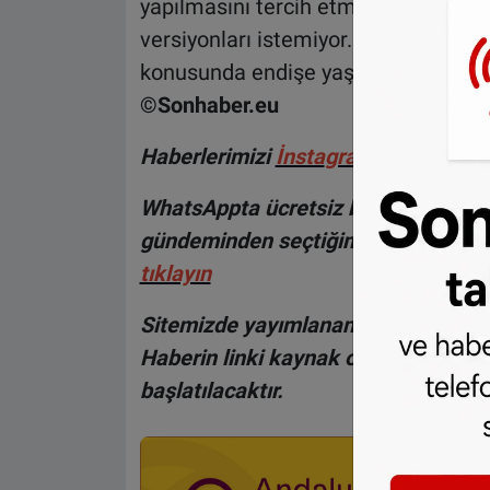
yapılmasını tercih etmiyor. Özellikle 
versiyonları istemiyor. Bazı tüketicile
konusunda endişe yaşıyor.
©Sonhaber.eu
H
aberlerimizi
İnsta
gram hesabımız
WhatsAppta ücretsiz bültenimize abo
gündeminden seçtiğimiz haberler he
tıklayın
Sitemizde yayımlanan haberlerin her
Haberin linki kaynak olarak gösteri
başlatılacaktır.