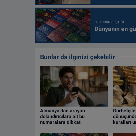
EDITÖRÜN SEÇTIĞI
Dünyanın en güç
Bunlar da ilginizi çekebilir
Almanya'dan arayan
Gurbetçiler
dolandırıcılara ait bu
dönüşünde 
numaralara dikkat
kuralları 