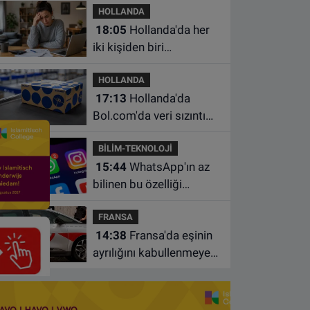
HOLLANDA
18:05
Hollanda'da her
iki kişiden biri
borçlarından utanıyor
HOLLANDA
17:13
Hollanda'da
Bol.com'da veri sızıntısı:
Müşteri bilgileri ele
BİLİM-TEKNOLOJİ
geçirilmiş olabilir
15:44
WhatsApp'ın az
bilinen bu özelliği
sohbetleri daha düzenli
FRANSA
hale getiriyor
14:38
Fransa'da eşinin
ayrılığını kabullenmeyen
baba 17 yaşındaki
oğlunu öldürdü