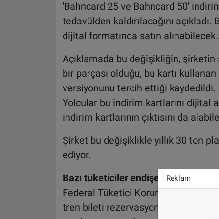
'Bahncard 25 ve Bahncard 50' indirim 
tedavülden kaldırılacağını açıkladı. 
dijital formatında satın alınabilecek.
Açıklamada bu değişikliğin, şirketin 
bir parçası olduğu, bu kartı kullanan 
versiyonunu tercih ettiği kaydedildi. 
Yolcular bu indirim kartlarını dijital a
indirim kartlarının çıktısını da alabil
Şirket bu değişiklikle yıllık 30 ton 
ediyor.
Bazı tüketiciler endişeli
Reklam
Federal Tüketici Koruma Birliği'nin 
tren bileti rezervasyonlarının yalnı