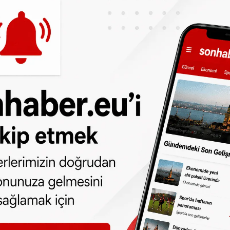
50 yaş ve üstü kişilerin yüzde 75’i dijital
r ise özellikle kişisel veri paylaşımı
dan
da takip edebilirsiniz.
ne olun, Hollanda ve diğer Avrupa ülkeleri
r gün telefonunuza gelsin!
Abone olmak için
 türlü hakkı
SONHABER.eu
’ya aittir.
lmeden alınan haberler için hukuki işlem