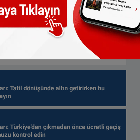
arı: Tatil dönüşünde altın getirirken bu
ayın
arı: Türkiye'den çıkmadan önce ücretli geçiş
nuzu kontrol edin