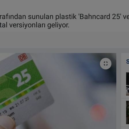
fından sunulan plastik 'Bahncard 25' ve 
al versiyonları geliyor.