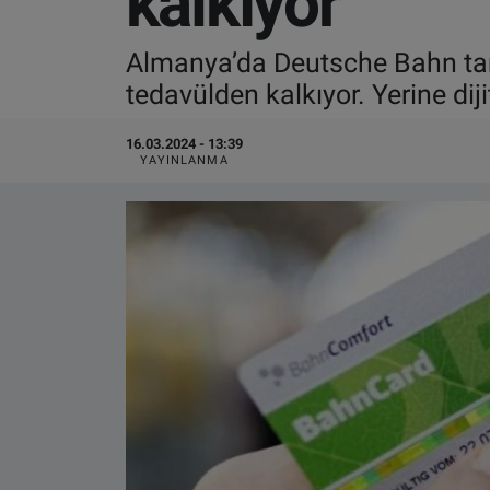
kalkıyor
VIDEO GALERİ
Almanya’da Deutsche Bahn tara
tedavülden kalkıyor. Yerine dijit
ALGEMENE VOORWAARDEN
16.03.2024 - 13:39
CONTACT
YAYINLANMA
Çerez Politikası