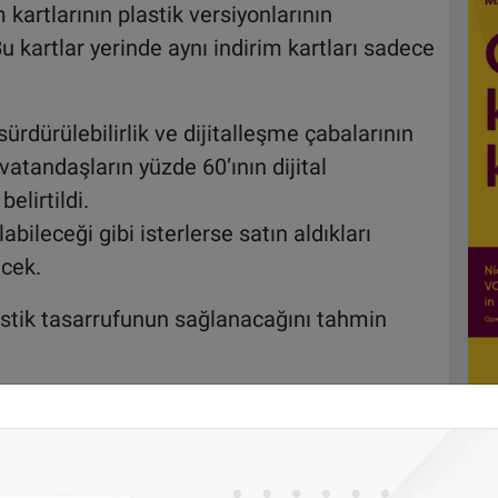
kartlarının plastik versiyonlarının
Bu kartlar yerinde aynı indirim kartları sadece
sürdürülebilirlik ve dijitalleşme çabalarının
vatandaşların yüzde 60’ının dijital
belirtildi.
labileceği gibi isterlerse satın aldıkları
ecek.
plastik tasarrufunun sağlanacağını tahmin
(vzbv) anketine göre, Almanların yüzde 64'ü,
zca internet veya uygulama üzerinden