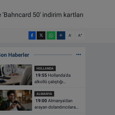
'Bahncard 50' indirim kartları
-
+
A
A
Son Haberler
HOLLANDA
19:55
Hollanda'da
alkollü çalıştığı
belirlenen aile hekimine
ALMANYA
çalışma yasağı
19:00
Almanya'dan
arayan dolandırıcılara
ait bu numaralara dikkat