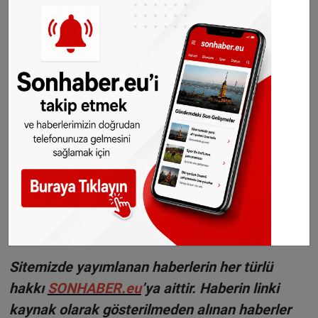
Gurbetçilere uyarı:
Türkiye'den çıkmadan
önce ücretli geçiş ve
trafik borcunuzu kontrol
edin
H
aberlerimizi
İnsta
gram hesabımızdan
da takip
edebilirsiniz.
WhatsAppta ücretsiz bültenimize abone olun,
Hollanda ve diğer Avrupa ülkeleri gündeminden
seçtiğimiz haberler her gün telefonunuza
gelsin!
Abone olmak için tıklayın
Sitemizde yayımlanan haberlerin her türlü
hakkı
SONHABER.eu
’ya aittir. Haberin linki
kaynak olarak gösterilmeden alınan haberler