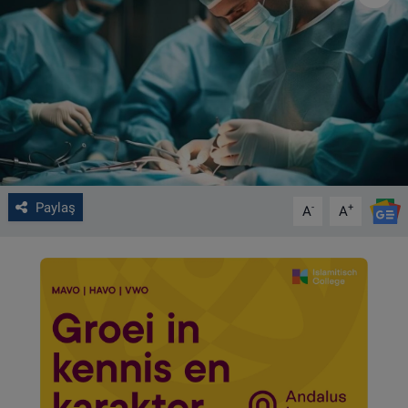
VIDEO GALERİ
ALGEMENE VOORWAARDEN
CONTACT
Çerez Politikası
Paylaş
-
+
A
A