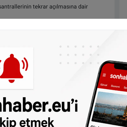
santrallerinin tekrar açılmasına dair
 Rusya’dan alan Almanya, bu yaz bu oranı
n düşmeye devam etse de Almanya ihtiyacını
orlanıyor.
unberg de Almanya’nın nükleer santralleri
lınımına yol açan kömür santrallerini tekrar
 olduğunu söylemişti.
bütün bakanlıklardan “iddialı” tasarruf
 ülkedeki tüm kömür santrallerinin
lıyor.