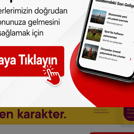
ne olun, Hollanda ve diğer Avrupa ülkeleri
r gün telefonunuza gelsin!
Abone olmak için
 türlü hakkı
SONHABER.eu
’ya aittir.
lmeden alınan haberler için hukuki işlem