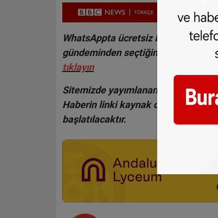
WhatsAppta ücretsiz bültenimize abo
gündeminden seçtiğimiz haberler he
tıklayın
Sitemizde yayımlanan haberlerin her
Haberin linki kaynak olarak gösteri
başlatılacaktır.