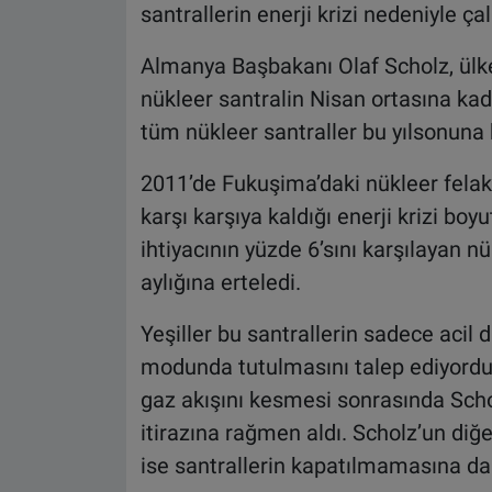
santrallerin enerji krizi nedeniyle 
Almanya Başbakanı Olaf Scholz, ülke
nükleer santralin Nisan ortasına kada
tüm nükleer santraller bu yılsonuna k
2011’de Fukuşima’daki nükleer felake
karşı karşıya kaldığı enerji krizi bo
ihtiyacının yüzde 6’sını karşılayan n
aylığına erteledi.
Yeşiller bu santrallerin sadece aci
modunda tutulmasını talep ediyordu
gaz akışını kesmesi sonrasında Schol
itirazına rağmen aldı. Scholz’un diğ
ise santrallerin kapatılmamasına dair