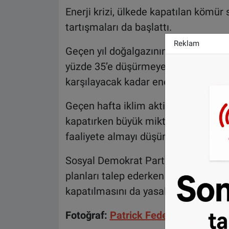
Enerji krizi, ülkede kapatılan kömür 
tartışmaları da başlattı.
Reklam
Geçen yıl doğalgazının yüzde 55’ini
yüzde 35’e düşürmeye başardı. Ora
karşılayacak kadar enerji bulmakta z
Geçen hafta iklim aktivisti Greta Th
kapatırken büyük miktarda karbon sa
faaliyete almayı düşünmesinin hata
Sosyal Demokrat Partili Olaf Scholz 
planları talep ederken 2030’a kadar
kapatılmasını da yasalaştırmayı plan
Fotoğraf:
Patrick Federi - Unsplash