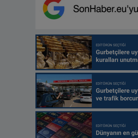
EDITÖRÜN SEÇTIĞI
Gurbetçilere uy
kuralları unutm
EDITÖRÜN SEÇTIĞI
Gurbetçilere uy
ve trafik borcu
EDITÖRÜN SEÇTIĞI
Dünyanın en güç