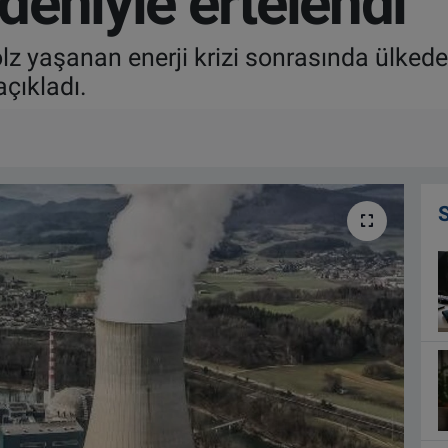
edeniyle ertelendi
 yaşanan enerji krizi sonrasında ülkedek
açıkladı.