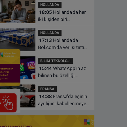
HOLLANDA
18:05
Hollanda'da her
iki kişiden biri
borçlarından utanıyor
HOLLANDA
17:13
Hollanda'da
Bol.com'da veri sızıntısı:
Müşteri bilgileri ele
BİLİM-TEKNOLOJİ
geçirilmiş olabilir
15:44
WhatsApp'ın az
bilinen bu özelliği
sohbetleri daha düzenli
FRANSA
hale getiriyor
14:38
Fransa'da eşinin
ayrılığını kabullenmeyen
baba 17 yaşındaki
oğlunu öldürdü