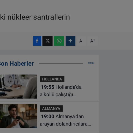
i nükleer santrallerin
-
+
A
A
Son Haberler
HOLLANDA
19:55
Hollanda'da
alkollü çalıştığı
belirlenen aile hekimine
ALMANYA
çalışma yasağı
19:00
Almanya'dan
arayan dolandırıcılara
ait bu numaralara dikkat