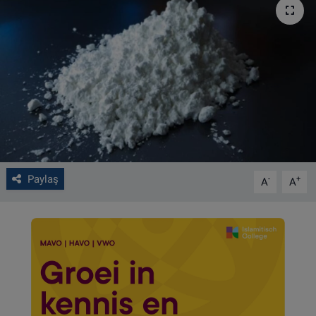
VIDEO GALERİ
ALGEMENE VOORWAARDEN
CONTACT
Çerez Politikası
Paylaş
-
+
A
A