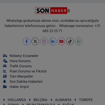
WhatsApp grubumuza abone olun, sonhaber.eu ayrıcalığıyla
haberlerimiz telefonunuza gelsin... Whatsapp numaramız: +31
685 23 25 71
Nöbetçi Eczaneler
Hava Durumu
Trafik Durumu
Puan Durumu ve Fikstür
Tüm Manşetler
Son Dakika Haberleri
Haber Arşivi
HOLLANDA
BELÇİKA
ALMANYA
TÜRKİYE
DÜNYA
BİLİM-TEKNOLOJİ
SAĞLIK