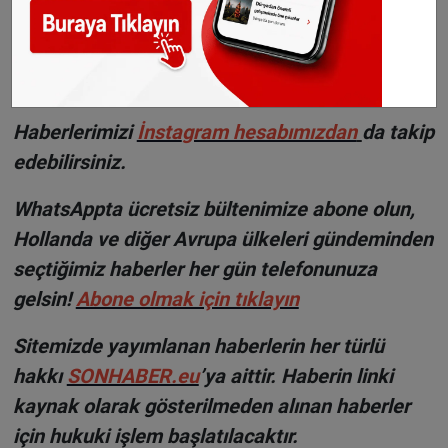
hasar azaltma ve yardım konularına daha fazla
kaynak yatırılması gerekeceğini belirtti.
©Sonhaber.eu
Haberlerimizi
İnsta
gram hesabımızdan
da takip
edebilirsiniz.
WhatsAppta ücretsiz bültenimize abone olun,
Hollanda ve diğer Avrupa ülkeleri gündeminden
seçtiğimiz haberler her gün telefonunuza
gelsin!
Abone olmak için tıklayın
Sitemizde yayımlanan haberlerin her türlü
hakkı
SONHABER.eu
’ya aittir. Haberin linki
kaynak olarak gösterilmeden alınan haberler
için hukuki işlem başlatılacaktır.