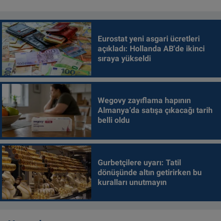
Eurostat yeni asgari ücretleri
açıkladı: Hollanda AB'de ikinci
sıraya yükseldi
Wegovy zayıflama hapının
Almanya’da satışa çıkacağı tarih
belli oldu
Gurbetçilere uyarı: Tatil
dönüşünde altın getirirken bu
kuralları unutmayın