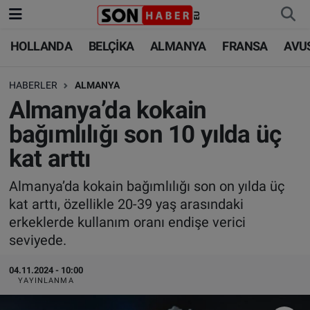
HOLLANDA
BELÇİKA
ALMANYA
FRANSA
AVU
HOLLANDA
HOLLANDA
Nöbetçi Eczaneler
HABERLER
ALMANYA
BELÇİKA
BELÇİKA
Hava Durumu
Almanya’da kokain
ALMANYA
ALMANYA
Trafik Durumu
bağımlılığı son 10 yılda üç
kat arttı
FRANSA
TÜRKİYE
Süper Lig Puan Durumu ve Fikstür
Almanya’da kokain bağımlılığı son on yılda üç
AVUSTURYA
DÜNYA
Tüm Manşetler
kat arttı, özellikle 20-39 yaş arasındaki
erkeklerde kullanım oranı endişe verici
SAĞLIK - YAŞAM
BİLİM-TEKNOLOJİ
Son Dakika Haberleri
seviyede.
BİLİM-TEKNOLOJİ
SAĞLIK
Haber Arşivi
04.11.2024 - 10:00
YAYINLANMA
FOTO GALERİ