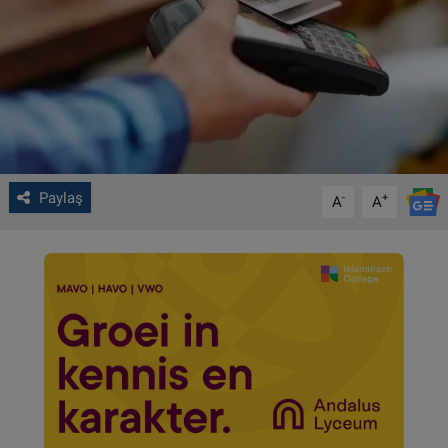
VIDEO GALERİ
ALGEMENE VOORWAARDEN
CONTACT
Çerez Politikası
Paylaş
-
+
A
A