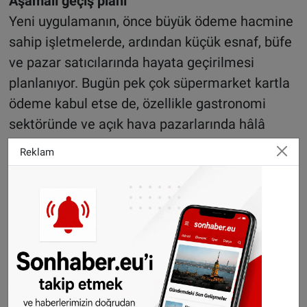
Aşamalı geçiş planı
Yeni uygulamanın, önce büyük ödeme hacmine
sahip işletmelerde, ardından küçük esnaf, büfe
ve pazar satıcılarında hayata geçirilmesi
planlanıyor. Bugün pek çok süpermarket kartla
ödeme kabul etse de, özellikle gastronomi
sektöründe ve açık hava pazarlarında hâlâ
sadece nakit ödeme geçerli.
Reklam
Küçük işletmeler kaygılı
Ancak küçük işletmeler bu değişikliğe temkinli
yaklaşıyor. Alman Otel ve Gastronomi Derneği
(Dehoga), kart okuyucu cihazlar ve işlem
ücretlerinin küçük esnafa ek maliyet getireceği
uyarısında bulunuyor. Her ne kadar bazı ödeme
sistemleri uygun fiyatlı seçenekler sunsa da,