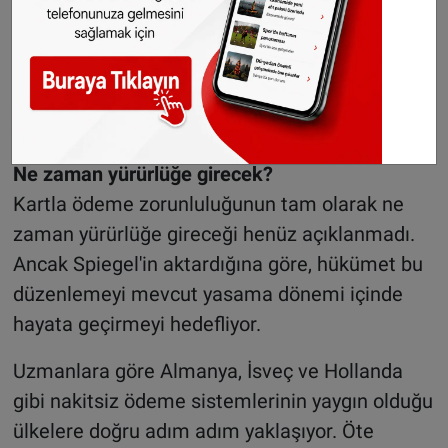
her işletme bu dönüşüme hazır değil.
Öte yandan gözden kaçan bir gerçek ise nakit
para da işletmelere taşıma, yatırma ve güvenlik
açısından maliyet yükü oluşması.
Ne zaman yürürlüğe girecek?
Kartla ödeme zorunluluğunun tam olarak ne
zaman yürürlüğe gireceği henüz açıklanmadı.
Ancak Spiegel'in aktardığına göre, hükümet bu
düzenlemeyi mevcut yasama dönemi içinde
hayata geçirmeyi hedefliyor.
Uzmanlara göre Almanya, İsveç ve Hollanda
gibi nakitsiz ödeme sistemlerinin yaygın olduğu
ülkelere doğru adım adım yaklaşıyor. Öte