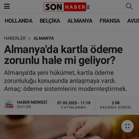
HOLLANDA
BELÇİKA
ALMANYA
FRANSA
AVU
HOLLANDA
HOLLANDA
Nöbetçi Eczaneler
HABERLER
ALMANYA
BELÇİKA
BELÇİKA
Hava Durumu
Almanya'da kartla ödeme
ALMANYA
ALMANYA
Trafik Durumu
zorunlu hale mi geliyor?
FRANSA
TÜRKİYE
Süper Lig Puan Durumu ve Fikstür
Almanya’da yeni hükümet, kartla ödeme
zorunluluğu konusunda anlaşmaya vardı.
AVUSTURYA
DÜNYA
Tüm Manşetler
Amaç: ödeme sistemlerini modernleştirmek.
SAĞLIK - YAŞAM
BİLİM-TEKNOLOJİ
Son Dakika Haberleri
HABER MERKEZI
07.05.2025 - 11:18
2 DK
EDITÖR
YAYINLANMA
OKUNMA SÜRESI
BİLİM-TEKNOLOJİ
SAĞLIK
Haber Arşivi
FOTO GALERİ