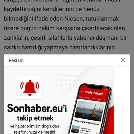
kaydettirdiğini kendilerinin de henüz
bilmediğini ifade eden Niesen, tutuklanmak
üzere bugün hakim karşısına çıkartılacak olan
zanlıların, çeşitli silahlarla yabancı düşmanı bir
saldırı hazırlığı yapmaya hazırlandıklarının
tahmin edildiğini, ancak somut saldırı hedefleri
Reklam
konusunda şu ana kadar bilgi sahibi
olmadıklarını kaydetti.
Alman basınında yer alan haberlerde de, polis
tarafından el konulan silahların ruhsatsız
olduğu ve Viyana havalimanında ele geçirilen
silahın da Alman ordusuna ait olmadığı
bildirildi.