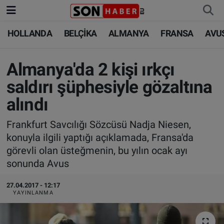
HOLLANDA
BELÇİKA
ALMANYA
FRANSA
AVU
HOLLANDA
HOLLANDA
Nöbetçi Eczaneler
BELÇİKA
BELÇİKA
Hava Durumu
Almanya'da 2 kişi ırkçı
saldırı şüphesiyle gözaltına
ALMANYA
ALMANYA
Trafik Durumu
alındı
FRANSA
TÜRKİYE
Süper Lig Puan Durumu ve Fikstür
Frankfurt Savcılığı Sözcüsü Nadja Niesen,
konuyla ilgili yaptığı açıklamada, Fransa'da
AVUSTURYA
DÜNYA
Tüm Manşetler
görevli olan üsteğmenin, bu yılın ocak ayı
sonunda Avus
SAĞLIK - YAŞAM
BİLİM-TEKNOLOJİ
Son Dakika Haberleri
27.04.2017 - 12:17
BİLİM-TEKNOLOJİ
SAĞLIK
Haber Arşivi
YAYINLANMA
FOTO GALERİ