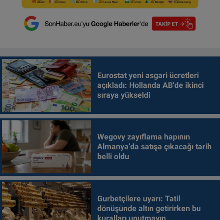
Eurostat yeni asgari ücretleri
açıkladı: Hollanda AB'de ikinci
sıraya yükseldi
Wegovy zayıflama hapının
Almanya’da satışa çıkacağı tarih
belli oldu
Gurbetçilere uyarı: Tatil
dönüşünde altın getirirken bu
kuralları unutmayın