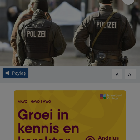
VIDEO GALERİ
ALGEMENE VOORWAARDEN
CONTACT
Çerez Politikası
Paylaş
-
+
A
A