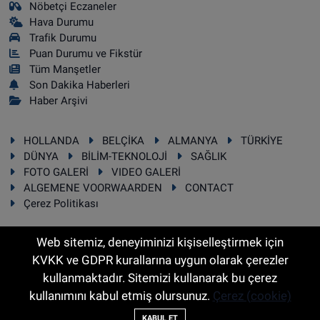
Nöbetçi Eczaneler
Hava Durumu
Trafik Durumu
Puan Durumu ve Fikstür
Tüm Manşetler
Son Dakika Haberleri
Haber Arşivi
HOLLANDA
BELÇİKA
ALMANYA
TÜRKİYE
DÜNYA
BİLİM-TEKNOLOJİ
SAĞLIK
FOTO GALERİ
VIDEO GALERİ
ALGEMENE VOORWAARDEN
CONTACT
Çerez Politikası
Web sitemiz, deneyiminizi kişiselleştirmek için
KVKK ve GDPR kurallarına uygun olarak çerezler
RSS
Copyright © 2025 Sonhaber.eu Her hakkı saklıdır.
kullanmaktadır. Sitemizi kullanarak bu çerez
kullanımını kabul etmiş olursunuz.
Çerez (cookie)
Haber Yazılımı:
TE Bilişim
KABUL ET