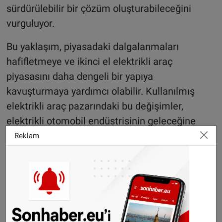
sürdürülebilir bir çözüm oluşturabileceğini
vurguluyor.
Bu yaklaşım, piyasadaki dalgalanmaları
hafifletmeye ve ikinci el elektrikli araç
piyasasını daha dengeli bir yapıya
kavuşturmaya yardımcı olabilir. Kullanılmış
elektrikli araç pazarındaki bu değişimler,
elektrikli otomobil endüstrisinin geleceğine
yönelik önemli soruları gündeme getiriyor.
Reklam
©Sonhaber.eu
H
aberlerimizi
İnsta
gram hesabımızdan
da takip
edebilirsiniz.
WhatsAppta ücretsiz bültenimize abone olun,