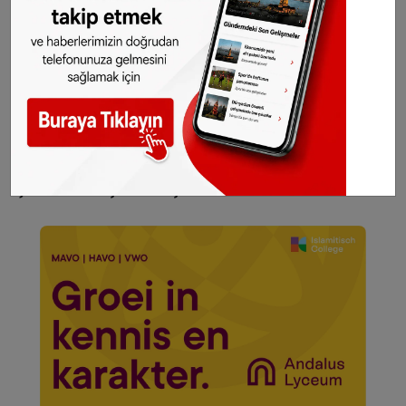
Hollanda ve diğer Avrupa ülkeleri gündeminden
seçtiğimiz haberler her gün telefonunuza
gelsin!
Abone olmak için tıklayın
Sitemizde yayımlanan haberlerin her türlü
hakkı
SONHABER.eu
’ya aittir. Haberin linki
kaynak olarak gösterilmeden alınan haberler
için hukuki işlem başlatılacaktır.