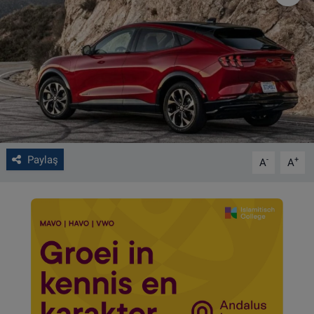
VIDEO GALERİ
ALGEMENE VOORWAARDEN
CONTACT
Çerez Politikası
Paylaş
-
+
A
A