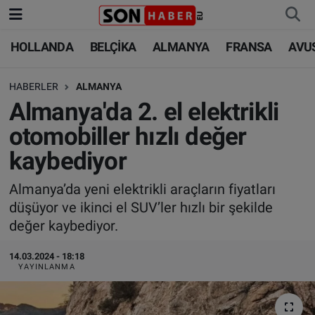
HOLLANDA
BELÇİKA
ALMANYA
FRANSA
AVU
HOLLANDA
HOLLANDA
Nöbetçi Eczaneler
HABERLER
ALMANYA
BELÇİKA
BELÇİKA
Hava Durumu
Almanya'da 2. el elektrikli
ALMANYA
ALMANYA
Trafik Durumu
otomobiller hızlı değer
kaybediyor
FRANSA
TÜRKİYE
Süper Lig Puan Durumu ve Fikstür
Almanya’da yeni elektrikli araçların fiyatları
AVUSTURYA
DÜNYA
Tüm Manşetler
düşüyor ve ikinci el SUV’ler hızlı bir şekilde
değer kaybediyor.
SAĞLIK - YAŞAM
BİLİM-TEKNOLOJİ
Son Dakika Haberleri
14.03.2024 - 18:18
BİLİM-TEKNOLOJİ
SAĞLIK
Haber Arşivi
YAYINLANMA
FOTO GALERİ