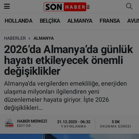
HOLLANDA
BELÇİKA
ALMANYA
FRANSA
AVU
HOLLANDA
HOLLANDA
Nöbetçi Eczaneler
HABERLER
ALMANYA
BELÇİKA
BELÇİKA
Hava Durumu
2026’da Almanya’da günlük
ALMANYA
ALMANYA
Trafik Durumu
hayatı etkileyecek önemli
değişiklikler
FRANSA
TÜRKİYE
Süper Lig Puan Durumu ve Fikstür
Almanya’da vergilerden emekliliğe, enerjiden
AVUSTURYA
DÜNYA
Tüm Manşetler
ulaşıma milyonları ilgilendiren yeni
düzenlemeler hayata giriyor. İşte 2026
SAĞLIK - YAŞAM
BİLİM-TEKNOLOJİ
Son Dakika Haberleri
değişiklikleri…
BİLİM-TEKNOLOJİ
SAĞLIK
Haber Arşivi
HABER MERKEZI
31.12.2025 - 06:32
5 DK
EDITÖR
YAYINLANMA
OKUNMA SÜRESI
FOTO GALERİ