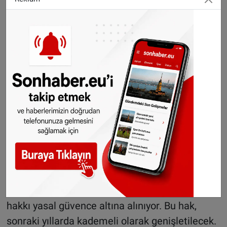
Almanya'da unlar test
edildi: İki marka sınıfta
kaldı
Çocuk parası artıyor
2026’dan itibaren çocuk parası aylık 259 euroya
yükseliyor. Bu, mevcut tutara göre yaklaşık 4
euroluk artış anlamına geliyor. Çocuk vergi
muafiyeti de artırılıyor.
Tam gün okul bakımı yasal hak oluyor
1 Ağustos 2026’dan itibaren birinci sınıfa
başlayan tüm çocuklar için tam gün bakım
hakkı yasal güvence altına alınıyor. Bu hak,
sonraki yıllarda kademeli olarak genişletilecek.