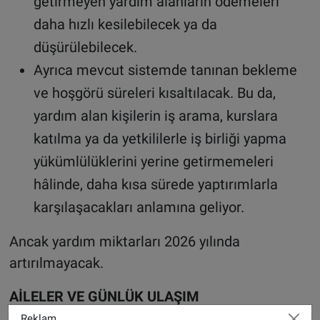
getirmeyen yardım alanların ödemeleri
daha hızlı kesilebilecek ya da
düşürülebilecek.
Ayrıca mevcut sistemde tanınan bekleme
ve hoşgörü süreleri kısaltılacak. Bu da,
yardım alan kişilerin iş arama, kurslara
katılma ya da yetkililerle iş birliği yapma
yükümlülüklerini yerine getirmemeleri
hâlinde, daha kısa sürede yaptırımlarla
karşılaşacakları anlamına geliyor.
Ancak yardım miktarları 2026 yılında
artırılmayacak.
AİLELER VE GÜNLÜK ULAŞIM
Reklam