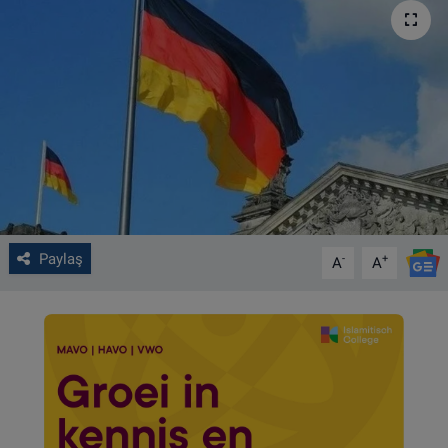
VIDEO GALERİ
ALGEMENE VOORWAARDEN
CONTACT
Çerez Politikası
Paylaş
-
+
A
A